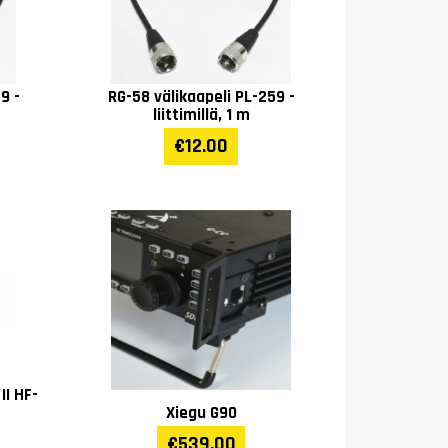
9 -
RG-58 välikaapeli PL-259 -
liittimillä, 1 m
€12.00
I HF-
Xiegu G90
€539.00