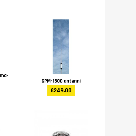
ema-
GPM-1500 antenni
€249.00