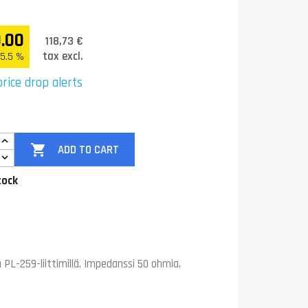
.00
118,73 €
tax excl.
25.5 %
rice drop alerts

ADD TO CART
tock
 PL-259-liittimillä. Impedanssi 50 ohmia.