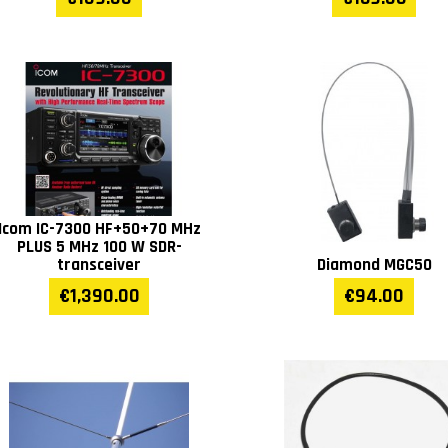
Icom IC-7300 HF+50+70 MHz
PLUS 5 MHz 100 W SDR-
transceiver
Diamond MGC50
€1,390.00
€94.00