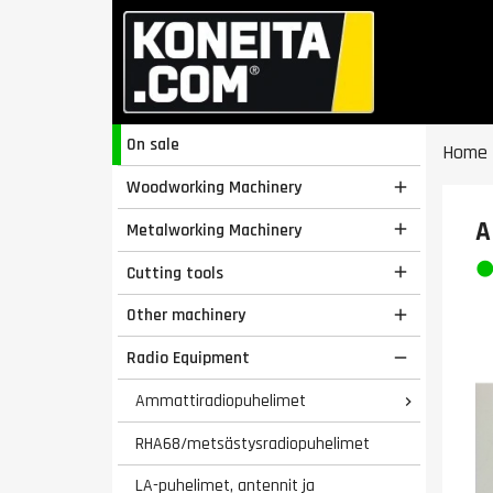
On sale
Home
Woodworking Machinery

A
Metalworking Machinery

Cutting tools

Other machinery

Radio Equipment

Ammattiradiopuhelimet

RHA68/metsästysradiopuhelimet
LA-puhelimet, antennit ja