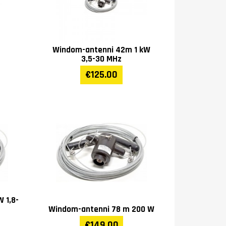
Windom-antenni 42m 1 kW
3,5-30 MHz
€125.00
 1,8-
Windom-antenni 78 m 200 W
€149.00