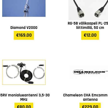
RG-58 välikaapeli PL-25
Diamond V2000
liittimillä, 50 cm
€169.00
€12.00
G5RV monialueantenni 3,5-30
Chameleon CHA Emcomm I
MHz
antenna
€80.00
€229.00