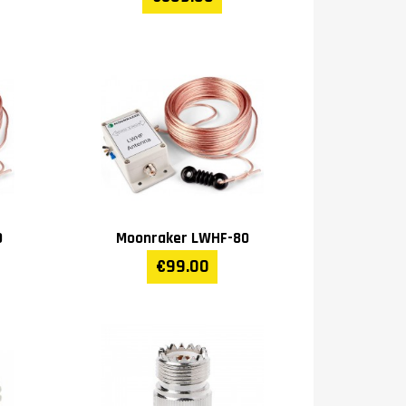
0
Moonraker LWHF-80
€99.00