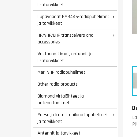
lisätarvikkeet
Lupavapaat PMR446-radiopuhelimet

ja tarvikkeet
HF/VHF/UHF transceivers and

accessories
Vastaanottimet, antennit ja
lisätarvikkeet
Meri-VHF-radiopuhelimet
Other radio products
Diamond virtalähteet ja
antennituotteet
D
Yaesu ja Icom ilmailuradiopuhelimet

La
ja tarvikkeet
Pi
Antennit ja tarvikkeet