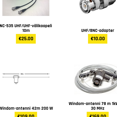
NC-535 UHF/UHF-välikaapeli
10m
UHF/BNC-adapter
€25.00
€10.00
Windom-antenni 78 m 1kW
Windom-antenni 42m 200 W
30 MHz
€109.00
€169.00