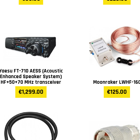
Yaesu FT-710 AESS (Acoustic
Enhanced Speaker System)
HF+50+70 MHz transceiver
Moonraker LWHF-16
€1,299.00
€125.00