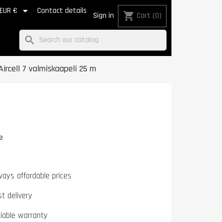

EUR €
Contact details
shopping_cart
Sign in
Cart
(0)
search
Aircell 7 valmiskaapeli 25 m
e
ways affordable prices
st delivery
liable warranty