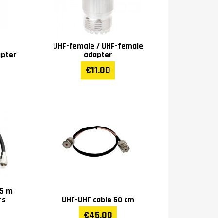
UHF-female / UHF-female
apter
adapter
€11.00
25 m
rs
UHF-UHF cable 50 cm
€45.00