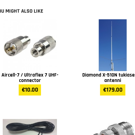
OU MIGHT ALSO LIKE
Aircell-7 / Ultraflex 7 UHF-
Diamond X-510N tukias
connector
antenni
€10.00
€179.00