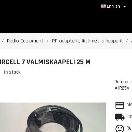

English
Radio Equipment
RF-adapterit, liittimet ja kaapelit
IRCELL 7 VALMISKAAPELI 25 M
In stock
Referenc
AIR25V
Al
Fa
Re