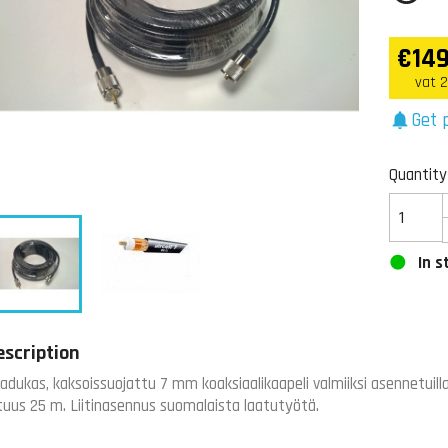
€149
vat 
Get p
notifications
Quantity
In s
escription
adukas, kaksoissuojattu 7 mm koaksiaalikaapeli valmiiksi asennetuilla
tuus 25 m. Liitinasennus suomalaista laatutyötä.