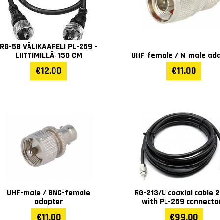
RG-58 VÄLIKAAPELI PL-259 -
LIITTIMILLÄ, 150 CM
UHF-female / N-male ad
€12.00
€11.00
UHF-male / BNC-female
RG-213/U coaxial cable 
adapter
with PL-259 connecto
€11.00
€99.00