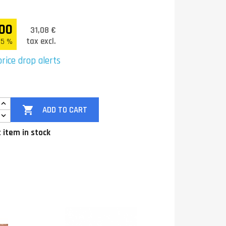
00
31,08 €
tax excl.
.5 %
rice drop alerts

ADD TO CART
 item in stock