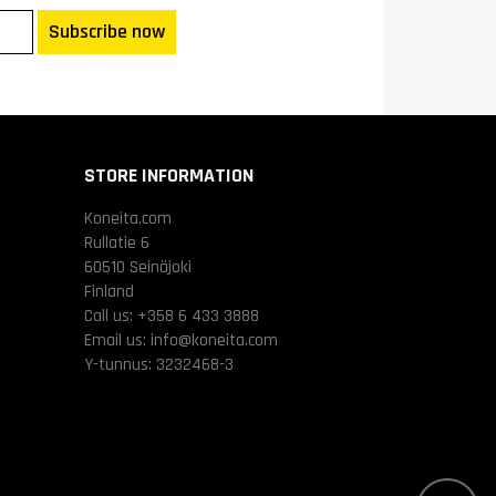
Subscribe now
STORE INFORMATION
Koneita.com
Rullatie 6
60510 Seinäjoki
Finland
Call us:
+358 6 433 3888
Email us:
info@koneita.com
Y-tunnus: 3232468-3