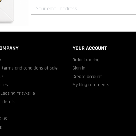
COMPANY
YOUR ACCOUNT
y
Order tracking
 terms and conditions of sale
Sign in
us
Create account
nces
My blog comments
Leasing Yrityksille
 details
t us
ap