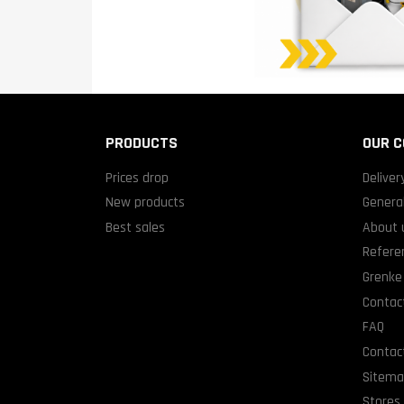
PRODUCTS
OUR 
Prices drop
Deliver
New products
General
Best sales
About 
Refere
Grenke 
Contact
FAQ
Contac
Sitem
Stores