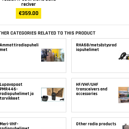
reciver
€359.00
THER CATEGORIES RELATED TO THIS PRODUCT
Ammattiradiopuheli
RHA68/metsästysrad
met
iopuhelimet
Lupavapaat
HF/VHF/UHF
PMR446-
transceivers and
radiopuhelimet ja
accessories
tarvikkeet
Meri-VHF-
Other radio products
radiopuhelimet