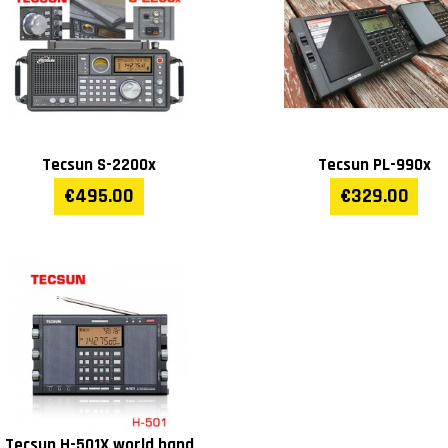
Tecsun S-2200x
Tecsun PL-990x
€495.00
€329.00
Tecsun H-501X world band