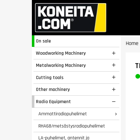
On sale
Home
Woodworking Machinery

T
Metalworking Machinery

Cutting tools

Other machinery

Radio Equipment

Ammattiradiopuhelimet

RHA68/metsästysradiopuhelimet
LA-puhelimet, antennit ja