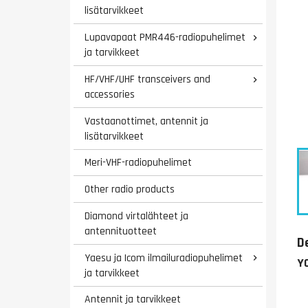
lisätarvikkeet
Lupavapaat PMR446-radiopuhelimet

ja tarvikkeet
HF/VHF/UHF transceivers and

accessories
Vastaanottimet, antennit ja
lisätarvikkeet
Meri-VHF-radiopuhelimet
Other radio products
Diamond virtalähteet ja
antennituotteet
D
Yaesu ja Icom ilmailuradiopuhelimet

Y
ja tarvikkeet
Antennit ja tarvikkeet