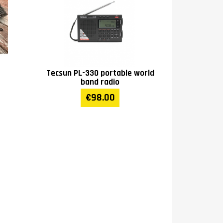
Tecsun PL-330 portable world
band radio
€98.00