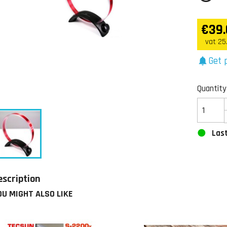
€39.
vat 25
Get p
notifications
Quantity
Last
escription
OU MIGHT ALSO LIKE