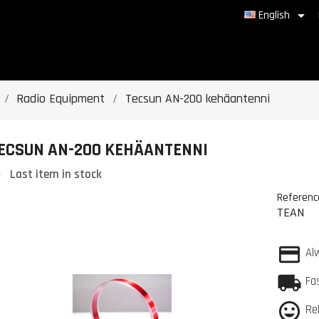

English
Radio Equipment
Tecsun AN-200 kehäantenni
ECSUN AN-200 KEHÄANTENNI
Last item in stock
Referenc
TEAN
Al
Fa
Re