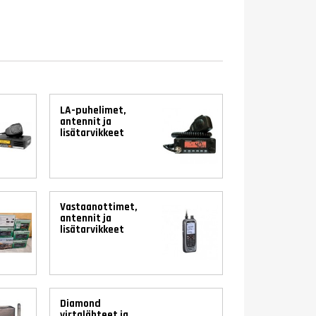
LA-puhelimet,
antennit ja
lisätarvikkeet
Vastaanottimet,
antennit ja
lisätarvikkeet
Diamond
virtalähteet ja