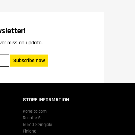
sletter!
ver miss an update.
Subscribe now
STORE INFORMATION
Koneita.com
Rullatie 6
60510 Seinäjoki
Finland