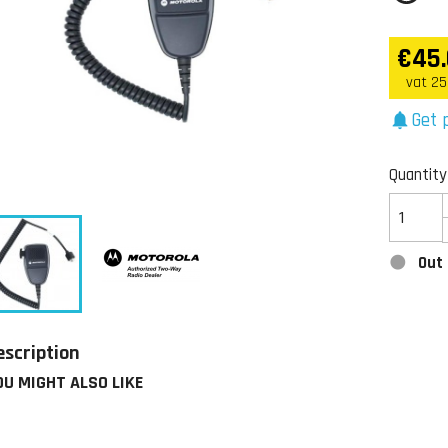
€45
vat 25
Get p
notifications
Quantity
Out 
escription
OU MIGHT ALSO LIKE