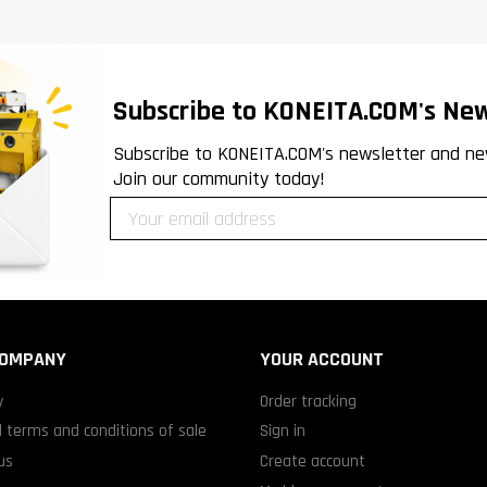
Subscribe to KONEITA.COM's New
Subscribe to KONEITA.COM's newsletter and ne
Join our community today!
COMPANY
YOUR ACCOUNT
y
Order tracking
 terms and conditions of sale
Sign in
us
Create account