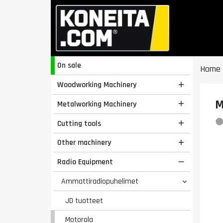
On sale
Home
Woodworking Machinery

M
Metalworking Machinery

Cutting tools

Other machinery

Radio Equipment

Ammattiradiopuhelimet

JD tuotteet
Motorola