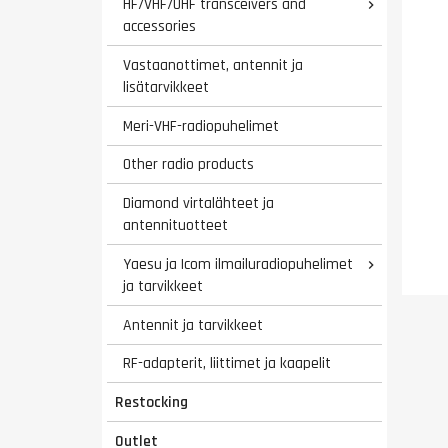
HF/VHF/UHF transceivers and

accessories
Vastaanottimet, antennit ja
lisätarvikkeet
Meri-VHF-radiopuhelimet
Other radio products
Diamond virtalähteet ja
antennituotteet
Yaesu ja Icom ilmailuradiopuhelimet

ja tarvikkeet
Antennit ja tarvikkeet
RF-adapterit, liittimet ja kaapelit
Restocking
Outlet