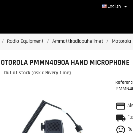

English
Radio Equipment
Ammattiradiopuhelimet
Motorola
OTOROLA PMMN4090A HAND MICROPHONE
Out of stock (ask delivery time)
Referenc
PMMN4
Al
Fa
Re