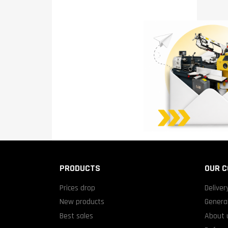
PRODUCTS
OUR 
Prices drop
Deliver
New products
General
Best sales
About 