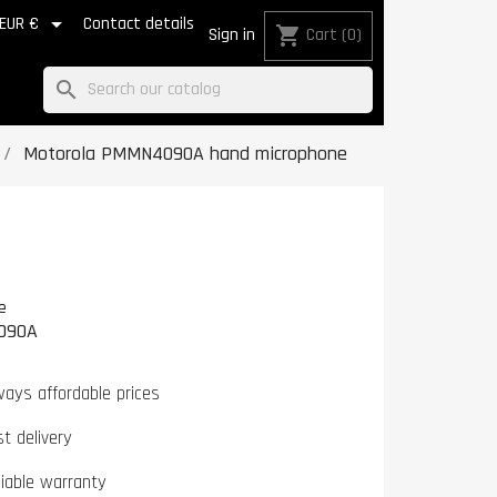

EUR €
Contact details
shopping_cart
Sign in
Cart
(0)
search
Motorola PMMN4090A hand microphone
e
090A
ways affordable prices
st delivery
liable warranty