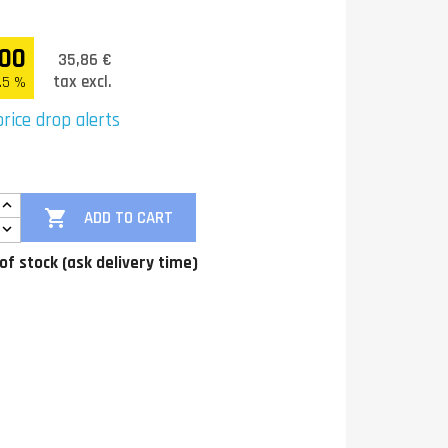
.00
35,86 €
tax excl.
.5 %
rice drop alerts

ADD TO CART
of stock (ask delivery time)