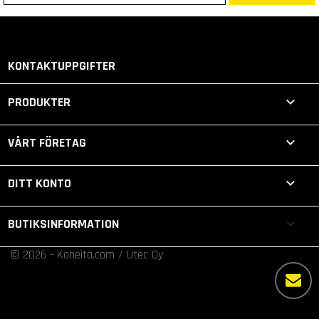
KONTAKTUPPGIFTER

PRODUKTER

VÅRT FÖRETAG

DITT KONTO
keyboard_arrow_down
BUTIKSINFORMATION
© 2026 - Koneita.com / Utec Oy