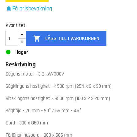
Få prisbevakning
notifications
Kvantitet

LÄGG TILL I VARUKORGEN
I lager
Beskrivning
Sågens motor - 3,8 kW/380V
Sågklingans hastighet - 4500 rpm (254 x 3 x 30 mm)
Ritsklingans hastighet - 8500 rpm (100 x 2 x 20 mm)
Såghöjd - 70 mm - 90° / 55 mm - 45°
Bord - 300 x 860 mm
Förlängningsbord - 300 x 505 mm