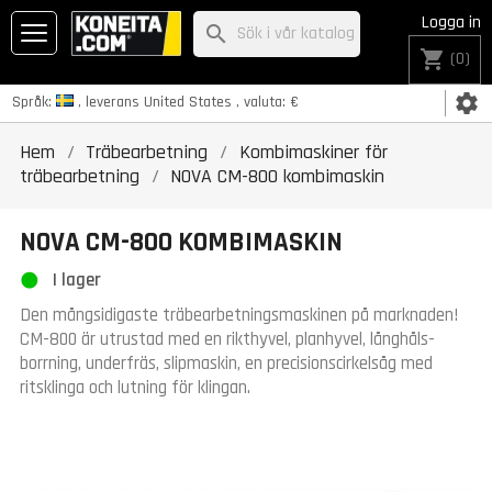
Logga in
search
shopping_cart
(0)
settings
Språk:
, leverans
United States
, valuta:
€
Hem
Träbearbetning
Kombimaskiner för
träbearbetning
NOVA CM-800 kombimaskin
NOVA CM-800 KOMBIMASKIN
I lager
Den mångsidigaste träbearbetningsmaskinen på marknaden!
CM-800 är utrustad med en rikthyvel, planhyvel, långhåls-
borrning, underfräs, slipmaskin, en precisionscirkelsåg med
ritsklinga och lutning för klingan.