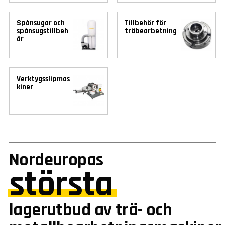
Spånsugar och
Tillbehör för
spånsugstillbeh
träbearbetning
ör
Verktygsslipmas
kiner
Nordeuropas
största
lagerutbud av trä- och