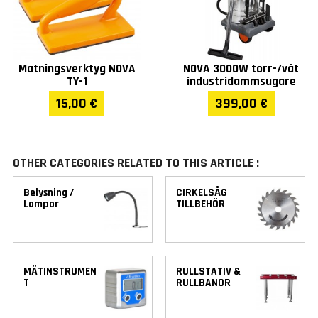
Matningsverktyg NOVA
NOVA 3000W torr-/våt
TY-1
industridammsugare
15,00 €
399,00 €
OTHER CATEGORIES RELATED TO THIS ARTICLE :
Belysning /
CIRKELSÅG
Lampor
TILLBEHÖR
MÄTINSTRUMEN
RULLSTATIV &
T
RULLBANOR