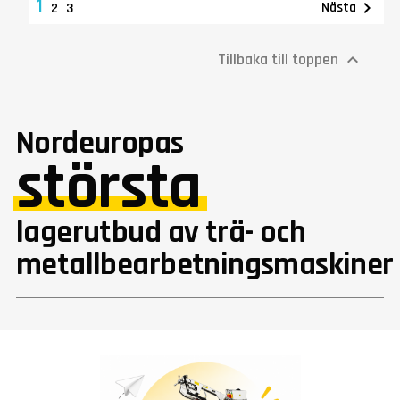
1

Nästa
2
3
Tillbaka till toppen

Nordeuropas
största
lagerutbud av trä- och
metallbearbetningsmaskiner