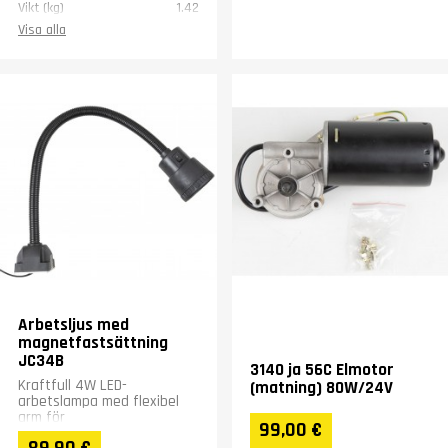
Vikt (kg)
1.42
Visa alla
Arbetsljus med
magnetfastsättning
JC34B
3140 ja 56C Elmotor
Kraftfull 4W LED-
(matning) 80W/24V
arbetslampa med flexibel
arm för
99,00 €
bearbetningsmaskiner.