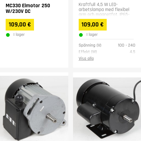
Kraftfull 4,5 W LED-
MC330 Elmotor 250
arbetslampa med flexibel
W/230V DC
arm och magnetfot. IP65-
stänksvattentät – lämplig
109,00 €
109,00 €
för krävande förhållanden.
I lager
I lager
Spänning (V)
100 - 240
Effekt (W)
4.5
Vikt (kg)
0,6
Visa alla
Garanti
1 år