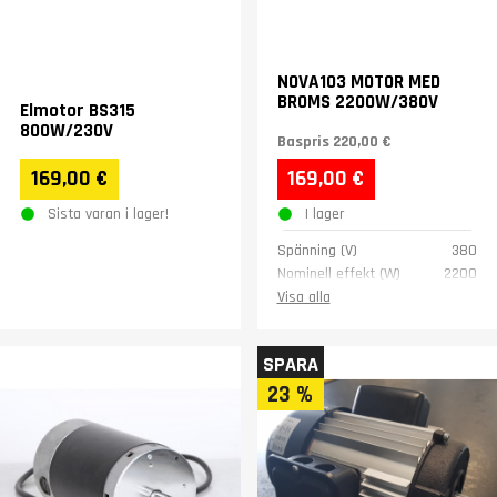
NOVA103 MOTOR MED
BROMS 2200W/380V
Elmotor BS315
800W/230V
Baspris
220,00 €
169,00 €
169,00 €
Sista varan i lager!
I lager
Spänning (V)
380
Nominell effekt (W)
2200
Rotationshastighet
2850
Visa alla
(rpm)
SPARA
23 %