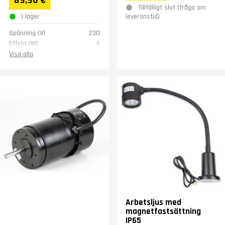
89,90 €
Tillfälligt slut (fråga om
I lager
leveranstid)
Spänning (V)
230
Effekt (W)
4
Vikt (kg)
0,6
Visa alla
Garanti
1 år
Arbetsljus med
magnetfastsättning
IP65