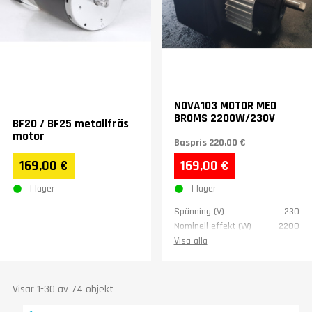
NOVA103 MOTOR MED
BROMS 2200W/230V
BF20 / BF25 metallfräs
motor
Baspris
220,00 €
169,00 €
169,00 €
I lager
I lager
Spänning (V)
230
Nominell effekt (W)
2200
Rotationshastighet
2850
Visa alla
(rpm)
Visar 1-30 av 74 objekt