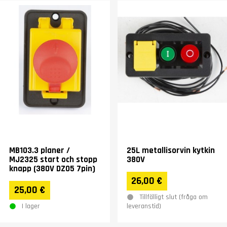
MB103.3 planer /
25L metallisorvin kytkin
MJ2325 start och stopp
380V
knapp (380V DZ05 7pin)
26,00 €
25,00 €
Tillfälligt slut (fråga om
I lager
leveranstid)