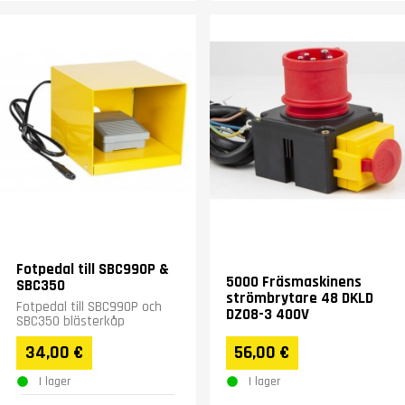
Fotpedal till SBC990P &
5000 Fräsmaskinens
SBC350
strömbrytare 48 DKLD
Fotpedal till SBC990P och
DZ08-3 400V
SBC350 blästerkåp
34,00 €
56,00 €
I lager
I lager