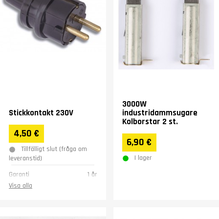
3000W
Stickkontakt 230V
industridammsugare
Kolborstar 2 st.
4,50 €
6,90 €
Tillfälligt slut (fråga om
I lager
leveranstid)
Garanti
1 år
Visa alla