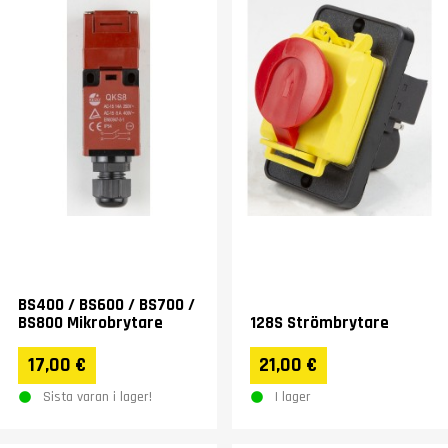
BS400 / BS600 / BS700 /
BS800 Mikrobrytare
128S Strömbrytare
17,00 €
21,00 €
Sista varan i lager!
I lager