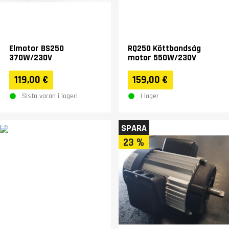
Elmotor BS250
RQ250 Köttbandsåg
370W/230V
motor 550W/230V
119,00 €
159,00 €
Sista varan i lager!
I lager
SPARA
23 %