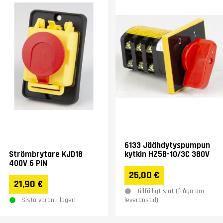
6133 Jäähdytyspumpun
Strömbrytare KJD18
kytkin HZ5B-10/3C 380V
400V 6 PIN
25,00 €
21,90 €
Tillfälligt slut (fråga om
Sista varan i lager!
leveranstid)