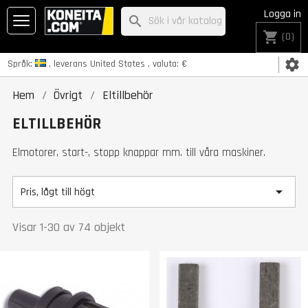
Logga in
search
shopping_cart
(0)
settings
Språk:
, leverans
United States
, valuta:
€
Hem
Övrigt
Eltillbehör
ELTILLBEHÖR
Elmotorer, start-, stopp knappar mm. till våra maskiner.

Pris, lågt till högt
Visar 1-30 av 74 objekt