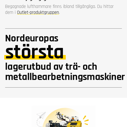
Begagnade lufthammare finns ibland tillgängliga. Du hittar
dem i
Outlet-produktgruppen
.
Nordeuropas
största
lagerutbud av trä- och
metallbearbetningsmaskiner