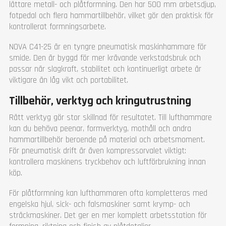
lättare metall- och plåtformning. Den har 500 mm arbetsdjup,
fotpedal och flera hammartillbehör, vilket gör den praktisk för
kontrollerat formningsarbete.
NOVA C41-25 är en tyngre pneumatisk maskinhammare för
smide. Den är byggd för mer krävande verkstadsbruk och
passar när slagkraft, stabilitet och kontinuerligt arbete är
viktigare än låg vikt och portabilitet.
Tillbehör, verktyg och kringutrustning
Rätt verktyg gör stor skillnad för resultatet. Till lufthammare
kan du behöva peenar, formverktyg, mothåll och andra
hammartillbehör beroende på material och arbetsmoment.
För pneumatisk drift är även kompressorvalet viktigt:
kontrollera maskinens tryckbehov och luftförbrukning innan
köp.
För plåtformning kan lufthammaren ofta kompletteras med
engelska hjul, sick- och falsmaskiner samt krymp- och
sträckmaskiner. Det ger en mer komplett arbetsstation för