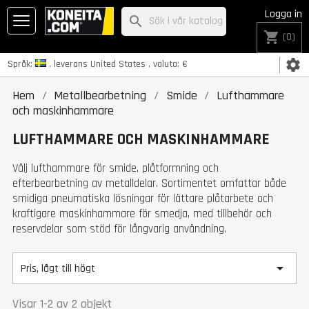
Logga in
search
shopping_cart
(0)
settings
Språk:
, leverans
United States
, valuta:
€
Hem
Metallbearbetning
Smide
Lufthammare
och maskinhammare
LUFTHAMMARE OCH MASKINHAMMARE
Välj lufthammare för smide, plåtformning och
efterbearbetning av metalldelar. Sortimentet omfattar både
smidiga pneumatiska lösningar för lättare plåtarbete och
kraftigare maskinhammare för smedja, med tillbehör och
reservdelar som stöd för långvarig användning.

Pris, lågt till högt
Visar 1-2 av 2 objekt