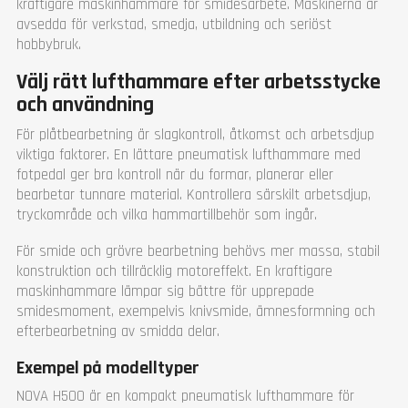
kraftigare maskinhammare för smidesarbete. Maskinerna är
avsedda för verkstad, smedja, utbildning och seriöst
hobbybruk.
Välj rätt lufthammare efter arbetsstycke
och användning
För plåtbearbetning är slagkontroll, åtkomst och arbetsdjup
viktiga faktorer. En lättare pneumatisk lufthammare med
fotpedal ger bra kontroll när du formar, planerar eller
bearbetar tunnare material. Kontrollera särskilt arbetsdjup,
tryckområde och vilka hammartillbehör som ingår.
För smide och grövre bearbetning behövs mer massa, stabil
konstruktion och tillräcklig motoreffekt. En kraftigare
maskinhammare lämpar sig bättre för upprepade
smidesmoment, exempelvis knivsmide, ämnesformning och
efterbearbetning av smidda delar.
Exempel på modelltyper
NOVA H500 är en kompakt pneumatisk lufthammare för