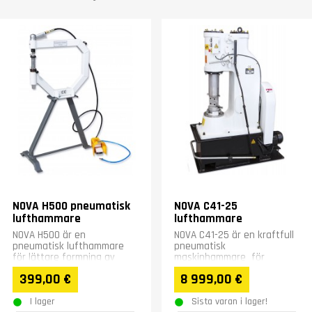
NOVA H500 pneumatisk
NOVA C41-25
lufthammare
lufthammare
NOVA H500 är en
NOVA C41-25 är en kraftfull
pneumatisk lufthammare
pneumatisk
för lättare formning av
maskinhammare för
metall och plåt. Tre
smeden. Den lämpar sig
399,00 €
8 999,00 €
hammartillbehör, fotpedal
bland annat för smide av
och justerbar...
knivar,...
I lager
Sista varan i lager!