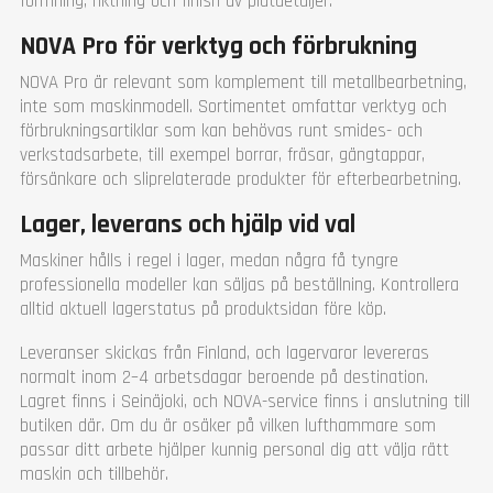
formning, riktning och finish av plåtdetaljer.
NOVA Pro för verktyg och förbrukning
NOVA Pro är relevant som komplement till metallbearbetning,
inte som maskinmodell. Sortimentet omfattar verktyg och
förbrukningsartiklar som kan behövas runt smides- och
verkstadsarbete, till exempel borrar, fräsar, gängtappar,
försänkare och sliprelaterade produkter för efterbearbetning.
Lager, leverans och hjälp vid val
Maskiner hålls i regel i lager, medan några få tyngre
professionella modeller kan säljas på beställning. Kontrollera
alltid aktuell lagerstatus på produktsidan före köp.
Leveranser skickas från Finland, och lagervaror levereras
normalt inom 2–4 arbetsdagar beroende på destination.
Lagret finns i Seinäjoki, och NOVA-service finns i anslutning till
butiken där. Om du är osäker på vilken lufthammare som
passar ditt arbete hjälper kunnig personal dig att välja rätt
maskin och tillbehör.