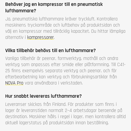
Behöver jag en kompressor till en pneumatisk
lufthammare?
Ja, pneumatiska lufthammare kräver tryckluft. Kontrollera
maskinens tryckområde och luftbehov på produktsidan och
välj en kompressor med tillräcklig kapacitet. Du hittar lämpliga
alternativ i
kompressorer
.
Vilka tillbehör behövs till en lufthammare?
Vanliga tillbehör är peenar, formverktyg, mothåll och andra
verktyg som anpassas efter smide eller plåtformning. Till C41-
25 finns exempelvis separata verktyg och peenar, och för
efterbearbetning kan verktyg och förbrukningsartiklar från
NOVA Pro
vara användbara i verkstaden.
Hur snabbt levereras lufthammare?
Leveranser skickas från Finland. För produkter som finns i
lager är leveranstiden normalt 2–4 arbetsdagar beroende på
destination. Maskiner hålls i regel i lager, men kontrollera alltid
aktuell lagerstatus på produktsidan innan beställning.