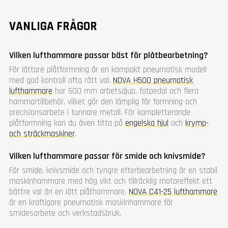
VANLIGA FRÅGOR
Vilken lufthammare passar bäst för plåtbearbetning?
För lättare plåtformning är en kompakt pneumatisk modell
med god kontroll ofta rätt val.
NOVA H500 pneumatisk
lufthammare
har 500 mm arbetsdjup, fotpedal och flera
hammartillbehör, vilket gör den lämplig för formning och
precisionsarbete i tunnare metall. För kompletterande
plåtformning kan du även titta på
engelska hjul
och
krymp-
och sträckmaskiner
.
Vilken lufthammare passar för smide och knivsmide?
För smide, knivsmide och tyngre efterbearbetning är en stabil
maskinhammare med hög vikt och tillräcklig motoreffekt ett
bättre val än en lätt plåthammare.
NOVA C41-25 lufthammare
är en kraftigare pneumatisk maskinhammare för
smidesarbete och verkstadsbruk.