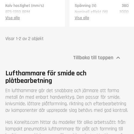
Kolv hastighet (mm/s)
Spänning (V)
380
875-1350 BPM
Nominell effekt (W)
3000
Djup (mm)
500
Rotationshastighet
1440
Visa alla
Visa alla
(rpm)
Tryck (bar)
3,45-6,89
Maximal slagkraft (kJ)
0,27
Vikt (kg)
22
Slag / min.
250
Garanti
1 år
Visar 1-2 av 2 objekt
Hammarens vikt (kg)
25
Verktygsstorlek (mm)
100 x 50
Djup (mm)
200
Tillbaka till toppen

Bredd (mm)
460
Längd (mm)
970
Lufthammare för smide och
Höjd (mm)
1210
Vikt (kg)
680
plåtbearbetning
Garanti
1 år
En lufthammare gör det snabbare och jämnare att forma
metall än med enbart handverktyg. Den passar för smide,
knivsmide, lättare plåtformning, riktning och efterbearbetning
av komponenter där upprepade slag behövs med god kontroll.
Hos Koneita.com hittar du modeller för olika arbetssätt: från
kompakt pneumatisk lufthammare för plåt och formning till