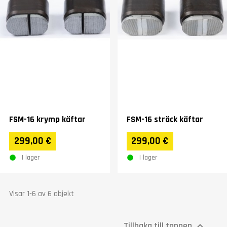
FSM-16 krymp käftar
FSM-16 sträck käftar
299,00 €
299,00 €
I lager
I lager
Visar 1-6 av 6 objekt
Tillbaka till toppen
