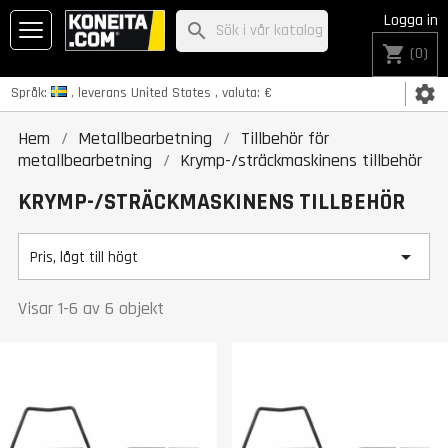
Logga in
search
shopping_cart
(0)
settings
Språk:
, leverans
United States
, valuta:
€
Hem
Metallbearbetning
Tillbehör för
metallbearbetning
Krymp-/sträckmaskinens tillbehör
KRYMP-/STRÄCKMASKINENS TILLBEHÖR

Pris, lågt till högt
Visar 1-6 av 6 objekt