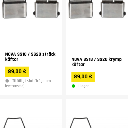
NOVA SS18 / SS20 sträck
käftar
NOVA SS18 / SS20 krymp
käftar
89,00 €
89,00 €
Tillfälligt slut (fråga om
I lager
leveranstid)