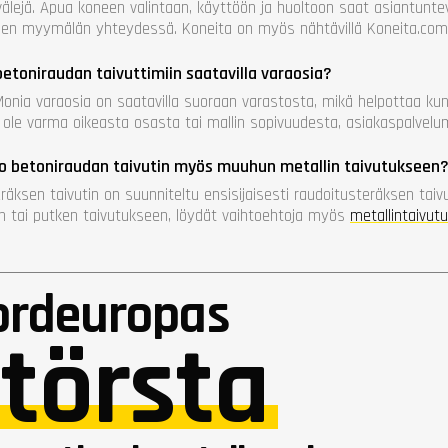
välejä. Apua koneen valintaan, käyttöön ja huoltoon saat asiantunt
oen myymälän yhteydessä. Koneita on myös nähtävillä Koneita.com
etoniraudan taivuttimiin saatavilla varaosia?
 Monia varaosia on saatavilla suoraan varastosta, mikä helpottaa ku
 ole varma oikeasta osasta tai mallin sopivuudesta, asiakaspalvel
ko betoniraudan taivutin myös muuhun metallin taivutukseen
eräksen taivutin on suunniteltu ensisijaisesti raudoitusteräksen ta
in tai putken taivutukseen, löydät vaihtoehtoja myös
metallintaivut
ordeuropas
törsta