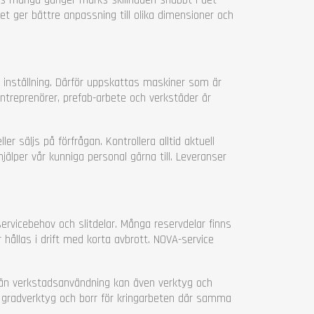
 det ger bättre anpassning till olika dimensioner och
 inställning. Därför uppskattas maskiner som är
entreprenörer, prefab-arbete och verkstäder är
r säljs på förfrågan. Kontrollera alltid aktuell
hjälper vår kunniga personal gärna till. Leveranser
servicebehov och slitdelar. Många reservdelar finns
 hållas i drift med korta avbrott. NOVA-service
män verkstadsanvändning kan även verktyg och
, gradverktyg och borr för kringarbeten där samma