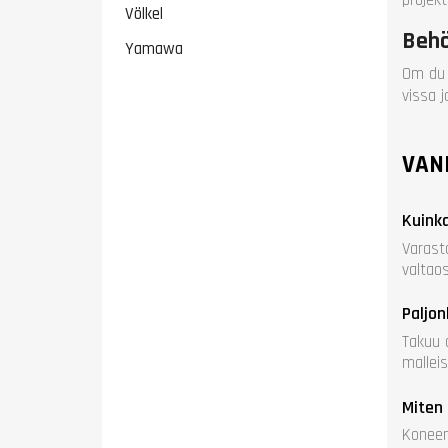
Völkel
Behö
Yamawa
Om du 
vissa j
VAN
Kuinka
Varast
valtaos
Paljon
Takuu o
malleis
Miten 
Koneen