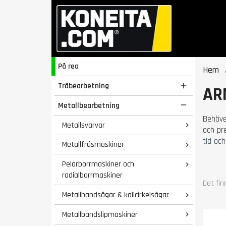
På rea
Hem
Träbearbetning

AR
Metallbearbetning

Behöve
Metallsvarvar

och pr
tid och
Metallfräsmaskiner

Pelarborrmaskiner och

radialborrmaskiner
Det fin
Metallbandsågar & kallcirkelsågar

Metallbandslipmaskiner
