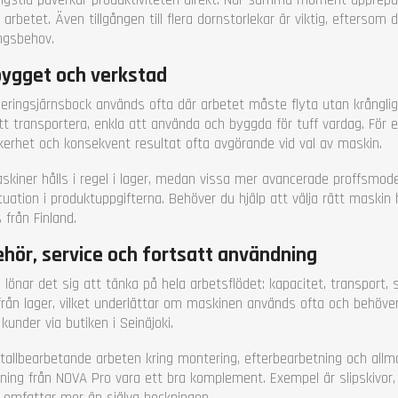
 arbetet. Även tillgången till flera dornstorlekar är viktig, eftersom
ngsbehov.
bygget och verkstad
eringsjärnsbock används ofta där arbetet måste flyta utan krånglig
att transportera, enkla att använda och byggda för tuff vardag. För 
äkerhet och konsekvent resultat ofta avgörande vid val av maskin.
skiner hålls i regel i lager, medan vissa mer avancerade proffsmodelle
tuation i produktuppgifterna. Behöver du hjälp att välja rätt maskin 
 från Finland.
behör, service och fortsatt användning
 lönar det sig att tänka på hela arbetsflödet: kapacitet, transport, 
 från lager, vilket underlättar om maskinen används ofta och behöver
 kunder via butiken i Seinäjoki.
tallbearbetande arbeten kring montering, efterbearbetning och all
kning från NOVA Pro vara ett bra komplement. Exempel är slipskivor
t omfattar mer än själva bockningen.