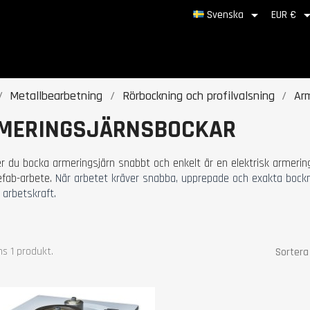

Svenska
EUR €
Metallbearbetning
Rörbockning och profilvalsning
Arm
MERINGSJÄRNSBOCKAR
r du bocka armeringsjärn snabbt och enkelt är en elektrisk armering
efab-arbete.
När arbetet kräver snabba, upprepade och exakta bock
 arbetskraft.
ns 1 produkt.
Sortera