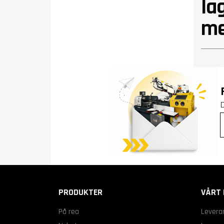
la
me
PRODUKTER
VÅRT 
På rea
Levera