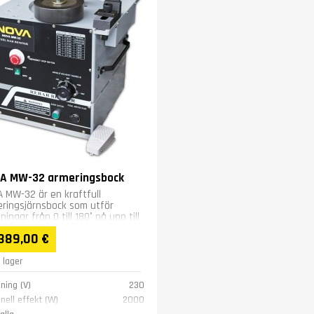
A MW-32 armeringsbock
 MW-32 är en kraftfull
ringsjärnsbock som utför
ningar från 0 till 180° på upp till
m järn på några sekunder....
389,00 €
I lager
ning (V)
230
nell effekt (W)
2000