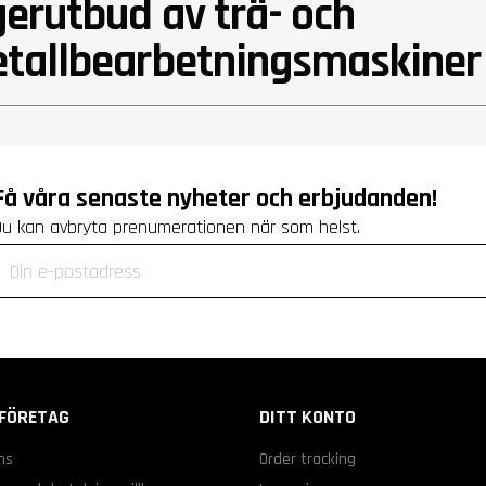
gerutbud av trä- och
tallbearbetningsmaskiner
Få våra senaste nyheter och erbjudanden!
Du kan avbryta prenumerationen när som helst.
FÖRETAG
DITT KONTO
ns
Order tracking