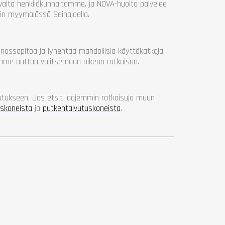
evalta henkilökunnaltamme, ja NOVA-huolto palvelee
in myymälässä Seinäjoella.
nnossapitoa ja lyhentää mahdollisia käyttökatkoja.
umme auttaa valitsemaan oikean ratkaisun.
?
ivutukseen. Jos etsit laajemmin ratkaisuja muun
uskoneista
ja
putkentaivutuskoneista
.