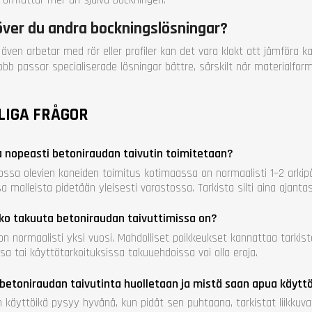
ver du andra bockningslösningar?
även arbetar med rör eller profiler kan det vara klokt att jämföra 
obb passar specialiserade lösningar bättre, särskilt när materialform
LIGA FRÅGOR
 nopeasti betoniraudan taivutin toimitetaan?
ossa olevien koneiden toimitus kotimaassa on normaalisti 1–2 arkipä
a malleista pidetään yleisesti varastossa. Tarkista silti aina ajant
ko takuuta betoniraudan taivuttimissa on?
n normaalisti yksi vuosi. Mahdolliset poikkeukset kannattaa tarkistaa
sa tai käyttötarkoituksissa takuuehdoissa voi olla eroja.
betoniraudan taivutinta huolletaan ja mistä saan apua käytt
 käyttöikä pysyy hyvänä, kun pidät sen puhtaana, tarkistat liikkuva