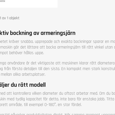
tjocklek (mm)
10-32
alla
ningstid (s)
8 / 180°
egment
0, 126, 147, 180, 210
-1 av 1 objekt
ingsvinkel (°)
0-180
d (mm)
500
ktiv bockning av armeringsjärn
d (mm)
450
 (mm)
480
betet kräver snabba, upprepade och exakta bockningar sparar en mo
(kg)
95
maskin gör det lättare att bocka armeringsjärn till rätt vinkel utan
nti
1 år
mpot behöver hållas uppe.
nga användare är det viktigaste att maskinen klarar rätt diameteromr
ng från första detaljen till den sista. En kompakt men stark konstru
 mellan olika arbetsplatser.
äljer du rätt modell
med att kontrollera vilken diameter du oftast arbetar med. Om du b
kin med tydlig kapacitet för detta, inte bara för enstaka jobb. Titt
brett område, till exempel 0–180°, en stor fördel.
ngstid påverkar produktiviteten direkt. När samma moment upprepa