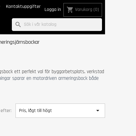

Kontaktuppgifter
shopping_cart
Logga in
Varukorg
(0)
search
eringsjärnsbockar
sbock ett perfekt val för byggarbetsplats, verkstad
ningar sparar en motordriven armeringsbock både

 efter:
Pris, lågt till högt