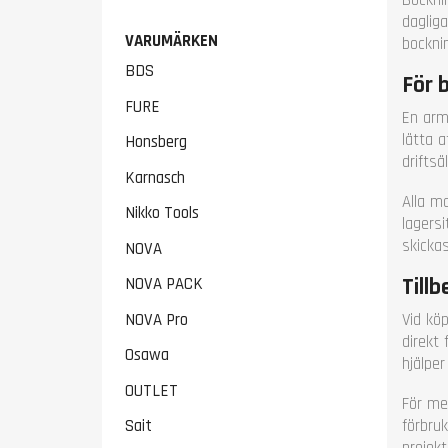
dagliga
VARUMÄRKEN
bockni
BDS
För 
FURE
En arm
lätta 
Honsberg
drifts
Karnasch
Alla ma
Nikko Tools
lagersi
skickas
NOVA
Till
NOVA PACK
Vid köp
NOVA Pro
direkt
Osawa
hjälper
OUTLET
För me
förbru
Sait
projek