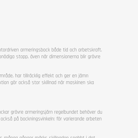
tordriven armeringsbock både tid och arbetskraft.
 onödiga stopp, även när dimensionerna blir grövre
åde, har tillräcklig effekt och ger en jämn
ktion gör också stor skillnad när maskinen ska
ockar grövre armeringsjärn regelbundet behöver du
a också på bockningsvinkeln: för varierande arbeten
s många gånger märks skillnaden snabbt i det