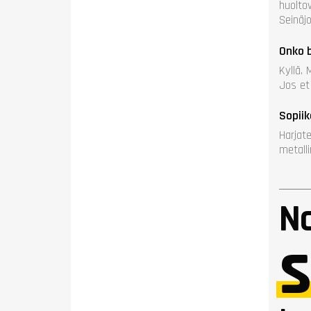
huolto
Seinäj
Onko b
Kyllä.
Jos et
Sopii
Harjat
metall
N
s