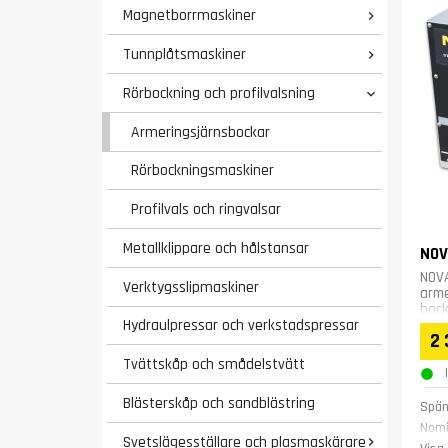
Magnetborrmaskiner

Tunnplåtsmaskiner

Rörbockning och profilvalsning

Armeringsjärnsbockar
Rörbockningsmaskiner
Profilvals och ringvalsar
Metallklippare och hålstansar
NOV
NOVA
Verktygsslipmaskiner
arme
bock
Hydraulpressar och verkstadspressar
32 m
2 
Tvättskåp och smådelstvätt
Blästerskåp och sandblästring
Spän
Nomi
Svetslägesställare och plasmaskärare
