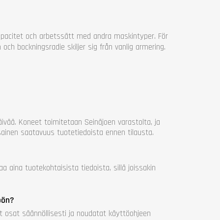
kapacitet och arbetssätt med andra maskintyper. För
 och bockningsradie skiljer sig från vanlig armering.
ivää. Koneet toimitetaan Seinäjoen varastolta, ja
asainen saatavuus tuotetiedoista ennen tilausta.
 aina tuotekohtaisista tiedoista, sillä joissakin
öön?
t osat säännöllisesti ja noudatat käyttöohjeen