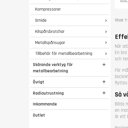
Max 
Visa 
Bock
Kompressorer
Böjs
55, 7
Visar 1
Smide

Bockn
Bred
Kilspårsbrotchar

Effe
Läng
Höjd
Metallspånsugar

När ar
Vikt 
En bra 
Tillbehör för metallbearbetning
Gara

och te
Skärande verktyg för

För må
metallbearbetning
bockni
Övrigt

flyttas
Så v
Radioutrustning

Börja 
Inkommande
en mas
Outlet
är ett 
Bockni