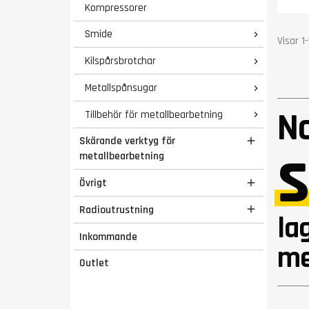
Kompressorer
Kyln
Vikt 
Smide

Gara
Visar 1
Kilspårsbrotchar

Metallspånsugar

N
Tillbehör för metallbearbetning

s
Skärande verktyg för

metallbearbetning
Övrigt

Radioutrustning

la
Inkommande
me
Outlet