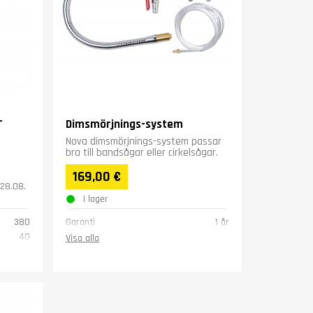
-
Dimsmörjnings-system
Nova dimsmörjnings-system passar
bra till bandsågar eller cirkelsågar.
169,00 €
28.08.
I lager
380
Garanti
1 år
40
Visa alla
1.9