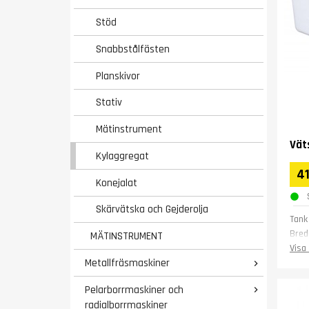
Stöd
Snabbstålfästen
Planskivor
Stativ
Mätinstrument
Vät
Kylaggregat
41
Konejalat
Skärvätska och Gejderolja
Tank
Bred
MÄTINSTRUMENT
Läng
Visa 
Metallfräsmaskiner
Höjd

Vikt 
Pelarborrmaskiner och

Gara
radialborrmaskiner