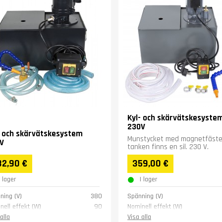
Kyl- och skärvätskesyste
230V
- och skärvätskesystem
Munstycket med magnetfäste.
V
tanken finns en sil. 230 V.
32,90 €
359,00 €
I lager
I lager
ning (V)
380
Spänning (V)
nell effekt (W)
90
Nominell effekt (W)
 volym (L)
12
Tank volym (L)
alla
Visa alla