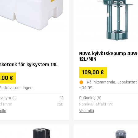
NOVA kylvätskepump 40W
12L/MIN
sketank för kylsystem 13L
109,00 €
,00 €
På inkommande, uppskattat 
Sista varan i lager!
- 04.09.
 volym (L)
13
Spänning (V)
d (mm)
250
Nominell effekt (W)
d (mm)
360
Vikt (kg)
alla
Visa alla
 (mm)
185
(kg)
2
nti
1 år