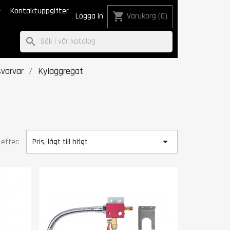

Kontaktuppgifter
shopping_cart
Logga in
Varukorg
(0)
search
svarvar
Kylaggregat

 efter:
Pris, lågt till högt