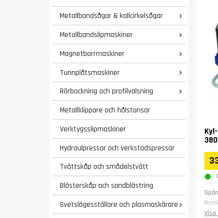
Metallbandsågar & kallcirkelsågar

Metallbandslipmaskiner

Magnetborrmaskiner

Tunnplåtsmaskiner

Rörbockning och profilvalsning

Metallklippare och hålstansar
Verktygsslipmaskiner
Kyl
380
Hydraulpressar och verkstadspressar
3
Tvättskåp och smådelstvätt
Blästerskåp och sandblästring
Spän
Nomi
Svetslägesställare och plasmaskärare

Tank
Visa 