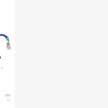
m
 I
230
90
12