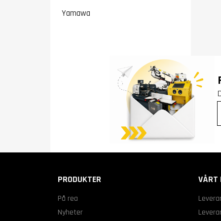
Yamawa
PRODUKTER
VÅRT 
På rea
Levera
Nyheter
Leveran