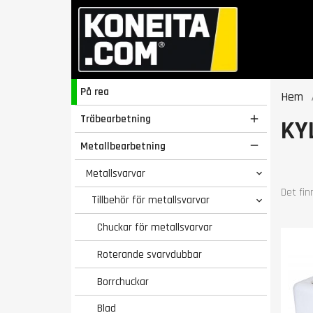
På rea
Hem
Träbearbetning

KY
Metallbearbetning

Metallsvarvar

Det fin
Tillbehör för metallsvarvar

Chuckar för metallsvarvar
Roterande svarvdubbar
Borrchuckar
Blad