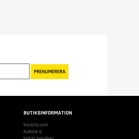
PRENUMERERA
BUTIKSINFORMATION
Koneita.com
Rullatie 6
60510 Seinäjoki