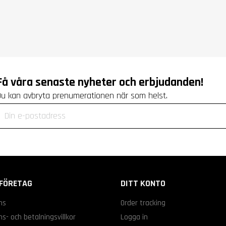
Få våra senaste nyheter och erbjudanden!
Du kan avbryta prenumerationen när som helst.
FÖRETAG
DITT KONTO
ns
Order tracking
s- och betalningsvillkor
Logga in