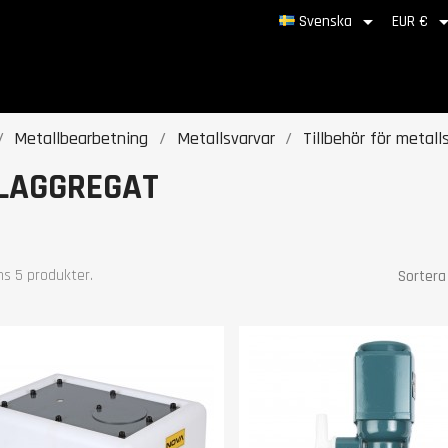

Svenska
EUR €
Metallbearbetning
Metallsvarvar
Tillbehör för metall
LAGGREGAT
ns 5 produkter.
Sortera