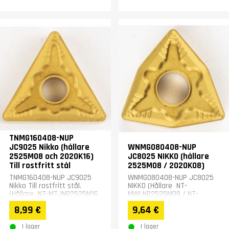
TNMG160408-NUP
JC9025 Nikko (hållare
WNMG080408-NUP
2525M08 och 2020K16)
JC8025 NIKKO (hållare
Till rostfritt stål
2525M08 / 2020K08)
TNMG160408-NUP JC9025
WNMG080408-NUP JC8025
Nikko Till rostfritt stål.
NIKKO (Hållare NT-
(Hållare NT-MTJNR2525M16
MWLNR2525M08 / NT-
/ NT-MTJNR2020K16 )
MWLNR2020K08 )
8,99 €
9,64 €
I lager
I lager