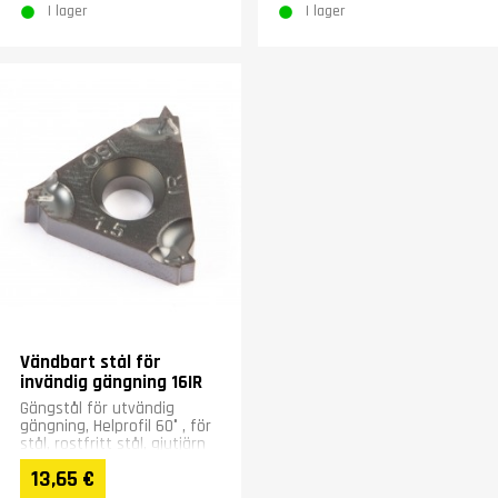
I lager
I lager
Vändbart stål för
invändig gängning 16IR
Gängstål för utvändig
gängning, Helprofil 60° , för
stål, rostfritt stål, gjutjärn
och härdade material
13,65 €