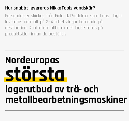
Hur snabbt levereras NikkoTools vändskär?
Försändelser skickas från Finland. Produkter som finns i lager
levereras normalt på 2–4 arbetsdagar beroende på
destination. Kontrollera alltid aktuell lagerstatus på
produktsidan innan du beställer.
Nordeuropas
största
lagerutbud av trä- och
metallbearbetningsmaskiner