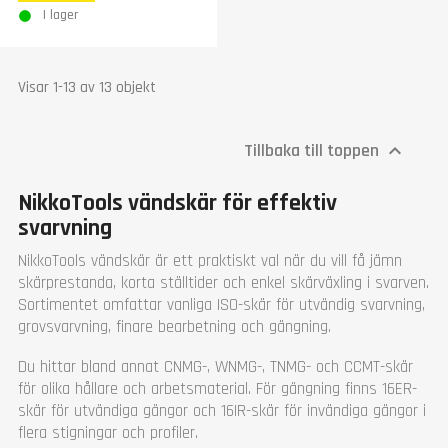
I lager
Visar 1-13 av 13 objekt
Tillbaka till toppen

NikkoTools vändskär för effektiv
svarvning
NikkoTools vändskär är ett praktiskt val när du vill få jämn
skärprestanda, korta ställtider och enkel skärväxling i svarven.
Sortimentet omfattar vanliga ISO-skär för utvändig svarvning,
grovsvarvning, finare bearbetning och gängning.
Du hittar bland annat CNMG-, WNMG-, TNMG- och CCMT-skär
för olika hållare och arbetsmaterial. För gängning finns 16ER-
skär för utvändiga gängor och 16IR-skär för invändiga gängor i
flera stigningar och profiler.