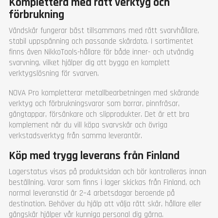
Komplettera med rätt verktyg och
förbrukning
Vändskär fungerar bäst tillsammans med rätt svarvhållare,
stabil uppspänning och passande skärdata. I sortimentet
finns även NikkoTools-hållare för både inner- och utvändig
svarvning, vilket hjälper dig att bygga en komplett
verktygslösning för svarven.
NOVA Pro kompletterar metallbearbetningen med skärande
verktyg och förbrukningsvaror som borrar, pinnfräsar,
gängtappar, försänkare och slipprodukter. Det är ett bra
komplement när du vill köpa svarvskär och övriga
verkstadsverktyg från samma leverantör.
Köp med trygg leverans från Finland
Lagerstatus visas på produktsidan och bör kontrolleras innan
beställning. Varor som finns i lager skickas från Finland, och
normal leveranstid är 2–4 arbetsdagar beroende på
destination. Behöver du hjälp att välja rätt skär, hållare eller
gängskär hjälper vår kunniga personal dig gärna.