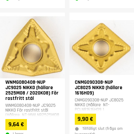
WNMG080408-NUP
CNMG090308-NUP
JC9025 NIKKO (hållare
JC8025 NIKKO (hållare
2525M08 / 2020K08) För
1616H09)
rostfritt stål
CNMG090308-NUP JC8025
NIKKO (Hållare NT-
WNMG080408-NUP JC9025
PCLNR1616H09 )
NIKKO För rostfritt stål
(Hållare NT-MWLNR2525M08
9,90 €
/ NT-MWLNR2020K08 )
9,64 €
Tillfälligt slut (fråga om