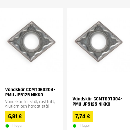
Vändskär CCMT060204-
PMU JP5125 NIKKO
Vändskär CCMT09T304-
Vändskär för stål, rostfritt,
PMU JP5125 NIKKO
gjutjärn och härdat stål.
6,81 €
7,74 €
I lager
I lager