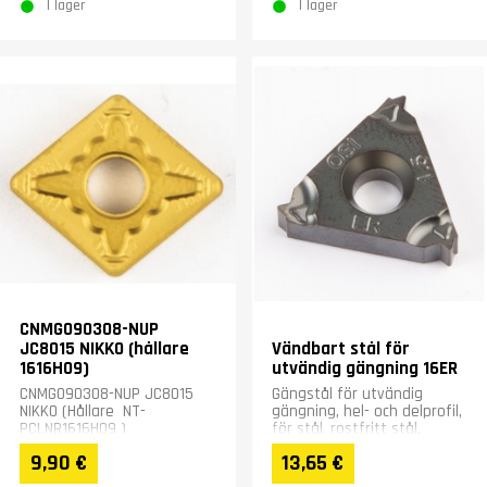
I lager
I lager
CNMG090308-NUP
JC8015 NIKKO (hållare
Vändbart stål för
1616H09)
utvändig gängning 16ER
CNMG090308-NUP JC8015
Gängstål för utvändig
NIKKO (Hållare NT-
gängning, hel- och delprofil,
PCLNR1616H09 )
för stål, rostfritt stål,
gjutjärn och härdade
9,90 €
13,65 €
material