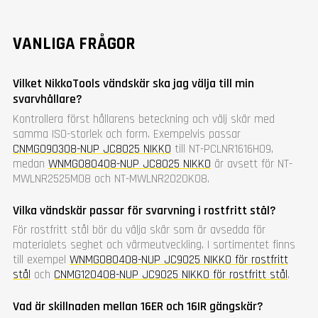
VANLIGA FRÅGOR
Vilket NikkoTools vändskär ska jag välja till min
svarvhållare?
Kontrollera först hållarens beteckning och välj skär med
samma ISO-storlek och form. Exempelvis passar
CNMG090308-NUP JC8025 NIKKO
till NT-PCLNR1616H09,
medan
WNMG080408-NUP JC8025 NIKKO
är avsett för NT-
MWLNR2525M08 och NT-MWLNR2020K08.
Vilka vändskär passar för svarvning i rostfritt stål?
För rostfritt stål bör du välja skär som är avsedda för
materialets seghet och värmeutveckling. I sortimentet finns
till exempel
WNMG080408-NUP JC9025 NIKKO för rostfritt
stål
och
CNMG120408-NUP JC9025 NIKKO för rostfritt stål
.
Vad är skillnaden mellan 16ER och 16IR gängskär?