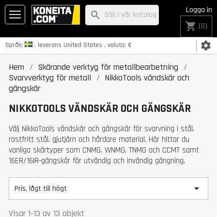
Logga in
search
shopping_cart
(0)
settings
Språk:
, leverans
United States
, valuta:
€
Hem
Skärande verktyg för metallbearbetning
Svarvverktyg för metall
NikkoTools vändskär och
gängskär
NIKKOTOOLS VÄNDSKÄR OCH GÄNGSKÄR
Välj NikkoTools vändskär och gängskär för svarvning i stål,
rostfritt stål, gjutjärn och hårdare material. Här hittar du
vanliga skärtyper som CNMG, WNMG, TNMG och CCMT samt
16ER/16IR-gängskär för utvändig och invändig gängning.

Pris, lågt till högt
Visar 1-13 av 13 objekt