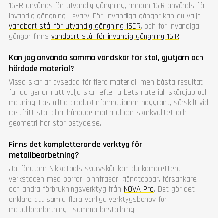
16ER används för utvändig gängning, medan 16IR används för
invändig gängning i svarv. För utvändiga gängor kan du välja
vändbart stål för utvändig gängning 16ER
, och för invändiga
gängor finns
vändbart stål för invändig gängning 16IR
.
Kan jag använda samma vändskär för stål, gjutjärn och
härdade material?
Vissa skär är avsedda för flera material, men bästa resultat
får du genom att välja skär efter arbetsmaterial, skärdjup och
matning. Läs alltid produktinformationen noggrant, särskilt vid
rostfritt stål eller härdade material där skärkvalitet och
geometri har stor betydelse.
Finns det kompletterande verktyg för
metallbearbetning?
Ja, förutom NikkoTools svarvskär kan du komplettera
verkstaden med borrar, pinnfräsar, gängtappar, försänkare
och andra förbrukningsverktyg från
NOVA Pro
. Det gör det
enklare att samla flera vanliga verktygsbehov för
metallbearbetning i samma beställning.