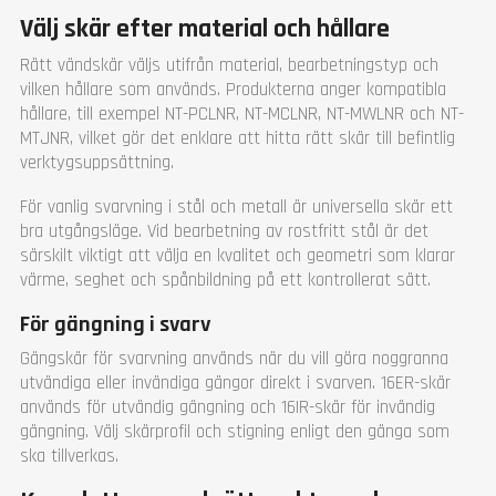
Välj skär efter material och hållare
Rätt vändskär väljs utifrån material, bearbetningstyp och
vilken hållare som används. Produkterna anger kompatibla
hållare, till exempel NT-PCLNR, NT-MCLNR, NT-MWLNR och NT-
MTJNR, vilket gör det enklare att hitta rätt skär till befintlig
verktygsuppsättning.
För vanlig svarvning i stål och metall är universella skär ett
bra utgångsläge. Vid bearbetning av rostfritt stål är det
särskilt viktigt att välja en kvalitet och geometri som klarar
värme, seghet och spånbildning på ett kontrollerat sätt.
För gängning i svarv
Gängskär för svarvning används när du vill göra noggranna
utvändiga eller invändiga gängor direkt i svarven. 16ER-skär
används för utvändig gängning och 16IR-skär för invändig
gängning. Välj skärprofil och stigning enligt den gänga som
ska tillverkas.