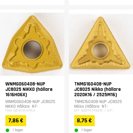
WNMG060408-NUP
TNMG160408-NUP
JC8025 NIKKO (hållare
JC8025 Nikko (hållare
1616H06X)
2020K16 / 2525M16)
WNMG060408-NUP JC8025
TNMG160408-NUP JC8025
NIKKO Hållare NT-
Nikko (Hållare NT-
DWLNR1616H06X
MTJNR2525M16 / NT-
MTJNR2020K16 )
7,86 €
8,75 €
I lager
I lager