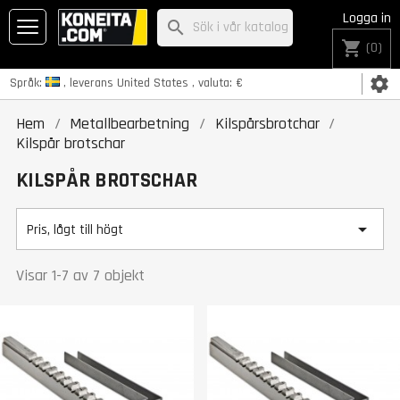
Logga in
search
shopping_cart
(0)
settings
Språk:
, leverans
United States
, valuta:
€
Hem
Metallbearbetning
Kilspårsbrotchar
Kilspår brotschar
KILSPÅR BROTSCHAR

Pris, lågt till högt
Visar 1-7 av 7 objekt