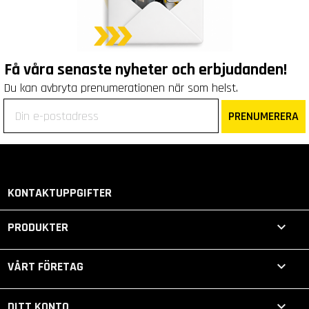
Få våra senaste nyheter och erbjudanden!
Du kan avbryta prenumerationen när som helst.
PRENUMERERA
KONTAKTUPPGIFTER

PRODUKTER

VÅRT FÖRETAG

DITT KONTO