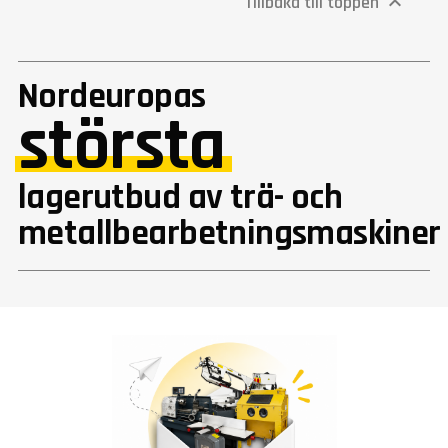
Tillbaka till toppen

Nordeuropas
största
lagerutbud av trä- och
metallbearbetningsmaskiner