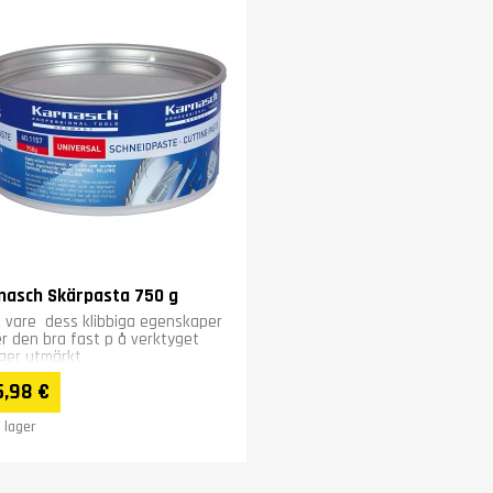
nasch Skärpasta 750 g
 vare dess klibbiga egenskaper
er den bra fast p å verktyget
ger utmärkt
betningsresultat. Lämplig för...
,98 €
I lager