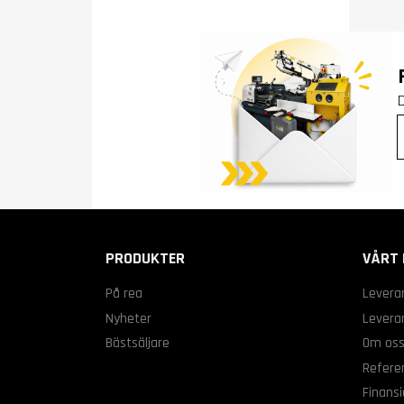
PRODUKTER
VÅRT 
På rea
Levera
Nyheter
Leveran
Bästsäljare
Om os
Refere
Finansi