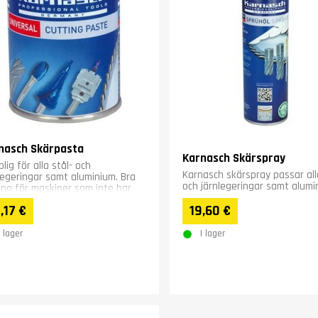
nasch Skärpasta
Karnasch Skärspray
lig för alla stål- och
Karnasch skärspray passar all
legeringar samt aluminium. Bra
och järnlegeringar samt alumi
ing för maskiner som inte har
 kylning.
,17 €
19,60 €
I lager
I lager