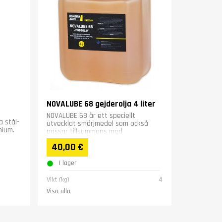
NOVALUBE 68 gejderolja 4 liter
NOVALUBE 68 är ett speciellt
a stål-
utvecklat smörjmedel som också
nium.
passar tillsammans med
vattenbaserade skärvätskor.
40,00 €
I lager
Vikt (kg)
4
Visa alla