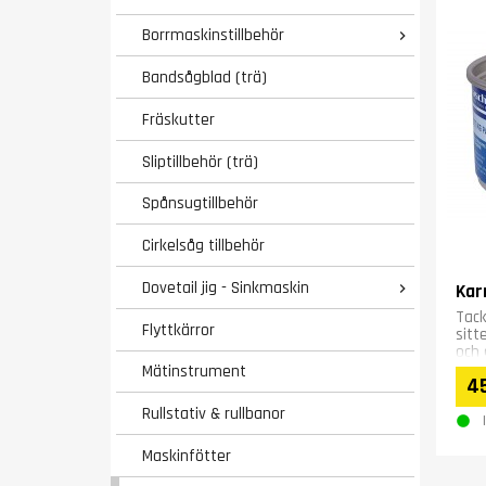
Borrmaskinstillbehör

Bandsågblad (trä)
Fräskutter
Sliptillbehör (trä)
Spånsugtillbehör
Cirkelsåg tillbehör
Dovetail jig - Sinkmaskin
Kar

Tack
Flyttkärror
sitt
och 
bear
Mätinstrument
45
Rullstativ & rullbanor
Maskinfötter