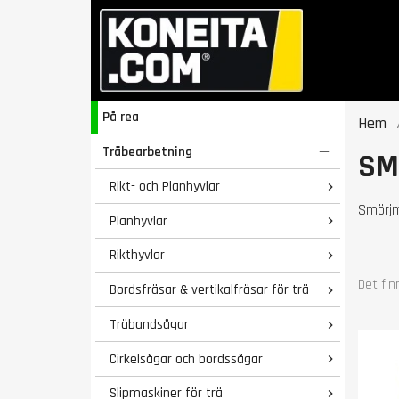
På rea
Hem
Träbearbetning

SM
Rikt- och Planhyvlar

Smörjm
Planhyvlar

Rikthyvlar

Det fin
Bordsfräsar & vertikalfräsar för trä

Träbandsågar

Cirkelsågar och bordssågar

Slipmaskiner för trä
