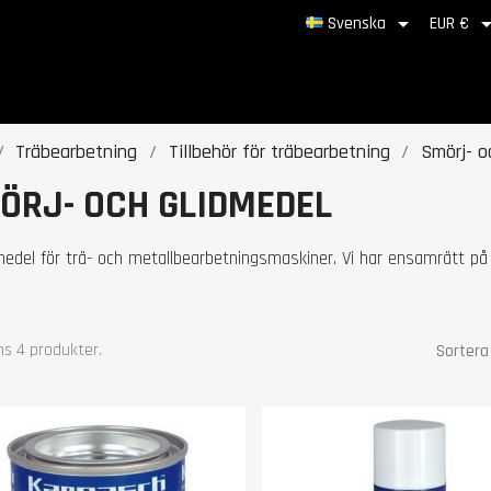

Svenska
EUR €
Träbearbetning
Tillbehör för träbearbetning
Smörj- o
ÖRJ- OCH GLIDMEDEL
edel för trä- och metallbearbetningsmaskiner. Vi har ensamrätt på
ns 4 produkter.
Sortera