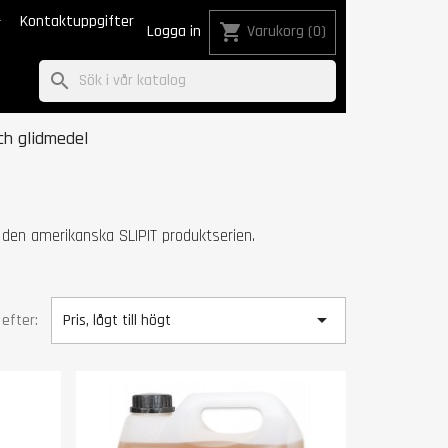

Kontaktuppgifter
shopping_cart
Logga in
Varukorg
(0)
search
ch glidmedel
 den amerikanska SLIPIT produktserien.

 efter:
Pris, lågt till högt