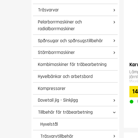
Träsvarvar

Pelarborrmaskiner och

radialborrmaskiner
Spånsugar och spånsugstillbehör

Stämborrmaskiner

Kar
Kombimaskiner för träbearbetning
Lämp
Hyvelbänkar och arbetsbord
järn
lösn
egen
Kompressorer
14
Dovetail jig - Sinkjigg

Tillbehör för träbearbetning

Hyvelstål
Träsvarvtillbehör
