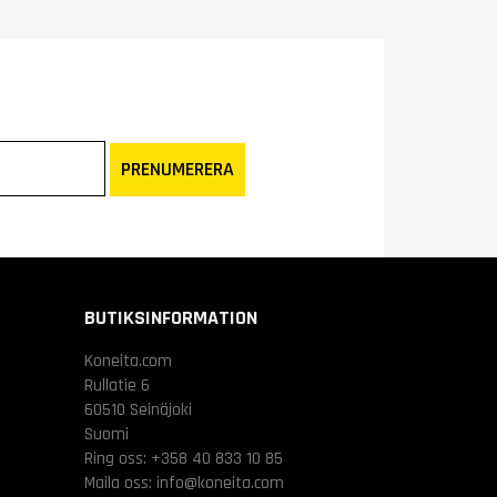
PRENUMERERA
BUTIKSINFORMATION
Koneita.com
Rullatie 6
60510 Seinäjoki
Suomi
Ring oss:
+358 40 833 10 85
Maila oss:
info@koneita.com