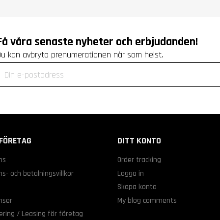
Få våra senaste nyheter och erbjudanden!
Du kan avbryta prenumerationen när som helst.
FÖRETAG
DITT KONTO
ns
Order tracking
s- och betalningsvillkor
Logga in
s
Skapa konto
nser
My blog comments
ering / Leasing för företag