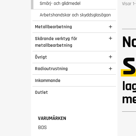
Smörj- och glidmedel
Visar 1
Arbetshandskar och skyddsglasögon
Metallbearbetning

N
Skärande verktyg för

metallbearbetning
s
Övrigt

Radioutrustning

Inkommande
la
Outlet
me
VARUMÄRKEN
BDS