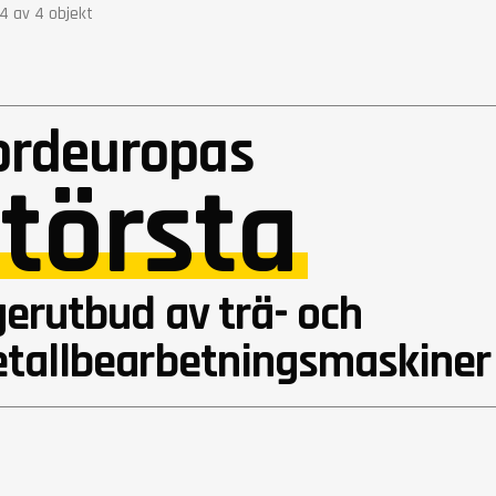
-4 av 4 objekt
ordeuropas
törsta
gerutbud av trä- och
tallbearbetningsmaskiner