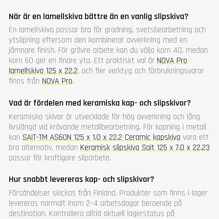
När är en lamellskiva bättre än en vanlig slipskiva?
En lamellskiva passar bra för gradning, svetsbearbetning och
ytslipning eftersom den kombinerar avverkning med en
jämnare finish. För grövre arbete kan du välja korn 40, medan
korn 60 ger en finare yta. Ett praktiskt val är
NOVA Pro
lamellskiva 125 x 22,2
, och fler verktyg och förbrukningsvaror
finns från
NOVA Pro
.
Vad är fördelen med keramiska kap- och slipskivor?
Keramiska skivor är utvecklade för hög avverkning och lång
livslängd vid krävande metallbearbetning. För kapning i metall
kan
SAIT-TM AS60N 125 x 1,0 x 22,2 Ceramic kapskiva
vara ett
bra alternativ, medan
Keramisk slipskiva Sait 125 x 7,0 x 22,23
passar för kraftigare sliparbete.
Hur snabbt levereras kap- och slipskivor?
Försändelser skickas från Finland. Produkter som finns i lager
levereras normalt inom 2–4 arbetsdagar beroende på
destination. Kontrollera alltid aktuell lagerstatus på