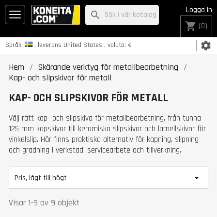
Logga in
search
shopping_cart
(0)
settings
Språk:
, leverans
United States
, valuta:
€
Hem
Skärande verktyg för metallbearbetning
Kap- och slipskivor för metall
KAP- OCH SLIPSKIVOR FÖR METALL
Välj rätt kap- och slipskiva för metallbearbetning, från tunna
125 mm kapskivor till keramiska slipskivor och lamellskivor för
vinkelslip. Här finns praktiska alternativ för kapning, slipning
och gradning i verkstad, servicearbete och tillverkning.

Pris, lågt till högt
Visar 1-9 av 9 objekt