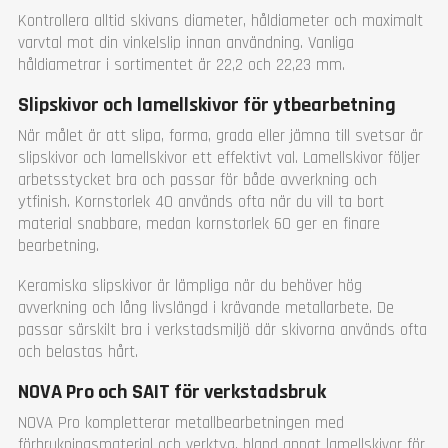
Kontrollera alltid skivans diameter, håldiameter och maximalt
varvtal mot din vinkelslip innan användning. Vanliga
håldiametrar i sortimentet är 22,2 och 22,23 mm.
Slipskivor och lamellskivor för ytbearbetning
När målet är att slipa, forma, grada eller jämna till svetsar är
slipskivor och lamellskivor ett effektivt val. Lamellskivor följer
arbetsstycket bra och passar för både avverkning och
ytfinish. Kornstorlek 40 används ofta när du vill ta bort
material snabbare, medan kornstorlek 60 ger en finare
bearbetning.
Keramiska slipskivor är lämpliga när du behöver hög
avverkning och lång livslängd i krävande metallarbete. De
passar särskilt bra i verkstadsmiljö där skivorna används ofta
och belastas hårt.
NOVA Pro och SAIT för verkstadsbruk
NOVA Pro kompletterar metallbearbetningen med
förbrukningsmaterial och verktyg, bland annat lamellskivor för