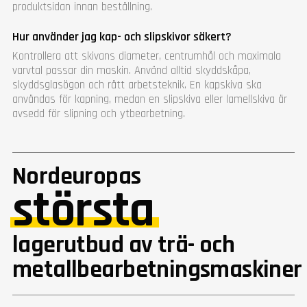
produktsidan innan beställning.
Hur använder jag kap- och slipskivor säkert?
Kontrollera att skivans diameter, centrumhål och maximala
varvtal passar din maskin. Använd alltid skyddskåpa,
skyddsglasögon och rätt arbetsteknik. En kapskiva ska
användas för kapning, medan en slipskiva eller lamellskiva är
avsedd för slipning och ytbearbetning.
Nordeuropas
största
lagerutbud av trä- och
metallbearbetningsmaskiner