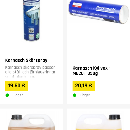
Karnasch Skärspray
Karnasch skärspray passar
Karnasch Kyl vax -
alla stål- och järnlegeringar
MECUT 350g
samt aluminium.
19,60 €
20,19 €
I lager
I lager