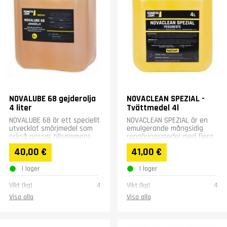
NOVALUBE 68 gejderolja
NOVACLEAN SPEZIAL -
4 liter
Tvättmedel 4l
NOVALUBE 68 är ett speciellt
NOVACLEAN SPEZIAL är en
utvecklat smörjmedel som
emulgerande mångsidig
också passar tillsammans
rengöringsmedel med flera
med vattenbaserade
olika användningsområden.
40,00 €
41,00 €
skärvätskor.
I lager
I lager
Vikt (kg)
4
Vikt (kg)
4
Visa alla
Visa alla