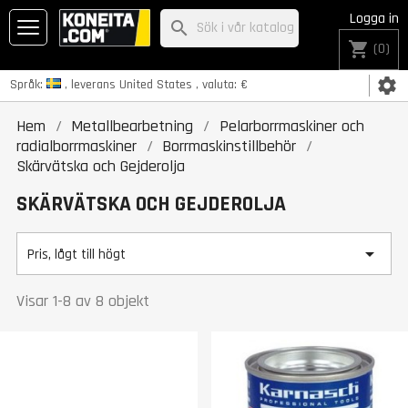
Logga in
search
shopping_cart
(0)
settings
Språk:
, leverans
United States
, valuta:
€
Hem
Metallbearbetning
Pelarborrmaskiner och
radialborrmaskiner
Borrmaskinstillbehör
Skärvätska och Gejderolja
SKÄRVÄTSKA OCH GEJDEROLJA

Pris, lågt till högt
Visar 1-8 av 8 objekt