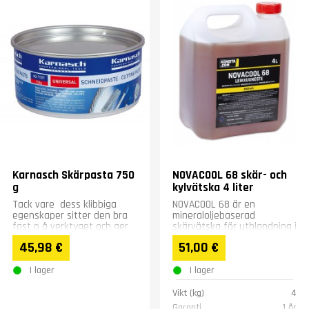
Karnasch Skärpasta 750
NOVACOOL 68 skär- och
g
kylvätska 4 liter
Tack vare dess klibbiga
NOVACOOL 68 är en
egenskaper sitter den bra
mineraloljebaserad
fast p å verktyget och ger
skärvätska för utblandning i
utmärkt
vatten. Lämpar sig för
45,98 €
51,00 €
bearbetningsresultat.
universalbruk vid
Lämplig för...
maskinbearbetning...
I lager
I lager
Vikt (kg)
4
Garanti
1 år