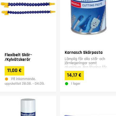
Karnasch Skärpasta
Flexibelt Skär-
Lämplig för alla stål- och
/Kylvätskerör
järnlegeringar samt
aluminium. Bra lösning för
11,00 €
maskiner som inte har egen
14,17 €
kylning.
På inkommande,
I lager
uppskattat 28.08. - 04.09.