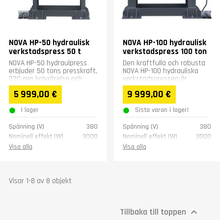
NOVA HP-50 hydraulisk
NOVA HP-100 hydraulisk
verkstadspress 50 t
verkstadspress 100 ton
NOVA HP-50 hydraulpress
Den kraftfulla och robusta
erbjuder 50 tons presskraft,
NOVA HP-100 hydrauliska
220 mm kolvrörelse och
verkstadspressen är
enkel bordshöjdsjustering.
konstruerad för att möta
5 999,00 €
9 999,00 €
Den kompakta pressen...
behoven i större...
I lager
Sista varan i lager!
Spänning (V)
380
Spänning (V)
380
Nominell effekt (W)
3000
Nominell effekt (W)
3000
Press kraft (ton)
50
Press kraft (ton)
100
Visa alla
Visa alla
Tank volym (L)
12
Kolvens hastighet
4-14
(mm/s)
Kolvens rörelse (mm)
220
Kolvens rörelse (mm)
250
Kolv hastighet (mm/s)
↑8, ↓6
Visar 1-8 av 8 objekt
Bordets storlek (mm)
Bordets storlek (mm)
460 x 980
345 x 475
Bordets rörelse
405
Bordets rörelse
405
Tillbaka till toppen

Tryck (bar)
30 MPa
Tryck (bar)
25 MPa