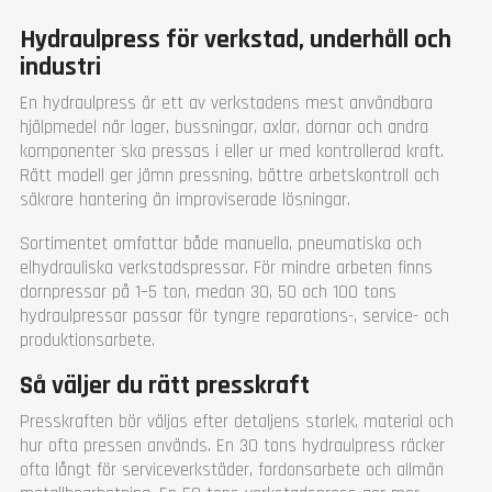
Vikt (kg)
1290
Vikt (kg)
780
Hydraulpress för verkstad, underhåll och
Garanti
1 år
Garanti
1 år
industri
En hydraulpress är ett av verkstadens mest användbara
hjälpmedel när lager, bussningar, axlar, dornar och andra
komponenter ska pressas i eller ur med kontrollerad kraft.
Rätt modell ger jämn pressning, bättre arbetskontroll och
säkrare hantering än improviserade lösningar.
Sortimentet omfattar både manuella, pneumatiska och
elhydrauliska verkstadspressar. För mindre arbeten finns
dornpressar på 1–5 ton, medan 30, 50 och 100 tons
hydraulpressar passar för tyngre reparations-, service- och
produktionsarbete.
Så väljer du rätt presskraft
Presskraften bör väljas efter detaljens storlek, material och
hur ofta pressen används. En 30 tons hydraulpress räcker
ofta långt för serviceverkstäder, fordonsarbete och allmän