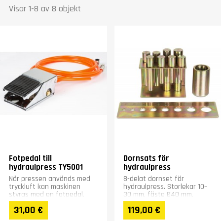
Visar 1-8 av 8 objekt
Fotpedal till
Dornsats för
hydraulpress TY5001
hydraulpress
När pressen används med
8-delat dornset för
tryckluft kan maskinen
hydraulpress. Storlekar 10–
styras med en fotpedal.
30 mm, fäste Ø40 mm.
Fotpedalen fungerar som
Passar till NOVA TY3001-
31,00 €
119,00 €
en luftventil.
pressen.