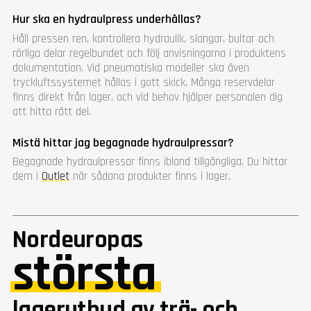
Hur ska en hydraulpress underhållas?
Håll pressen ren, kontrollera hydraulik, slangar, bultar och
rörliga delar regelbundet och följ anvisningarna i produktens
dokumentation. Vid pneumatiska modeller ska även
tryckluftssystemet hållas i gott skick. Många reservdelar
finns direkt från lager, och vid behov hjälper personalen dig
att hitta rätt del.
Mistä hittar jag begagnade hydraulpressar?
Begagnade hydraulpressar finns ibland tillgängliga. Du hittar
dem i
Outlet
när sådana produkter finns i lager.
Nordeuropas
största
lagerutbud av trä- och