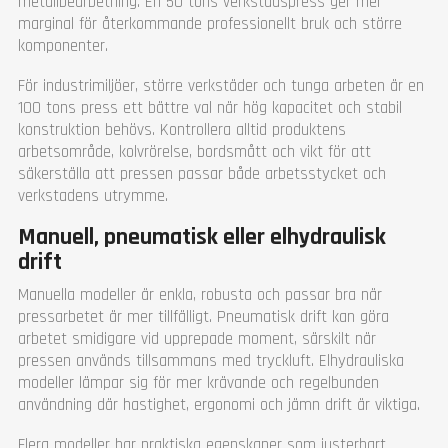
metallbearbetning. En 50 tons verkstadspress ger mer
marginal för återkommande professionellt bruk och större
komponenter.
För industrimiljöer, större verkstäder och tunga arbeten är en
100 tons press ett bättre val när hög kapacitet och stabil
konstruktion behövs. Kontrollera alltid produktens
arbetsområde, kolvrörelse, bordsmått och vikt för att
säkerställa att pressen passar både arbetsstycket och
verkstadens utrymme.
Manuell, pneumatisk eller elhydraulisk
drift
Manuella modeller är enkla, robusta och passar bra när
pressarbetet är mer tillfälligt. Pneumatisk drift kan göra
arbetet smidigare vid upprepade moment, särskilt när
pressen används tillsammans med tryckluft. Elhydrauliska
modeller lämpar sig för mer krävande och regelbunden
användning där hastighet, ergonomi och jämn drift är viktiga.
Flera modeller har praktiska egenskaper som justerbart