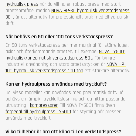
hydraulisk press
när du vill ha en robust press med stort
arbetsområde, medan
NOVA HP-30 hydraulisk verkstadspress
30 t
är ett alternativ för professionellt bruk med elhydraulisk
drift.
När behövs en 50 eller 100 tons verkstadspress?
En 50 tons verkstadspress ger mer marginal för större lager,
axlar och återkommande arbeten, till exempel
NOVA TY5001
hydraulisk/pneumatisk verkstadspress 50t
. För tyngre
industriell användning och stora arbetsstycken är
NOVA HP-
100 hydraulisk verkstadspress 100 ton
ett starkare alternativ.
Kan en hydraulpress användas med tryckluft?
Ja, vissa modeller kan användas med pneumatisk drift. Då
behövs en lämplig tryckluftslösning, och du hittar passande
utrustning i
kompressorer
. Till NOVA TY5001 finns även
fotpedal till hydraulpress TY5001
för styrning när pressen
används med tryckluft.
Vilka tillbehör är bra att köpa till en verkstadspress?