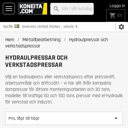
Logga in
search
shopping_cart
(0)
settings
Språk:
, leverans
United States
, valuta:
€
Hem
Metallbearbetning
Hydraulpressar och
verkstadspressar
HYDRAULPRESSAR OCH
VERKSTADSPRESSAR
Välj en hydraulpress eller verkstadspress efter presskraft,
arbetsområde och driftssätt – vi har allt ifrån kompakta
dornpressar för lättare monteringsarbeten och 30 tons
modeller till kraftiga 50 och 100 tons pressar med el-hydraulik
för verkstad och industri.

Pris, lågt till högt