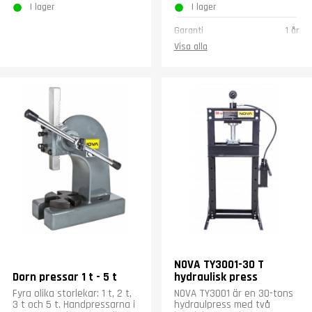
I lager
I lager
Garanti
1 år
Visa alla
NOVA TY3001-30 T
Dorn pressar 1 t - 5 t
hydraulisk press
Fyra olika storlekar: 1 t, 2 t,
NOVA TY3001 är en 30-tons
3 t och 5 t. Handpressarna i
hydraulpress med två