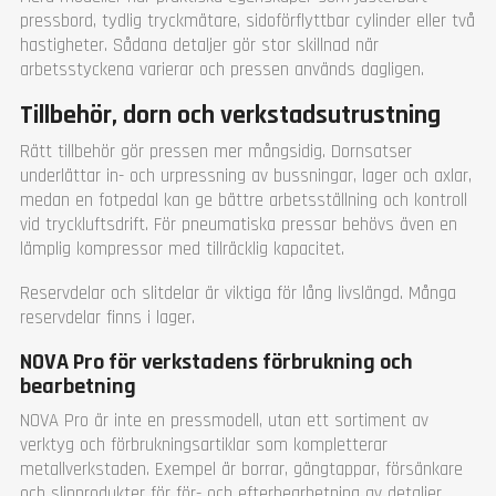
pressbord, tydlig tryckmätare, sidoförflyttbar cylinder eller två
hastigheter. Sådana detaljer gör stor skillnad när
arbetsstyckena varierar och pressen används dagligen.
Tillbehör, dorn och verkstadsutrustning
Rätt tillbehör gör pressen mer mångsidig. Dornsatser
underlättar in- och urpressning av bussningar, lager och axlar,
medan en fotpedal kan ge bättre arbetsställning och kontroll
vid tryckluftsdrift. För pneumatiska pressar behövs även en
lämplig kompressor med tillräcklig kapacitet.
Reservdelar och slitdelar är viktiga för lång livslängd. Många
reservdelar finns i lager.
NOVA Pro för verkstadens förbrukning och
bearbetning
NOVA Pro är inte en pressmodell, utan ett sortiment av
verktyg och förbrukningsartiklar som kompletterar
metallverkstaden. Exempel är borrar, gängtappar, försänkare
och slipprodukter för för- och efterbearbetning av detaljer