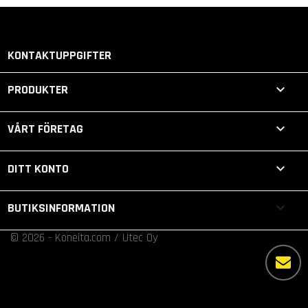
KONTAKTUPPGIFTER

PRODUKTER

VÅRT FÖRETAG

DITT KONTO
keyboard_arrow_down
BUTIKSINFORMATION
© 2026 - Koneita.com / Utec Oy