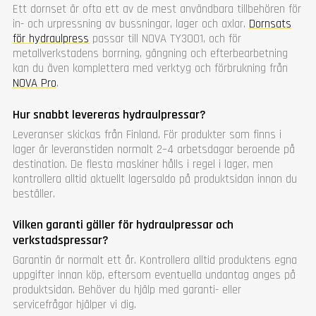
Ett dornset är ofta ett av de mest användbara tillbehören för
in- och urpressning av bussningar, lager och axlar.
Dornsats
för hydraulpress
passar till NOVA TY3001, och för
metallverkstadens borrning, gängning och efterbearbetning
kan du även komplettera med verktyg och förbrukning från
NOVA Pro
.
Hur snabbt levereras hydraulpressar?
Leveranser skickas från Finland. För produkter som finns i
lager är leveranstiden normalt 2–4 arbetsdagar beroende på
destination. De flesta maskiner hålls i regel i lager, men
kontrollera alltid aktuellt lagersaldo på produktsidan innan du
beställer.
Vilken garanti gäller för hydraulpressar och
verkstadspressar?
Garantin är normalt ett år. Kontrollera alltid produktens egna
uppgifter innan köp, eftersom eventuella undantag anges på
produktsidan. Behöver du hjälp med garanti- eller
servicefrågor hjälper vi dig.