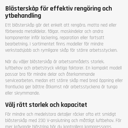
Vikt (kg)
213
Blästerskåp för effektiv rengöring och
Garanti
1 år
ytbehandling
Ett blästerskåp gör det enkelt att rengöra, matta ned eller
förbereda metalldelar, fälgar, maskindelar och andra
komponenter inför lackering, reparation eller fortsatt
bearbetning. I sortimentet finns modeller för mindre
verkstadsjobb och rymligare skåp för större arbetsstycken.
När du väljer blästerskåp är arbetsområdets storlek,
luftbehov och arbetstryck viktiga faktorer. En kompakt modell
passar bra för mindre delar och återkommande
servicearbeten, medan ett större skåp med bred öppning eller
frontlucka ger bättre åtkomst när arbetsstyckena är tunga
eller skrymmande.
Välj rätt storlek och kapacitet
För mindre och medelstora detaljer räcker ofta ett smidigt
blästerskåp med 230 V-anslutning och måttligt luftbehov. För
mer krävande blästring bör du kontrollera kompressorns