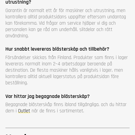
utrustning?
Garantin är normalt ett år för maskiner och utrustning, men
kontrollera alltid produktsidans uppgifter eftersom undantag
kan förekomma. Vid frågor om service hjälper vi dig och
personalen kan ge råd om underhåll, slitdelar och rätt
användning.
Hur snabbt levereras blästerskåp och tillbehör?
Försändelser skickas från Finland. Produkter som finns i lager
levereras normalt inom 2–4 arbetsdagar beroende på
destination. De flesta maskiner hålls vanligtvis i lager, men
kontrollera alltid aktuell lagerstatus på produktsidan före
beställning.
Var hittar jag begagnade blästerskåp?
Begagnade blästerskåp finns ibland tillgängliga, och du hittar
dem i
Outlet
när de finns i sortimentet.