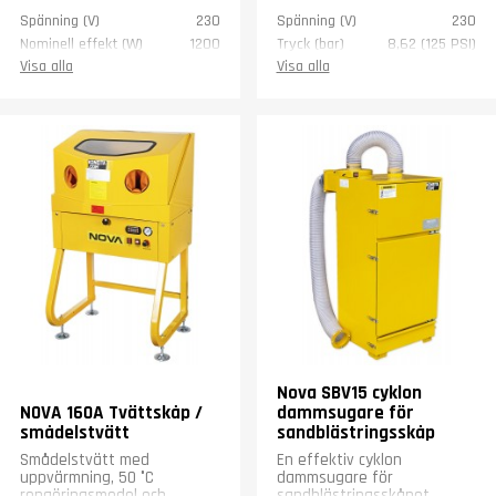
Spänning (V)
230
Spänning (V)
230
Nominell effekt (W)
1200
Tryck (bar)
8,62 (125 PSI)
Sug effekt (m3/min)
1.88
Luft behov (l/min)
300 - 600
Visa alla
Visa alla
Dust filteration
1200g / 60 min
Bredd (mm)
860
Impeller (mm)
142
Längd (mm)
550
Insug (mm)
52
Höjd (mm)
1390
Bredd (mm)
270
Vikt (kg)
48
Längd (mm)
280
Garanti
1 år
Höjd (mm)
730
Vikt (kg)
9
Garanti
1 år
Nova SBV15 cyklon
NOVA 160A Tvättskåp /
dammsugare för
smådelstvätt
sandblästringsskåp
Smådelstvätt med
En effektiv cyklon
uppvärmning, 50 °C
dammsugare för
rengöringsmedel och
sandblästringsskåpet.