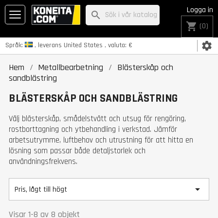
Logga in
search
shopping_cart
(0)
settings
Språk:
, leverans
United States
, valuta:
€
Hem
Metallbearbetning
Blästerskåp och
sandblästring
BLÄSTERSKÅP OCH SANDBLÄSTRING
Välj blästerskåp, smådelstvätt och utsug för rengöring,
rostborttagning och ytbehandling i verkstad. Jämför
arbetsutrymme, luftbehov och utrustning för att hitta en
lösning som passar både detaljstorlek och
användningsfrekvens.

Pris, lågt till högt
Visar 1-8 av 8 objekt