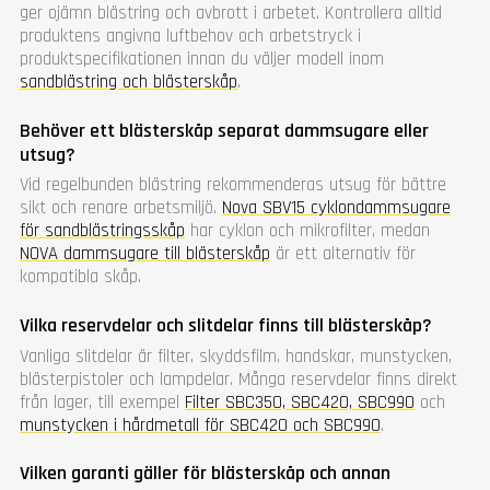
ger ojämn blästring och avbrott i arbetet. Kontrollera alltid
produktens angivna luftbehov och arbetstryck i
produktspecifikationen innan du väljer modell inom
sandblästring och blästerskåp
.
Behöver ett blästerskåp separat dammsugare eller
utsug?
Vid regelbunden blästring rekommenderas utsug för bättre
sikt och renare arbetsmiljö.
Nova SBV15 cyklondammsugare
för sandblästringsskåp
har cyklon och mikrofilter, medan
NOVA dammsugare till blästerskåp
är ett alternativ för
kompatibla skåp.
Vilka reservdelar och slitdelar finns till blästerskåp?
Vanliga slitdelar är filter, skyddsfilm, handskar, munstycken,
blästerpistoler och lampdelar. Många reservdelar finns direkt
från lager, till exempel
Filter SBC350, SBC420, SBC990
och
munstycken i hårdmetall för SBC420 och SBC990
.
Vilken garanti gäller för blästerskåp och annan