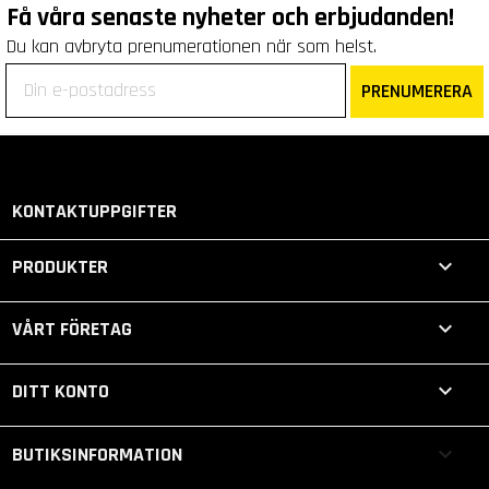
Få våra senaste nyheter och erbjudanden!
Du kan avbryta prenumerationen när som helst.
PRENUMERERA
KONTAKTUPPGIFTER

PRODUKTER

VÅRT FÖRETAG

DITT KONTO
keyboard_arrow_down
BUTIKSINFORMATION