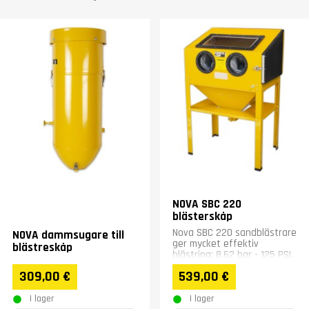
NOVA SBC 220
blästerskåp
Nova SBC 220 sandblästrare
NOVA dammsugare till
ger mycket effektiv
blästreskåp
blästring: 8.62 bar - 125 PSI.
Storlek: 860 x 550 x 1390
309,00 €
539,00 €
mm. Lätt och säker att...
I lager
I lager