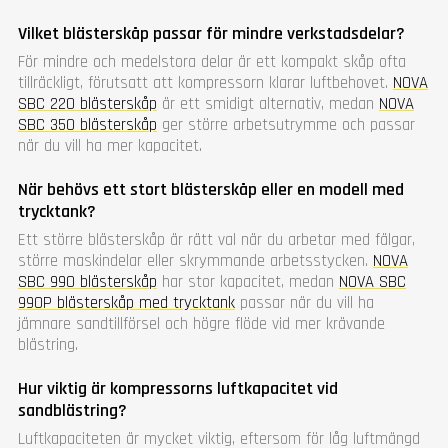
Vilket blästerskåp passar för mindre verkstadsdelar?
För mindre och medelstora delar är ett kompakt skåp ofta
tillräckligt, förutsatt att kompressorn klarar luftbehovet.
NOVA
SBC 220 blästerskåp
är ett smidigt alternativ, medan
NOVA
SBC 350 blästerskåp
ger större arbetsutrymme och passar
när du vill ha mer kapacitet.
När behövs ett stort blästerskåp eller en modell med
trycktank?
Ett större blästerskåp är rätt val när du arbetar med fälgar,
större maskindelar eller skrymmande arbetsstycken.
NOVA
SBC 990 blästerskåp
har stor kapacitet, medan
NOVA SBC
990P blästerskåp med trycktank
passar när du vill ha
jämnare sandtillförsel och högre flöde vid mer krävande
blästring.
Hur viktig är kompressorns luftkapacitet vid
sandblästring?
Luftkapaciteten är mycket viktig, eftersom för låg luftmängd