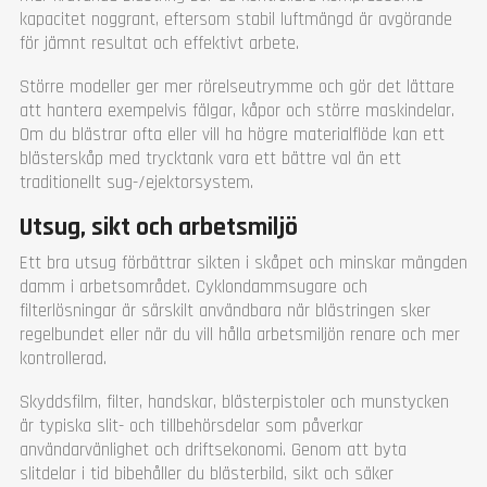
kapacitet noggrant, eftersom stabil luftmängd är avgörande
för jämnt resultat och effektivt arbete.
Större modeller ger mer rörelseutrymme och gör det lättare
att hantera exempelvis fälgar, kåpor och större maskindelar.
Om du blästrar ofta eller vill ha högre materialflöde kan ett
blästerskåp med trycktank vara ett bättre val än ett
traditionellt sug-/ejektorsystem.
Utsug, sikt och arbetsmiljö
Ett bra utsug förbättrar sikten i skåpet och minskar mängden
damm i arbetsområdet. Cyklondammsugare och
filterlösningar är särskilt användbara när blästringen sker
regelbundet eller när du vill hålla arbetsmiljön renare och mer
kontrollerad.
Skyddsfilm, filter, handskar, blästerpistoler och munstycken
är typiska slit- och tillbehörsdelar som påverkar
användarvänlighet och driftsekonomi. Genom att byta
slitdelar i tid bibehåller du blästerbild, sikt och säker