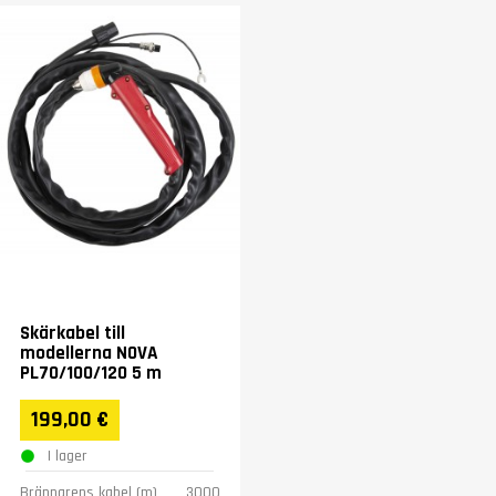
Skärkabel till
modellerna NOVA
PL70/100/120 5 m
199,00 €
I lager
Brännarens kabel (m)
3000