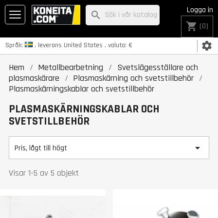
Logga in
search
shopping_cart
(0)
settings
Språk:
, leverans
United States
, valuta:
€
Hem
Metallbearbetning
Svetslägesställare och
plasmaskärare
Plasmaskärning och svetstillbehör
Plasmaskärningskablar och svetstillbehör
PLASMASKÄRNINGSKABLAR OCH
SVETSTILLBEHÖR

Pris, lågt till högt
Visar 1-5 av 5 objekt