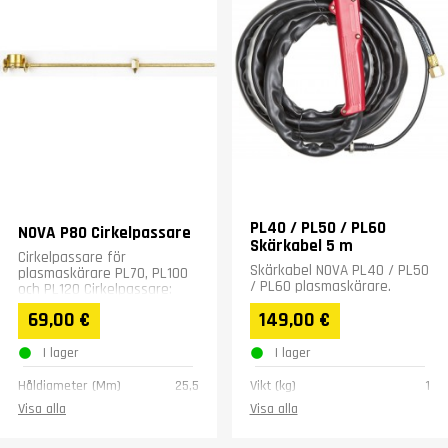
PL40 / PL50 / PL60
NOVA P80 Cirkelpassare
Skärkabel 5 m
Cirkelpassare för
Skärkabel NOVA PL40 / PL50
plasmaskärare PL70, PL100
/ PL60 plasmaskärare.
och PL120 Cirkelpassare:
Längd 445 mm, max cirkel
69,00 €
149,00 €
890 mm
I lager
I lager
Håldiameter (Mm)
25,5
Vikt (kg)
1
Visa alla
Visa alla