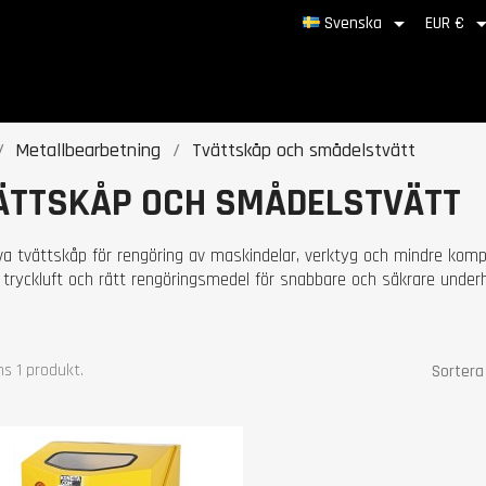

Svenska
EUR €
Metallbearbetning
Tvättskåp och smådelstvätt
ÄTTSKÅP OCH SMÅDELSTVÄTT
iva tvättskåp för rengöring av maskindelar, verktyg och mindre kom
 tryckluft och rätt rengöringsmedel för snabbare och säkrare underhå
ns 1 produkt.
Sortera