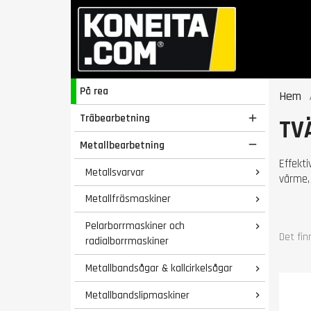
På rea
Hem
Träbearbetning

TV
Metallbearbetning

Effekt
Metallsvarvar

värme,
Metallfräsmaskiner

Pelarborrmaskiner och

Det fin
radialborrmaskiner
Metallbandsågar & kallcirkelsågar

Metallbandslipmaskiner
