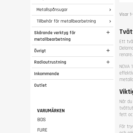
Luft
Metallspånsugar

Arbe
Visar 1
736 
Tillbehör för metallbearbetning

Vikt 
Tvät
Gara
Skärande verktyg för

metallbearbetning
Ett tv
Delarna
Övrigt

renare.
Radioutrustning

NOVA 1
effekti
Inkommande
metalld
Outlet
Vikt
När du
tvättu
VARUMÄRKEN
fett o
BDS
För try
FURE
och re