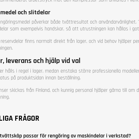
medel och slitdelar
engöringsmedel påverkar både tvättresultat och användarvänlighet. T
delar som exempelvis handskar, så att utrustningen kan hållas i gott
eservdelar finns normalt direkt från lager, och vid behov hjälper person
ningen.
r, leverans och hjälp vid val
r hålls i regel i lager, medan enstaka större professionella modeller
tatus på produktsidan innan beställning.
ser skickas från Finland, och kunnig personal hjälper gärna till om d
ning.
LIGA FRÅGOR
 tvättskåp passar för rengöring av maskindelar i verkstad?