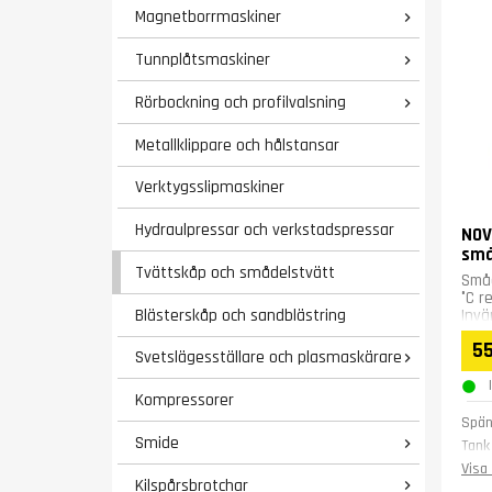
Magnetborrmaskiner

Tunnplåtsmaskiner

Rörbockning och profilvalsning

Metallklippare och hålstansar
Verktygsslipmaskiner
Hydraulpressar och verkstadspressar
NOV
små
Tvättskåp och smådelstvätt
Små
°C r
Blästerskåp och sandblästring
Invä
väts
55
Svetslägesställare och plasmaskärare

Kompressorer
Spän
Smide

Tank
Tvätt
Visa 
Kilspårsbrotchar

Tryck