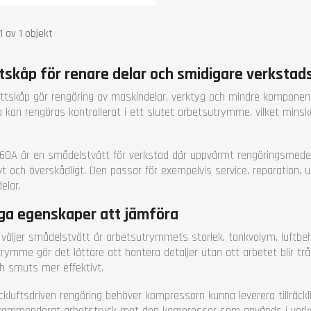
 behov (l/min)
140
tsområdets storlek (mm)
-1 av 1 objekt
x 558 x 452
(kg)
46
tskåp för renare delar och smidigare verkstad
nti
1 år
ättskåp gör rengöring av maskindelar, verktyg och mindre komponent
 kan rengöras kontrollerat i ett slutet arbetsutrymme, vilket minska
60A är en smådelstvätt för verkstad där uppvärmt rengöringsmedel, 
vt och överskådligt. Den passar för exempelvis service, reparation, u
elar.
iga egenskaper att jämföra
 väljer smådelstvätt är arbetsutrymmets storlek, tankvolym, luftbeh
trymme gör det lättare att hantera detaljer utan att arbetet blir tr
ch smuts mer effektivt.
ckluftsdriven rengöring behöver kompressorn kunna leverera tillräckl
kommenderat arbetstryck mot den kompressor som används i verk