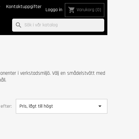

Kontaktuppgifter
shopping_cart
Logga in
Varukorg
(0)
search
ponenter i verkstadsmiljö. Välj en smådelstvätt med
ll.

 efter:
Pris, lågt till högt