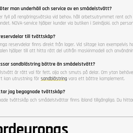
öter man underhåll och service av en smådelstvätt?
ler fyll på rengöringsvätska vid behov, håll arbetsutrymmet rent oc
ndet. NOVA-service hjälper kunder via butiken i Seinäjoki, och perso
reservdelar till tvättskåp?
nga reservdelar finns direkt från lager. Vid slitage kan exempelvis 
len hjälper till att hitta rätt del utifrån maskinmodell och användni
ssar sandblästring bättre än smådelstvätt?
stvätt är rätt val för fett, olja och smuts på delar. Om ytan behöve
rt kan utrustning för
sandblästring
vara ett bättre komplement.
ttar jag begagnade tvättskåp?
ade tvättskåp och smådelstvättar finns ibland tillgängliga. Du hitt
ordeuropas