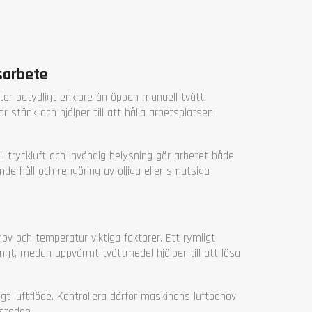
sarbete
er betydligt enklare än öppen manuell tvätt.
r stänk och hjälper till att hålla arbetsplatsen
tryckluft och invändig belysning gör arbetet både
nderhåll och rengöring av oljiga eller smutsiga
ov och temperatur viktiga faktorer. Ett rymligt
ångt, medan uppvärmt tvättmedel hjälper till att lösa
igt luftflöde. Kontrollera därför maskinens luftbehov
staden.