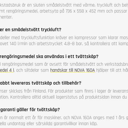
rkstadsbruk är en sluten smådelstvätt med värme, tryckluft och bely
mt rengöringsmedel, arbetsyta på 736 x 558 x 452 mm och passar 
enter.
er en smådelstvätt tryckluft?
deller med tryckluftsfunktion kräver en kompressor som klarar mas
hovet 140 l/min och arbetstrycket 4,8–8 bar, så kontrollera att ko
 rengöringsmedel ska användas i ett tvättskåp?
 rengöringsmedel som är avsett för smådelstvätt och verkstadsbruk
edel 4 l
, och slitdelar som
handskar till NOVA 160A
hjälper till att 
abbt levereras tvättskåp och tillbehör?
nser skickas från Finland. För produkter som finns i lager är lever
tion. Kontrollera alltid aktuell lagerstatus på produktsidan innan du 
 garanti gäller för tvättskåp?
in är normalt ett år för maskiner, och NOVA 160A anges med 1 års gar
lla undantag eller särskilda garantivillkor innan köp.