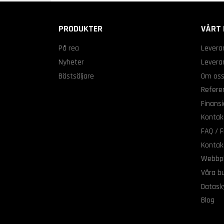
PRODUKTER
VÅRT 
På rea
Levera
Nyheter
Leveran
Bästsäljare
Om os
Refere
Finansi
Kontak
FAQ / F
Kontak
Webbpl
Våra bu
Datask
Blog