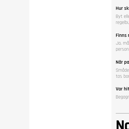
Hur sk
Byt el
regelbu
Finns 
Ja, må
persona
När pa
Smådel
tas bo
Var hi
Begagn
N