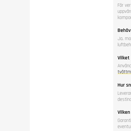
För ve
uppvär
kompon
Behöv
Ja, mo
luftbe
Vilket
Använd
tvättm
Hur sn
Levera
destina
Vilken
Garant
eventue