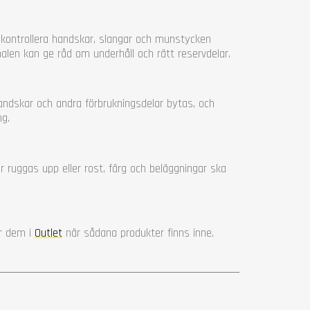
h kontrollera handskar, slangar och munstycken
nalen kan ge råd om underhåll och rätt reservdelar.
handskar och andra förbrukningsdelar bytas, och
ng.
r ruggas upp eller rost, färg och beläggningar ska
ar dem i
Outlet
när sådana produkter finns inne.