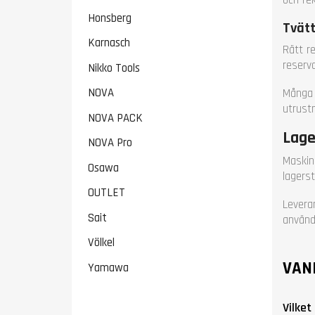
Honsberg
Tvätt
Karnasch
Rätt r
reserv
Nikko Tools
NOVA
Många r
utrust
NOVA PACK
Lage
NOVA Pro
Maskine
Osawa
lagers
OUTLET
Leveran
Sait
använd
Völkel
VAN
Yamawa
Vilket