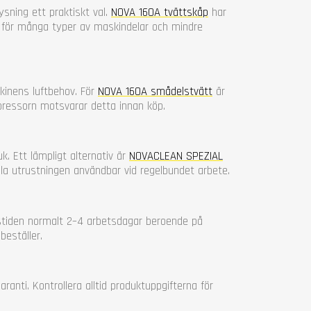
sning ett praktiskt val.
NOVA 160A tvättskåp
har
för många typer av maskindelar och mindre
kinens luftbehov. För
NOVA 160A smådelstvätt
är
mpressorn motsvarar detta innan köp.
. Ett lämpligt alternativ är
NOVACLEAN SPEZIAL
hålla utrustningen användbar vid regelbundet arbete.
anstiden normalt 2–4 arbetsdagar beroende på
beställer.
anti. Kontrollera alltid produktuppgifterna för