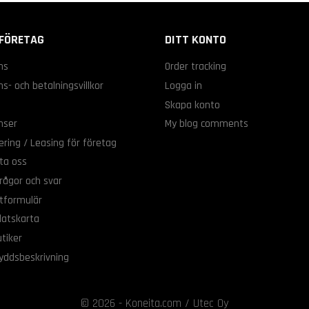
FÖRETAG
DITT KONTO
ns
Order tracking
s- och betalningsvillkor
Logga in
s
Skapa konto
nser
My blog comments
ering / Leasing för företag
ta oss
rågor och svar
tformulär
atskarta
tiker
yddsbeskrivning
© 2026 - Koneita.com / Utec Oy