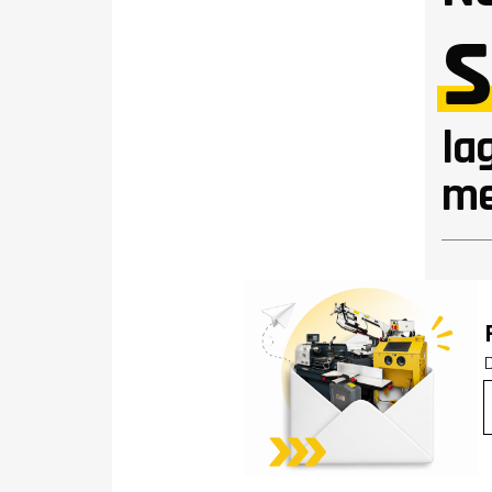
s
la
me