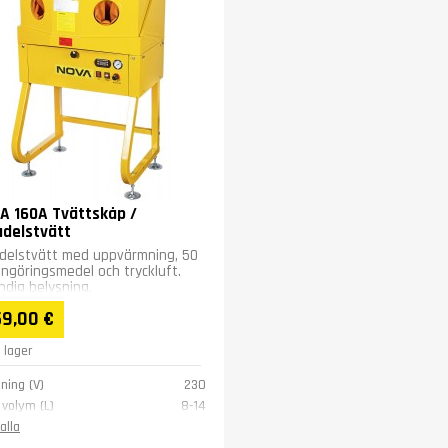
A 160A Tvättskåp /
delstvätt
delstvätt med uppvärmning, 50
engöringsmedel och tryckluft.
ndig belysning,
kenivåövervakning och...
9,00 €
I lager
ning (V)
230
 volym (L)
8-14
 återcirkulation (l/min)
0,8 (l/min)
alla
 (bar)
4,8 - 8