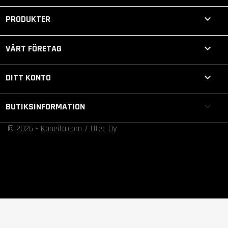

PRODUKTER

VÅRT FÖRETAG

DITT KONTO
keyboard_arrow_down
BUTIKSINFORMATION
© 2026 - Koneita.com / Utec Oy