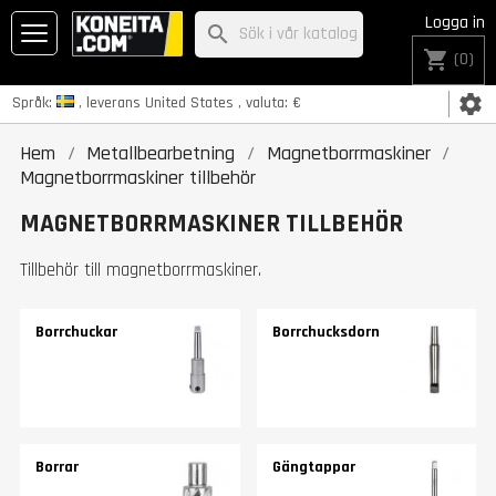
Logga in
search
shopping_cart
(0)
settings
Språk:
, leverans
United States
, valuta:
€
Hem
Metallbearbetning
Magnetborrmaskiner
Magnetborrmaskiner tillbehör
MAGNETBORRMASKINER TILLBEHÖR
Tillbehör till magnetborrmaskiner.
Borrchuckar
Borrchucksdorn
Borrar
Gängtappar