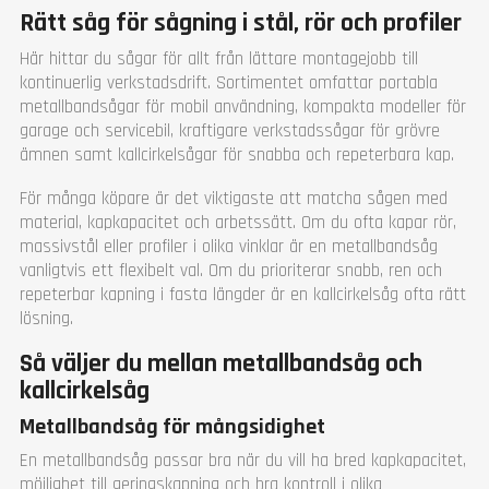
mm
Rätt såg för sågning i stål, rör och profiler
Längd (mm)
1070
Max sågning runt (mm)
Höjd (mm)
2000
Här hittar du sågar för allt från lättare montagejobb till
90° 330 mm, 60° (höger) 205
Vikt (kg)
310
mm, 45° (vänster & höger) 305
kontinuerlig verkstadsdrift. Sortimentet omfattar portabla
Garanti
1 år
mm
metallbandsågar för mobil användning, kompakta modeller för
Vikt (kg)
900
garage och servicebil, kraftigare verkstadssågar för grövre
Garanti
1 år
ämnen samt kallcirkelsågar för snabba och repeterbara kap.
För många köpare är det viktigaste att matcha sågen med
material, kapkapacitet och arbetssätt. Om du ofta kapar rör,
massivstål eller profiler i olika vinklar är en metallbandsåg
vanligtvis ett flexibelt val. Om du prioriterar snabb, ren och
repeterbar kapning i fasta längder är en kallcirkelsåg ofta rätt
lösning.
Så väljer du mellan metallbandsåg och
kallcirkelsåg
Metallbandsåg för mångsidighet
En metallbandsåg passar bra när du vill ha bred kapkapacitet,
möjlighet till geringskapning och bra kontroll i olika