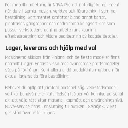
För metallbearbetning är NOVA Pro ett naturligt komplement
när du vill samla maskin, verktyg och förbrukning i samma
beställning. Sortimentet omfattar bland annat borrar,
pinnfräsar, gängtappar och andra förbrukningsartiklar som
passar verkstadens dagliga arbete runt kapning,
efterbearbetning och vidare bearbetning av kapade detaljer.
Lager, leverans och hjälp med val
Maskinerna skickas från Finland, och de flesta modeller finns
normalt i lager. Endast vissa mer avancerade proffsmodeller
säljs på förfrågan. Kontrollera alltid produktinformationen för
aktuell lagersaldo före beställning.
Behöver du hjälp att jämföra portabel såg, verkstadsmodell,
vertikal bandsåg eller kallcirkelsåg hjälper vår kunniga personal
dig att välja rätt efter material, kapmått och användningsnivå.
NOVA-service finns i anslutning till butiken i Seinäjoki, vilket
ger stöd även efter köpet.