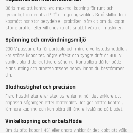
Börja med att kontrollera maximal kapning för runt och
fyrkantigt material vid 90° och geringsvinklar. Små skillnader i
kapmått har stor betydelse i praktiken, särskilt om du kapar
större profiler eller vill undvika att snabbt växa ur maskinen.
Spänning och användningsmiljö
230 V passar ofta för portabla och mindre verkstadsmodeller.
För större kapacitet, högre effekt och tyngre drift är 400 V
vanligt bland de kraftigare sågarna. Kontrollera därför både
elanslutning och arbetsplatsens behov innan du bestämmer
dig.
Bladhastighet och precision
Flera hastigheter eller steglös reglering gör det enklare att
anpassa sågningen efter materialet. Det ger bättre kontroll,
jämnare kapning och kan bidra till längre livslängd på bladet.
Vinkelkapning och arbetsflöde
Om du ofta kapar i 45° eller andra vinklar är det klokt att välja