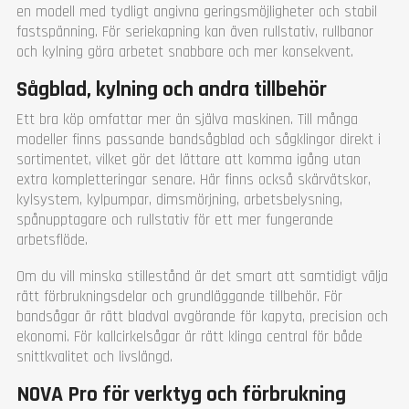
en modell med tydligt angivna geringsmöjligheter och stabil
fastspänning. För seriekapning kan även rullstativ, rullbanor
och kylning göra arbetet snabbare och mer konsekvent.
Sågblad, kylning och andra tillbehör
Ett bra köp omfattar mer än själva maskinen. Till många
modeller finns passande bandsågblad och sågklingor direkt i
sortimentet, vilket gör det lättare att komma igång utan
extra kompletteringar senare. Här finns också skärvätskor,
kylsystem, kylpumpar, dimsmörjning, arbetsbelysning,
spånupptagare och rullstativ för ett mer fungerande
arbetsflöde.
Om du vill minska stillestånd är det smart att samtidigt välja
rätt förbrukningsdelar och grundläggande tillbehör. För
bandsågar är rätt bladval avgörande för kapyta, precision och
ekonomi. För kallcirkelsågar är rätt klinga central för både
snittkvalitet och livslängd.
NOVA Pro för verktyg och förbrukning