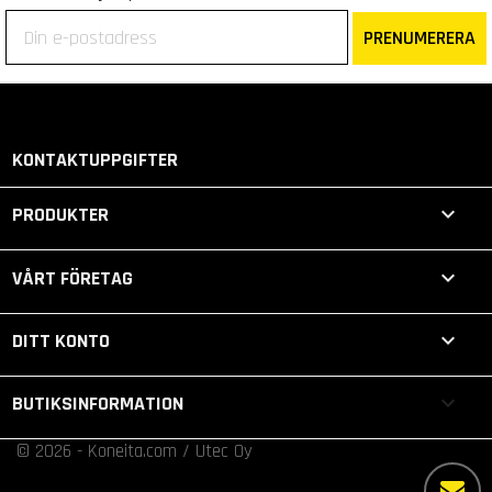
PRENUMERERA
KONTAKTUPPGIFTER

PRODUKTER

VÅRT FÖRETAG

DITT KONTO
keyboard_arrow_down
BUTIKSINFORMATION
© 2026 - Koneita.com / Utec Oy