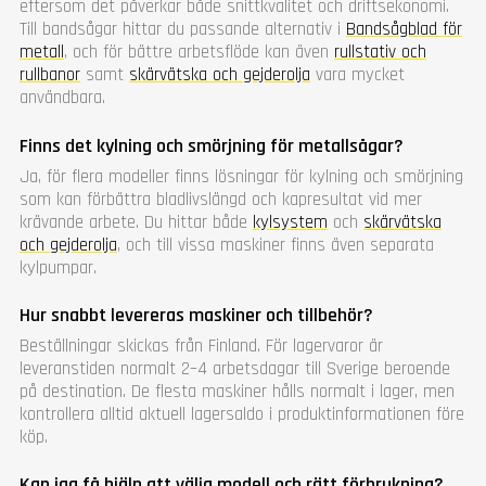
eftersom det påverkar både snittkvalitet och driftsekonomi.
Till bandsågar hittar du passande alternativ i
Bandsågblad för
metall
, och för bättre arbetsflöde kan även
rullstativ och
rullbanor
samt
skärvätska och gejderolja
vara mycket
användbara.
Finns det kylning och smörjning för metallsågar?
Ja, för flera modeller finns lösningar för kylning och smörjning
som kan förbättra bladlivslängd och kapresultat vid mer
krävande arbete. Du hittar både
kylsystem
och
skärvätska
och gejderolja
, och till vissa maskiner finns även separata
kylpumpar.
Hur snabbt levereras maskiner och tillbehör?
Beställningar skickas från Finland. För lagervaror är
leveranstiden normalt 2–4 arbetsdagar till Sverige beroende
på destination. De flesta maskiner hålls normalt i lager, men
kontrollera alltid aktuell lagersaldo i produktinformationen före
köp.
Kan jag få hjälp att välja modell och rätt förbrukning?