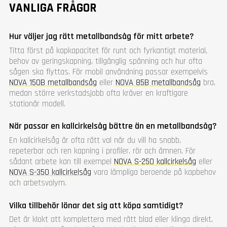
VANLIGA FRÅGOR
Hur väljer jag rätt metallbandsåg för mitt arbete?
Titta först på kapkapacitet för runt och fyrkantigt material,
behov av geringskapning, tillgänglig spänning och hur ofta
sågen ska flyttas. För mobil användning passar exempelvis
NOVA 150B metallbandsåg
eller
NOVA 85B metallbandsåg
bra,
medan större verkstadsjobb ofta kräver en kraftigare
stationär modell.
När passar en kallcirkelsåg bättre än en metallbandsåg?
En kallcirkelsåg är ofta rätt val när du vill ha snabb,
repeterbar och ren kapning i profiler, rör och ämnen. För
sådant arbete kan till exempel
NOVA S-250 kallcirkelsåg
eller
NOVA S-350 kallcirkelsåg
vara lämpliga beroende på kapbehov
och arbetsvolym.
Vilka tillbehör lönar det sig att köpa samtidigt?
Det är klokt att komplettera med rätt blad eller klinga direkt,