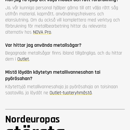
Ja, vår kunniga personal hjälper gärna till att välja rätt såg
utifrån material, kapmått, användningsfrekvens och
elanslutning. Om du också vill komplettera med verktyg och
förbrukning för metallbearbetning hittar du relevanta
alternativ hos
NOVA Pro
.
Var hittar jag använda metallsågar?
Begagnade metallsågar finns ibland tillgängliga, och du hittar
dem i
Outlet
.
Mistä löydän käytetyn metallivannesahan tai
pyörösahan?
Käytettyjä metallivannesahoja ja pyörösahoja on toisinaan
saatavilla, ja löydät ne
Outlet-tuoteryhmästä
.
Nordeuropas