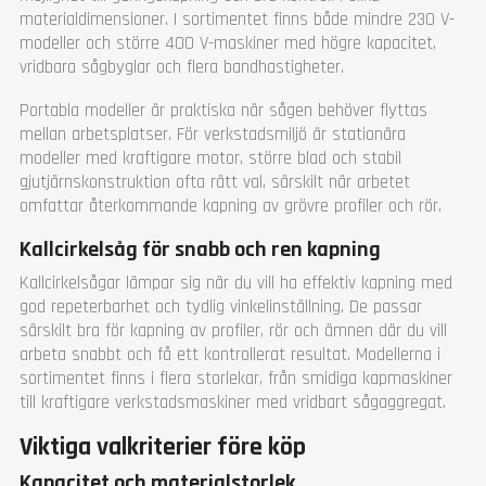
materialdimensioner. I sortimentet finns både mindre 230 V-
modeller och större 400 V-maskiner med högre kapacitet,
vridbara sågbyglar och flera bandhastigheter.
Portabla modeller är praktiska när sågen behöver flyttas
mellan arbetsplatser. För verkstadsmiljö är stationära
modeller med kraftigare motor, större blad och stabil
gjutjärnskonstruktion ofta rätt val, särskilt när arbetet
omfattar återkommande kapning av grövre profiler och rör.
Kallcirkelsåg för snabb och ren kapning
Kallcirkelsågar lämpar sig när du vill ha effektiv kapning med
god repeterbarhet och tydlig vinkelinställning. De passar
särskilt bra för kapning av profiler, rör och ämnen där du vill
arbeta snabbt och få ett kontrollerat resultat. Modellerna i
sortimentet finns i flera storlekar, från smidiga kapmaskiner
till kraftigare verkstadsmaskiner med vridbart sågaggregat.
Viktiga valkriterier före köp
Kapacitet och materialstorlek