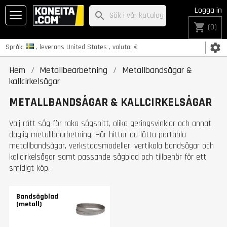
Logga in
search
shopping_cart
(0)
settings
Språk:
, leverans
United States
, valuta:
€
Hem
Metallbearbetning
Metallbandsågar &
kallcirkelsågar
METALLBANDSÅGAR & KALLCIRKELSÅGAR
Välj rätt såg för raka sågsnitt,
olika geringsvinklar
och annat
daglig metallbearbetning. Här hittar du lätta portabla
metallbandsågar, verkstadsmodeller, vertikala bandsågar och
kallcirkelsågar samt passande sågblad och tillbehör för ett
smidigt köp.
Bandsågblad
(metall)