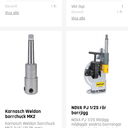
Garanti
1 år
Vikt (kg)
1
Garanti
1 år
Visa alla
Visa alla
NOVA PJ 1/2S rör
Karnasch Weldon
borrjigg
borrchuck MK2
NOVA PJ 1/2S Rörjigg
Karnasch Weldon borrchuck
möjliggör exakta borrningar