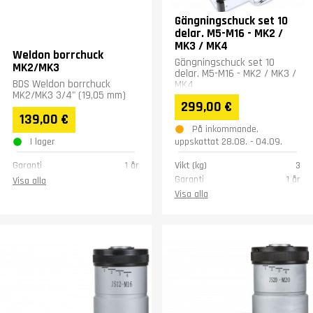
Gängningschuck set 10
delar. M5-M16 - MK2 /
MK3 / MK4
Weldon borrchuck
Gängningschuck set 10
MK2/MK3
delar. M5-M16 - MK2 / MK3 /
BDS Weldon borrchuck
MK4
MK2/MK3 3/4" (19,05 mm)
299,00 €
139,00 €
På inkommande,
I lager
uppskattat 28.08. - 04.09.
Garanti
1 år
Vikt (kg)
3
Garanti
1 år
Visa alla
Visa alla