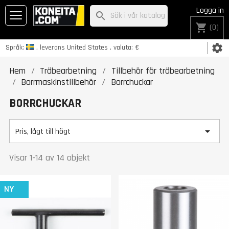
Logga in
search
shopping_cart
(0)
settings
Språk:
, leverans
United States
, valuta:
€
Hem
Träbearbetning
Tillbehör för träbearbetning
Borrmaskinstillbehör
Borrchuckar
BORRCHUCKAR

Pris, lågt till högt
Visar 1-14 av 14 objekt
NY