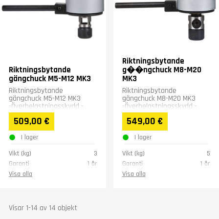
Riktningsbytande
Riktningsbytande
g��ngchuck M8-M20
gängchuck M5-M12 MK3
MK3
Riktningsbytande
Riktningsbytande
gängchuck M5-M12 MK3
gängchuck M8-M20 MK3
-Överbelastningsskydd -
-Överbelastningsskydd -
Moment justering -
Moment justering -
509,00 €
549,00 €
Automatiskt riktningsbyte
Automatiskt riktningsbyte
I lager
I lager
Vikt (kg)
3
Vikt (kg)
5
Garanti
1 år
Garanti
1 år
Visa alla
Visa alla
Visar 1-14 av 14 objekt