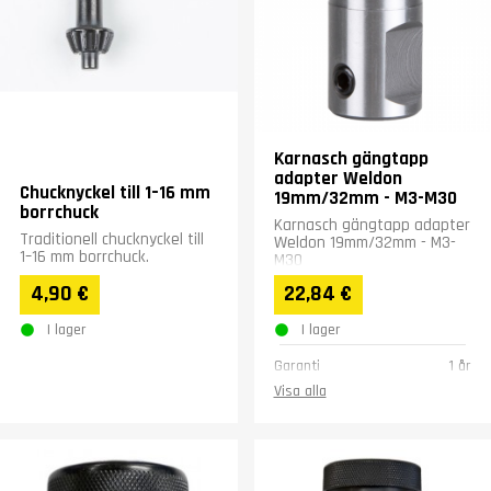
Karnasch gängtapp
adapter Weldon
Chucknyckel till 1–16 mm
19mm/32mm - M3-M30
borrchuck
Karnasch gängtapp adapter
Traditionell chucknyckel till
Weldon 19mm/32mm - M3-
1–16 mm borrchuck.
M30
4,90 €
22,84 €
I lager
I lager
Garanti
1 år
Visa alla