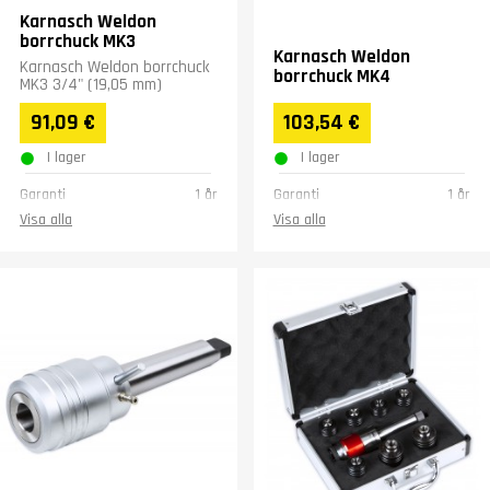
Karnasch Weldon
borrchuck MK3
Karnasch Weldon
Karnasch Weldon borrchuck
borrchuck MK4
MK3 3/4" (19,05 mm)
91,09 €
103,54 €
I lager
I lager
Garanti
1 år
Garanti
1 år
Visa alla
Visa alla