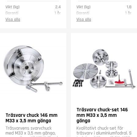
Vikt (kg)
2,4
Vikt (kg)
1,8
Garanti
1 år
Garanti
1 år
Visa alla
Visa alla
Träsvarv chuck-set 146
Träsvarv chuck 146 mm
mm M33 x 3,5 mm
M33 x 3,5 mm gänga
gänga
Träsvarvens svarvchuck
Kvalitativt chuck-set för
med M33 x 3,5 mm gänga,
träsvarv i aluminiumfodral. S