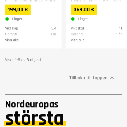
passar även till NOVA 15 och
torlek ø 146 mm (5,5"). M33
MCF-1000 träsvarv.
x 3,5 mm gänga....
199,00 €
369,00 €
I lager
I lager
Vikt (kg)
5,4
Vikt (kg)
11
Garanti
1 år
Garanti
1 år
Visa alla
Visa alla
Visar 1-8 av 8 objekt
Tillbaka till toppen

Nordeuropas
största