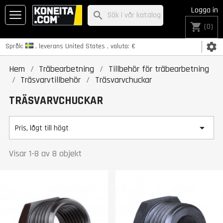
Logga in
search
shopping_cart
(0)
settings
Språk:
, leverans
United States
, valuta:
€
Hem
Träbearbetning
Tillbehör för träbearbetning
Träsvarvtillbehör
Träsvarvchuckar
TRÄSVARVCHUCKAR

Pris, lågt till högt
Visar 1-8 av 8 objekt