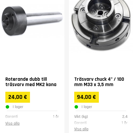
Roterande dubb till
Träsvarv chuck 4" / 100
träsvarv med MK2 kona
mm M33 x 3,5 mm
24,00 €
94,00 €
I lager
I lager
Garanti
1 år
Vikt (kg)
2,4
Garanti
1 år
Visa alla
Visa alla