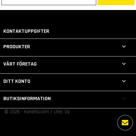
KONTAKTUPPGIFTER

PRODUKTER

VÅRT FÖRETAG

DITT KONTO
keyboard_arrow_down
BUTIKSINFORMATION
© 2026 - Koneita.com / Utec Oy