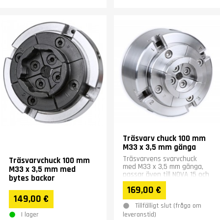
Träsvarv chuck 100 mm
M33 x 3,5 mm gänga
Träsvarvens svarvchuck
Träsvarvchuck 100 mm
med M33 x 3,5 mm gänga,
M33 x 3,5 mm med
passar även till NOVA 15 och
bytes backor
MCF-1000 träsvarv.
169,00 €
149,00 €
Tillfälligt slut (fråga om
I lager
leveranstid)