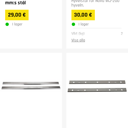
Hyvelstål för Nova WJ-200
mm:s stål
hyveln.
29,00 €
30,00 €
I lager
I lager
Vikt (kg)
2
Visa alla