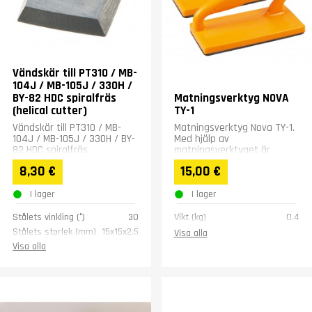
Vändskär till PT310 / MB-
104J / MB-105J / 330H /
BY-82 HDC spiralfräs
Matningsverktyg NOVA
(helical cutter)
TY-1
Vändskär till PT310 / MB-
Matningsverktyg Nova TY-1.
104J / MB-105J / 330H / BY-
Med hjälp av
82 HDC spiralfräs
matningsverktyget är
hyvlingen enkel och säker. I
8,30 €
15,00 €
botten en mjuk fästyta av
plast.
I lager
I lager
Stålets vinkling (°)
30
Vikt (kg)
0.4
Stålets storlek (mm)
15x15x2.5
Visa alla
Visa alla