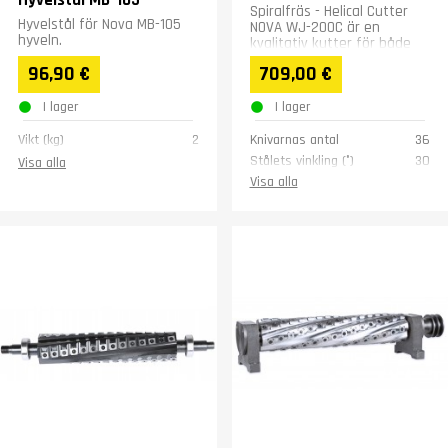
Hyvelstål MB-105
Spiralfräs - Helical Cutter
Hyvelstål för Nova MB-105
NOVA WJ-200C är en
hyveln.
kvalitativ kutter för både
krävande amatörer och
96,90 €
709,00 €
professionella snickare....
I lager
I lager
Vikt (kg)
2
Knivarnas antal
36
Stålets vinkling (°)
30
Visa alla
Stålets storlek (mm)
15x15x2.5
Visa alla
Vikt (kg)
7,3