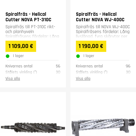
Spiralfräs - Helical
Spiralfräs - Helical
Cutter NOVA PT-310C
Cutter NOVA WJ-400C
Spiralfräs till PT-310C rikt-
Spiralfräs till NOVA WJ-400C
och planhyveln
Spiralfräsens fördelar: Lång
Spiralfräsens fördelar: Lång
livslängd, fyra skärytor per
livslängd, fyra skärytor per
stål. Stålen är svängbara.
1 109,00 €
1 190,00 €
stål. Stålen är...
Bättre...
I lager
I lager
Knivarnas antal
56
Knivarnas antal
96
Stålets vinkling (°)
30
Stålets vinkling (°)
30
Stålets storlek (mm)
15x15x2.5
Stålets storlek (mm)
15x15x2.5
Visa alla
Visa alla
Vikt (kg)
10
Vikt (kg)
21