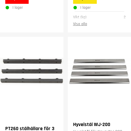
I lager
I lager
Vikt (kg)
2
Visa alla
Hyvelstål WJ-200
PT260 stålhållare för 3