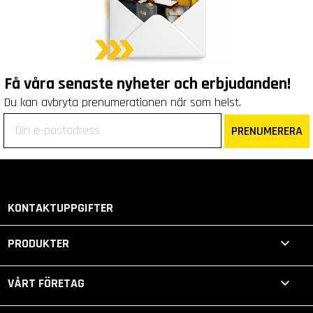
Få våra senaste nyheter och erbjudanden!
Du kan avbryta prenumerationen när som helst.
PRENUMERERA
KONTAKTUPPGIFTER

PRODUKTER

VÅRT FÖRETAG