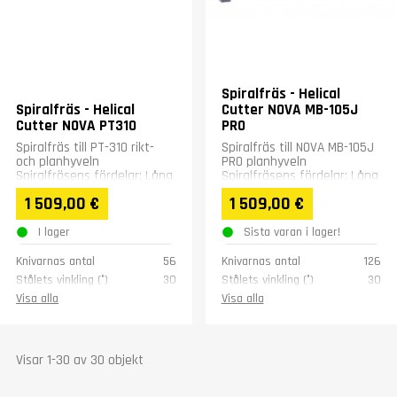
Spiralfräs - Helical
Spiralfräs - Helical
Cutter NOVA MB-105J
Cutter NOVA PT310
PRO
Spiralfräs till PT-310 rikt-
Spiralfräs till NOVA MB-105J
och planhyveln
PRO planhyveln
Spiralfräsens fördelar: Lång
Spiralfräsens fördelar: Lång
livslängd, fyra skärytor per
livslängd, fyra skärytor per
1 509,00 €
1 509,00 €
stål. Stålen är...
stål. Stålen är...
I lager
Sista varan i lager!
Knivarnas antal
56
Knivarnas antal
126
Stålets vinkling (°)
30
Stålets vinkling (°)
30
Stålets storlek (mm)
15x15x2.5
Stålets storlek (mm)
15x15x2.5
Visa alla
Visa alla
Vikt (kg)
10
Vikt (kg)
25
Visar 1-30 av 30 objekt