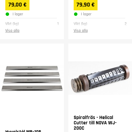
79,00 €
79,90 €
I lager
I lager
Vikt (kg)
1
Vikt (kg)
2
Visa alla
Visa alla
Spiralfräs - Helical
Cutter till NOVA WJ-
200C