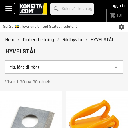
Logga in
search
shopping_cart
(0)
settings
Språk:
, leverans
United States
, valuta:
€
Hem
Träbearbetning
Rikthyvlar
HYVELSTÅL
HYVELSTÅL

Pris, lågt till högt
Visar 1-30 av 30 objekt