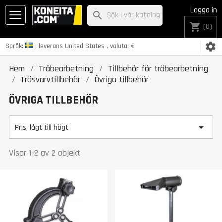
Logga in
search
shopping_cart
(0)
settings
Språk:
, leverans
United States
, valuta:
€
Hem
Träbearbetning
Tillbehör för träbearbetning
Träsvarvtillbehör
Övriga tillbehör
ÖVRIGA TILLBEHÖR

Pris, lågt till högt
Visar 1-2 av 2 objekt