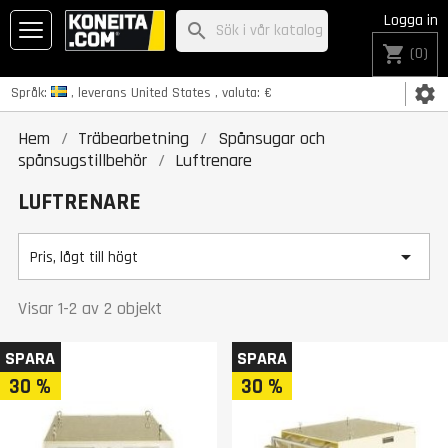
Logga in
search
shopping_cart
(0)
settings
Språk:
, leverans
United States
, valuta:
€
Hem
Träbearbetning
Spånsugar och
spånsugstillbehör
Luftrenare
LUFTRENARE

Pris, lågt till högt
Visar 1-2 av 2 objekt
SPARA
SPARA
30 %
30 %