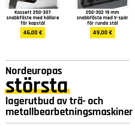
Kassett 250-307
250-302 19 mm
snabbfäste med hållare
snabbfäste med V-spår
för kapstål
för runda stål
46,00 €
49,00 €
Nordeuropas
största
lagerutbud av trä- och
metallbearbetningsmaskiner