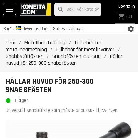
Logga in
search
shopping_cart
(0)
settings
Språk:
, leverans
United States
, valuta:
€
Hem
Metallbearbetning
Tillbehör för
metallbearbetning
Tillbehör för metallsvarvar
Snabbstålfästen
Snabbfästen 250-300
Hållar
huvud för 250-300 snabbfästen
HÅLLAR HUVUD FÖR 250-300
SNABBFÄSTEN
I lager
Universalt snabbfäste som måste anpassas till svarven.