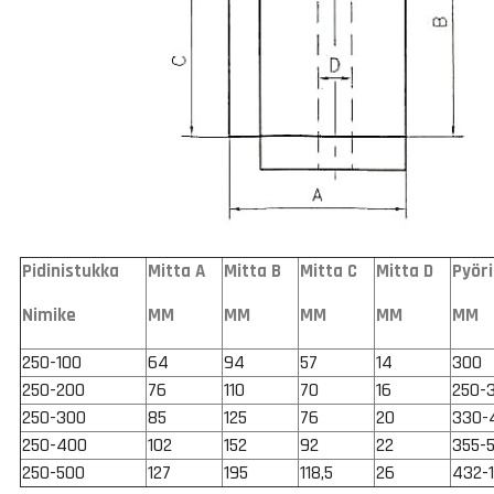
Pidinistukka
Mitta A
Mitta B
Mitta C
Mitta D
Pyöri
Nimike
MM
MM
MM
MM
MM
250-100
64
94
57
14
300
250-200
76
110
70
16
250-
250-300
85
125
76
20
330-
250-400
102
152
92
22
355-
250-500
127
195
118,5
26
432-1