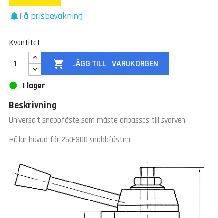
Få prisbevakning
notifications
Kvantitet

LÄGG TILL I VARUKORGEN
I lager
Beskrivning
Universalt snabbfäste som måste anpassas till svarven.
Hållar huvud för 250-300 snabbfästen