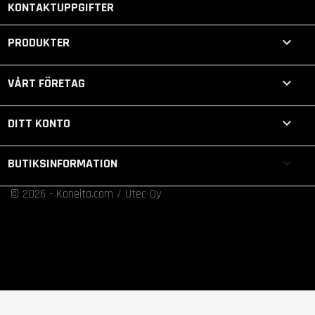
KONTAKTUPPGIFTER

PRODUKTER

VÅRT FÖRETAG

DITT KONTO
keyboard_arrow_down
BUTIKSINFORMATION
© 2026 - Koneita.com / Utec Oy