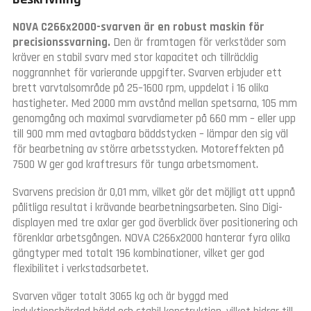
NOVA C266x2000-svarven är en robust maskin för
precisionssvarning.
Den är framtagen för verkstäder som
kräver en stabil svarv med stor kapacitet och tillräcklig
noggrannhet för varierande uppgifter. Svarven erbjuder ett
brett varvtalsområde på 25–1600 rpm, uppdelat i 16 olika
hastigheter. Med 2000 mm avstånd mellan spetsarna, 105 mm
genomgång och maximal svarvdiameter på 660 mm – eller upp
till 900 mm med avtagbara bäddstycken – lämpar den sig väl
för bearbetning av större arbetsstycken. Motoreffekten på
7500 W ger god kraftresurs för tunga arbetsmoment.
Svarvens precision är 0,01 mm, vilket gör det möjligt att uppnå
pålitliga resultat i krävande bearbetningsarbeten. Sino Digi-
displayen med tre axlar ger god överblick över positionering och
förenklar arbetsgången. NOVA C266x2000 hanterar fyra olika
gängtyper med totalt 196 kombinationer, vilket ger god
flexibilitet i verkstadsarbetet.
Svarven väger totalt 3065 kg och är byggd med