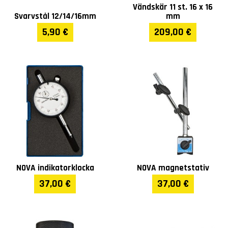
Vändskär 11 st. 16 x 16
Svarvstål 12/14/16mm
mm
Matningshastighet X
0,022 - 0,74 mm/r (25)
5,90 €
209,00 €
(mm/r)
Gäng område (mm)
0,45 - 120 mm (54 pcs)
Gäng område (tum)
7/16 - 80 T.P.I (54)
Gängning (D.P.)
7/8 - 160 (42)
Gängning (Module)
0.25 - 60 MP (46)
NOVA indikatorklocka
NOVA magnetstativ
Bredd (mm)
1230
37,00 €
37,00 €
Längd (mm)
3210
Höjd (mm)
1600