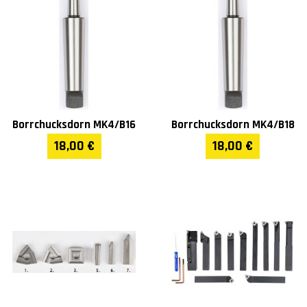
(mm)
Max verktygsskaft
25
tjocklek (mm)
Dubbdockans kona
MK5
Borrchucksdorn MK4/B16
Borrchucksdorn MK4/B18
Dubbdockans rörelse
235
18,00 €
18,00 €
(mm)
Koordinatbord rörelse Y
230
(mm)
Koordinatbord rörelse X
368
(mm)
Matningshastighet Y
0,044 - 1,48 mm/r (25
(mm/r)
pcs)