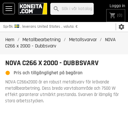
Logga in
search
shopping_cart
(0)
settings
Språk:
, leverans
United States
, valuta:
€
Hem
Metallbearbetning
Metallsvarvar
NOVA
C266 x 2000 - Dubbsvarv
NOVA C266 X 2000 - DUBBSVARV
Pris och tillgänglighet på begäran
NOVA C266x2000 är en robust metallsvarv för krävande
metallbearbetning. Dess breda varvtalsområde och 7500 W
effekt garanterar utmärkt prestanda. Svarven är lämplig för
stora arbetsstycken.