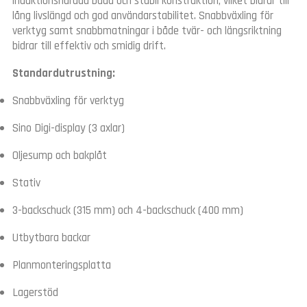
induktionshärdad bädd och stabil konstruktion, vilket bidrar till
lång livslängd och god användarstabilitet. Snabbväxling för
verktyg samt snabbmatningar i både tvär- och längsriktning
bidrar till effektiv och smidig drift.
Standardutrustning:
Snabbväxling för verktyg
Sino Digi-display (3 axlar)
Oljesump och bakplåt
Stativ
3-backschuck (315 mm) och 4-backschuck (400 mm)
Utbytbara backar
Planmonteringsplatta
Lagerstöd