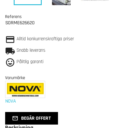
Referens
SORME626620
Alltid konkurrenskraftiga priser
Snabb leverans
Pålitlig garanti
Varumärke
NOVA
BEGÄR OFFERT
mail_outline
Beskrivning