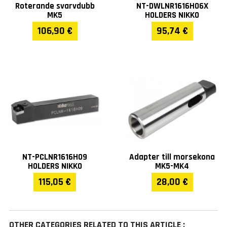
Roterande svarvdubb
NT-DWLNR1616H06X
MK5
HOLDERS NIKKO
106,90 €
95,74 €
NT-PCLNR1616H09
Adapter till morsekona
HOLDERS NIKKO
MK5-MK4
115,05 €
28,00 €
OTHER CATEGORIES RELATED TO THIS ARTICLE :