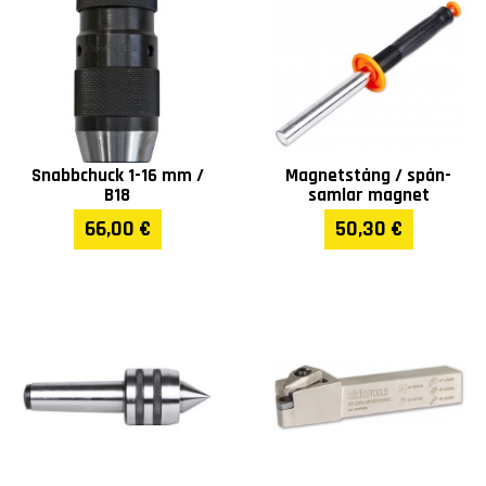
Vikt (kg)
3065
Garanti
1 år
Snabbchuck 1-16 mm /
Magnetstång / spån-
B18
samlar magnet
66,00 €
50,30 €