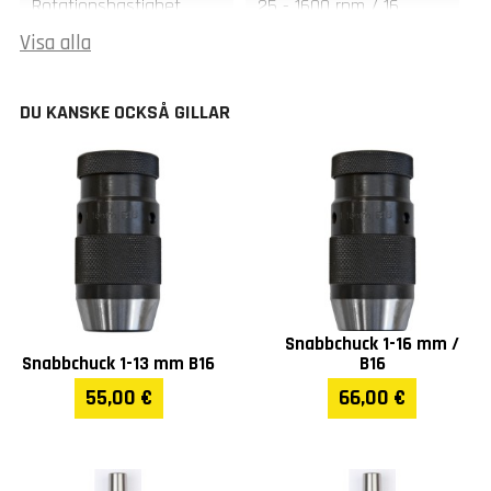
Rotationshastighet
25 - 1600 rpm / 16
(rpm)
hastigheter
Visa alla
Dubbavstånd (mm)
2000
DU KANSKE OCKSÅ GILLAR
Max. diameter för
660
stycket (mm)
Löstagbara gejder
250 mm
bitens storlek (mm)
Max. diameter utan
900
gejder bit (mm)
Snabbchuck 1-16 mm /
Snabbchuck 1-13 mm B16
B16
Max. diameter över
440
55,00 €
66,00 €
gejdrar (mm)
Spindelns genomföring
105