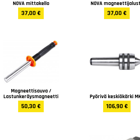
Kierteistys (Module)
0.25 - 6
NOVA mittakello
NOVA magneettijalus
37,00 €
37,00 €
Leveys (mm)
1230
Pituus (mm)
3210
Korkeus (mm)
1600
Paino (kg)
3065
Takuu
1 vuosi
Magneettisauva /
Lastunkeräysmagneetti
Pyörivä keskiökärki M
50,30 €
106,90 €