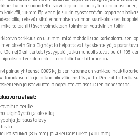
rkkuustyöhön suunniteltu sorvi tarjoaa laajan pyörintänopeusalueen,
 kärkiväli, 105mm läpivienti ja suurin työstettävän kappaleen halkais
hdepaloilla, tekevät siitä erinomaisen valinnan suurikokoisten kappa
 mikä takaa riittävän voimakkaan toiminnan vaativiinkin töihin.
rkisorvin tarkkuus on 0,01 mm, mikä mahdollistaa korkealaatuisen lo
lmen akselin Sino Diginäyttö helpottavat työskentelyä ja paranta
sältää neljä eri kierteistystyyppiä, jotka mahdollistavat peräti 196 ki
nipuolisen työkalun erilaisiin metallintyöstötarpeisiin.
rvi painaa yhteensä 3065 kg ja sen rakenne on vankkaa induktiokarkai
yttömukavuutta ja pitkän aikavälin kestävyyttä. Pikavaihto terille sekä
öskentelyn joustavuutta ja nopeuttavat asetusten hienosäätöä.
akiovarusteet:
kavaihto terille
no Diginäyttö (3 akselia)
jypohja ja taustalevy
lusta
leukaistukka (315 mm) ja 4-leukaistukka (400 mm)