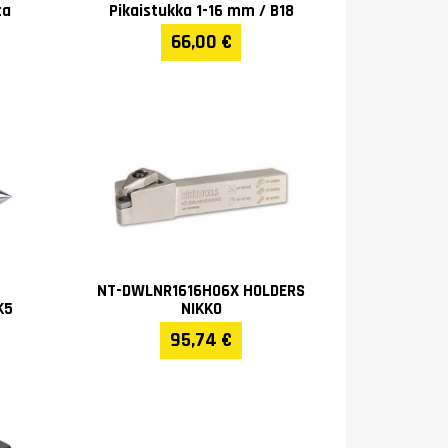
0 MP (46)
ta
Pikaistukka 1-16 mm / B18
66,00 €
NT-DWLNR1616H06X HOLDERS
K5
NIKKO
95,74 €