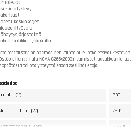
ihtoleuat
sokiinnityslevy
akerituet
inteät keskiökärjet
logeenityövalo
ähdytysjärjestelmä
ökalulaatikko työkaluilla
mä metallisorvi on optimaalinen valinta niille, jotka etsivät kestävä
östöön. Hankkimalla NOVA C266x2000:n varmistat laadukkaan ja luot
topäätöstä tai ota yhteyttä saadaksesi lisätietoja.
sätiedot
Jännite (V)
380
Moottorin teho (W)
7500
Pyörintänopeus (rpm)
25 - 160