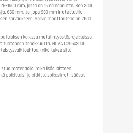
 25–1600 rpm, jossa on 16 eri nopeutta. Sen 2000
ija, 660 mm, tai jopa 900 mm irrotettavilla
leiden sorvaukseen. Sorvin moottoriteho on 7500
pputuloksen kaikissa metallintyöstöprojekteissa.
vat tuotannon tehokkuutta. NOVA C266x2000
erteistysvaihtoehtoa, mikä tekee siitä
stua materiaalia, mikä lisää laitteen
 poikittais- ja pitkittäispikasiirrot lisäävät