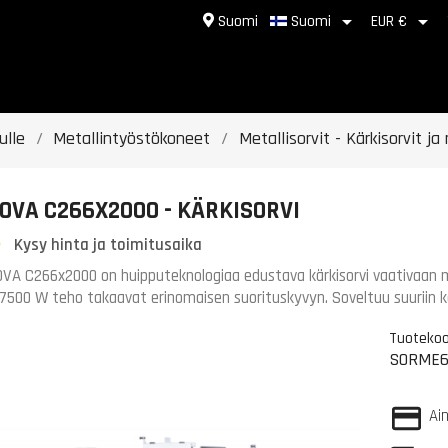


Suomi
Suomi
EUR €
ulle
Metallintyöstökoneet
Metallisorvit - Kärkisorvit ja 
OVA C266X2000 - KÄRKISORVI
Kysy hinta ja toimitusaika
VA C266x2000 on huipputeknologiaa edustava kärkisorvi vaativaan m
 7500 W teho takaavat erinomaisen suorituskyvyn. Soveltuu suuriin ka
Tuotekoo
SORME6
Ai