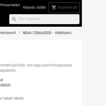
Yhteystiedot
shopping_cart
Kirjaudu sisään
Ostoskori
(0)
search
minisorvit
NOVA C266x2000 - Kärkisorvi
etallintyöstöön. Sen laaja pyörintänopeusalue
ppaleisiin.
di
26620
na halvat hinnat