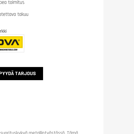
pea toimitus
otettava takuu
kki
PYYDÄ TARJOUS
 suorituskykyä metallintyöstössä. Tämä