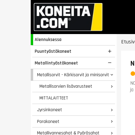
Alennuksessa
Etusiv
Puuntyöstökoneet

N
Metallintyöstökoneet

Metallisorvit - Kärkisorvit ja minisorvit

NO
Metallisorvien lisävarusteet

ja
MITTALAITTEET
Jyrsinkoneet

Porakoneet

Metallivannesahat & Pyörösahat
