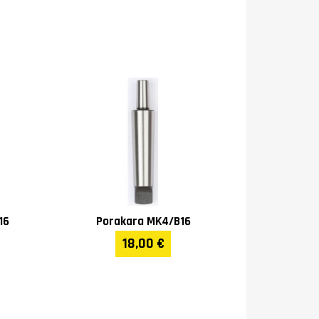
16
Porakara MK4/B16
18,00 €