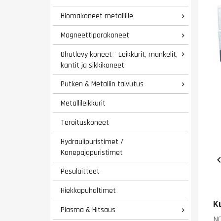
Hiomakoneet metallille

Magneettiporakoneet

Ohutlevy koneet - Leikkurit, mankelit,

kantit ja sikkikoneet
Putken & Metallin taivutus

Metallileikkurit
Teroituskoneet
Hydraulipuristimet /
Konepajapuristimet
Pesulaitteet
Hiekkapuhaltimet
K
Plasma & Hitsaus

NO