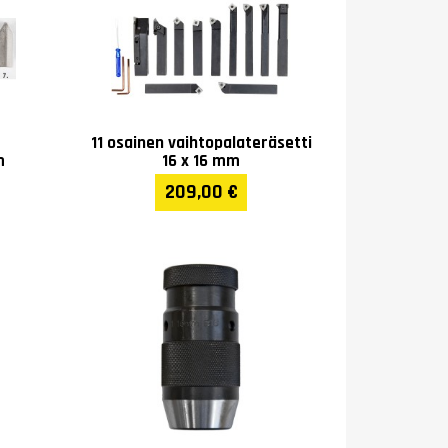
11 osainen vaihtopalateräsetti
m
16 x 16 mm
1,48 mm/r (25 pcs)
209,00 €
0,74 mm/r (25)
20 mm (54 pcs)
 T.P.I (54)
 (42)