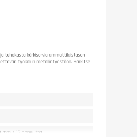
ä ja tehokasta kärkisorvia ammattilaistason
ettavan työkalun metallintyöstöön. Harkitse
0 rpm / 16 nopeutta