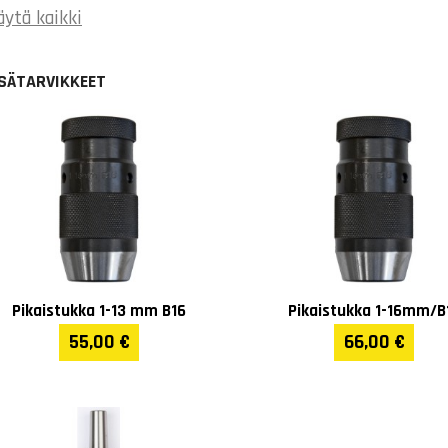
äytä kaikki
Kärkiväli (mm)
2000
ISÄTARVIKKEET
Max halkaisija kappaleelle (mm)
660
Irrotettavan johdepalan koko (mm)
250 mm
Max halkaisija ilman johdepalaa (mm)
900
Max halkaisija kelkan päällä (mm)
440
Karan läpivienti (mm)
105
Pikaistukka 1-13 mm B16
Pikaistukka 1-16mm/B
55,00 €
66,00 €
Terävarren max paksuus (mm)
25
Takapylkkä
MK5