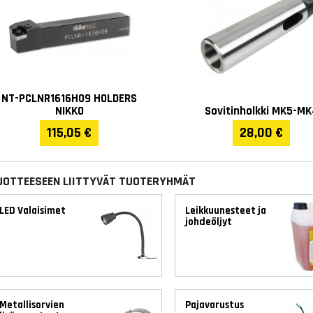
NT-PCLNR1616H09 HOLDERS
NIKKO
Sovitinholkki MK5-MK
115,05 €
28,00 €
UOTTEESEEN LIITTYVÄT TUOTERYHMÄT
LED Valaisimet
Leikkuunesteet ja
johdeöljyt
Metallisorvien
Pajavarustus