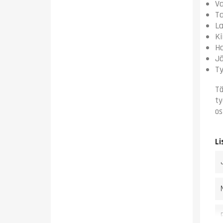
Va
Ta
La
Ki
Ha
Jä
Ty
Tä
ty
os
Li