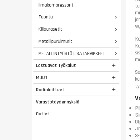
Ilmakompressorit
ta
mm
Taonta

jo
W,
Kiilaurasetit

Kä
Metallipuruimurit

Ko
si
METALLINTYÖSTÖ LISÄTARVIKKEET

mo
Lastuavat Työkalut

So
MUUT

kä
ty
Radiolaitteet

V
Varastotäydennyksiä
Pi
Outlet
Si
Öl
Ja
3-