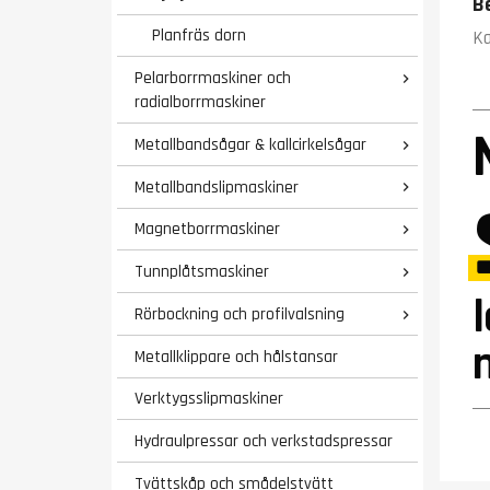
B
Planfräs dorn
Ka
Pelarborrmaskiner och

radialborrmaskiner
Metallbandsågar & kallcirkelsågar

Metallbandslipmaskiner

Magnetborrmaskiner

Tunnplåtsmaskiner

Rörbockning och profilvalsning

Metallklippare och hålstansar
Verktygsslipmaskiner
Hydraulpressar och verkstadspressar
Tvättskåp och smådelstvätt