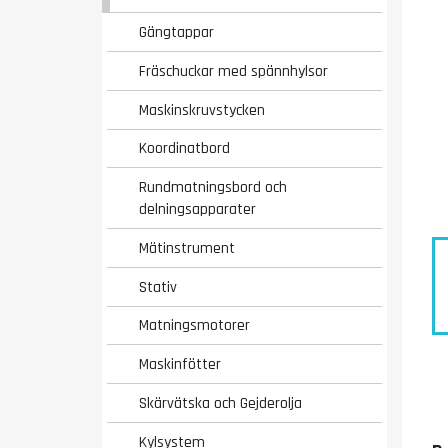
Gängtappar
Fräschuckar med spännhylsor
Maskinskruvstycken
Koordinatbord
Rundmatningsbord och
delningsapparater
Mätinstrument
Stativ
Matningsmotorer
Maskinfötter
Skärvätska och Gejderolja
Kylsystem