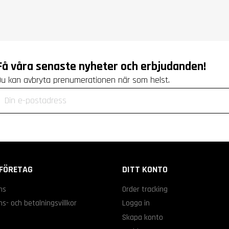
Få våra senaste nyheter och erbjudanden!
Du kan avbryta prenumerationen när som helst.
FÖRETAG
DITT KONTO
ns
Order tracking
s- och betalningsvillkor
Logga in
s
Skapa konto