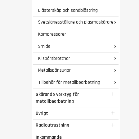
Blästerskåp och sandblästring
Svetslägesställare och plasmaskärare

Kompressorer
Smide

Kilspårsbrotchar

Metallspånsugar

Tillbehör för metallbearbetning

Skärande verktyg för

metallbearbetning
Övrigt

Radioutrustning

Inkommande