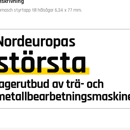
eskrivning
rnasch styrtapp till hålsågar 6,34 x 77 mm.
Nordeuropas
största
lagerutbud av trä- och
metallbearbetningsmaskin