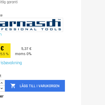
itlig garanti
ke
h
 €
5,37 €
moms 0%
5.5 %
risbevakning
t

LÄGG TILL I VARUKORGEN
ger