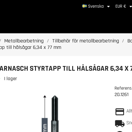

Svenska
EUR €
Metallbearbetning
Tillbehör för metallbearbetning
Bo
pp till hålsågar 6,34 x 77 mm
ARNASCH STYRTAPP TILL HÅLSÅGAR 6,34 X
I lager
Referens
20.1261
All
Sn