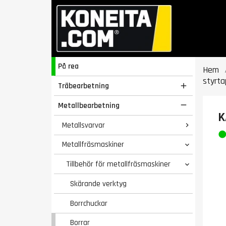
På rea
Hem
styrta
Träbearbetning

Metallbearbetning

K
Metallsvarvar

Metallfräsmaskiner

Tillbehör för metallfräsmaskiner

Skärande verktyg
Borrchuckar
Borrar