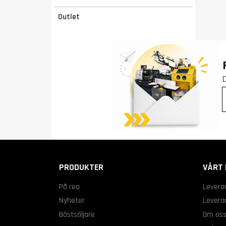
Outlet
PRODUKTER
VÅRT 
På rea
Levera
Nyheter
Leveran
Bästsäljare
Om os