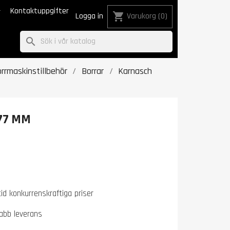

Kontaktuppgifter
shopping_cart
Logga in
Varukorg
(0)
search
rrmaskinstillbehör
Borrar
Karnasch
 77 MM
tid konkurrenskraftiga priser
abb leverans