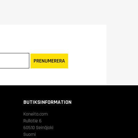
PRENUMERERA
BUTIKSINFORMATION
Koneita.com
Rullatie 6
60510 Seinäjoki
Suomi