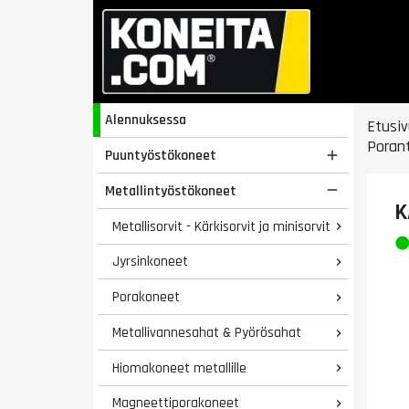
Alennuksessa
Etusiv
Poran
Puuntyöstökoneet

Metallintyöstökoneet

K
Metallisorvit - Kärkisorvit ja minisorvit

Jyrsinkoneet

Porakoneet

Metallivannesahat & Pyörösahat

Hiomakoneet metallille

Magneettiporakoneet
