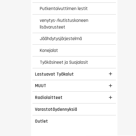
Putkentaivuttimen lestit
venytys-/kutistuskoneen
lisävarusteet
Jäähdytysjärjestelmä
Konejalat
Työkäsineet ja Suojalasit
Lastuavat Työkalut

MUUT

Radiolaitteet

Varastotäydennyksiä
Outlet