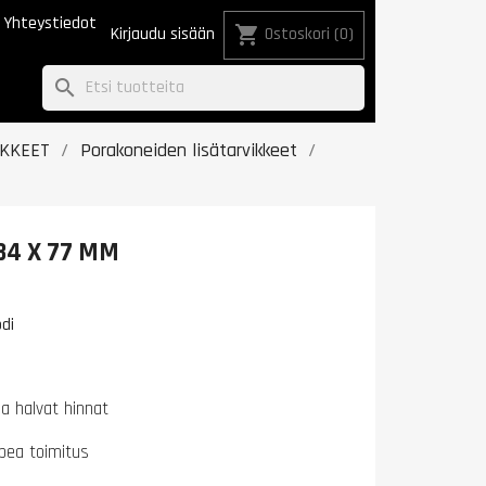
Yhteystiedot
shopping_cart
Kirjaudu sisään
Ostoskori
(0)
search
IKKEET
Porakoneiden lisätarvikkeet
34 X 77 MM
di
na halvat hinnat
pea toimitus