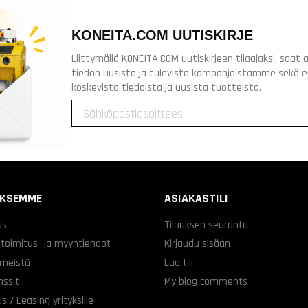
KONEITA.COM UUTISKIRJE
Liittymällä KONEITA.COM uutiskirjeen tilaajaksi, saa
tiedon uusista ja tulevista kampanjoistamme sekä 
koskevista tiedoista ja uusista tuotteista.
YKSEMME
ASIAKASTILI
us
Tilauksen seuranta
 toimitus- ja myyntiehdot
Kirjaudu sisään
 meistä
Luo tili
nssit
My blog comments
s / Leasing yrityksille