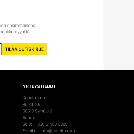
t aina ensimmäisenä
ennakkomyyntiä
TILAA UUTISKIRJE
YHTEYSTIEDOT
Koneita.com
Rullatie 6
60510 Seinäjoki
Suomi
Soita:
+358 6 433 3888
Email us:
info@koneita.com