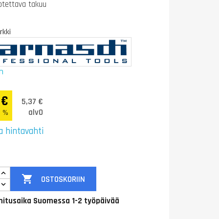
otettava takuu
kki
h
 €
5,37 €
alv0
5 %
a hintavahti

OSTOSKORIIN
itusaika Suomessa 1-2 työpäivää