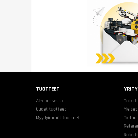
TUOTTEET
YRIT
Alennuksessa
Toimit
Uudet tuotteet
Yleiset
Myydyimmät tuotteet
Tietoa
Refere
Rahoitu