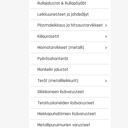
Rullajalustat & Rullapöydät
Leikkuunesteet ja johdeöljyt
Plasmaleikkaus ja hitsaustarvikkeet

Kiilaurasetit

Hiomatarvikkeet (metalli)

Pyörösahanterät
Mankelin jalustat
Terät (metallileikkurit)

Sikkikoneen lisävarusteet
Teroituskoneiden lisävarusteet
Hiekkapuhaltimien lisävarusteet
Metallipuruimurien varusteet