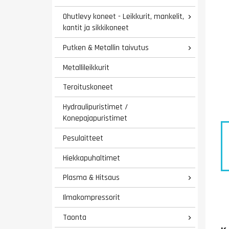
Ohutlevy koneet - Leikkurit, mankelit,

kantit ja sikkikoneet
Putken & Metallin taivutus

Metallileikkurit
Teroituskoneet
Hydraulipuristimet /
Konepajapuristimet
Pesulaitteet
Hiekkapuhaltimet
Plasma & Hitsaus

Ilmakompressorit
Taonta
