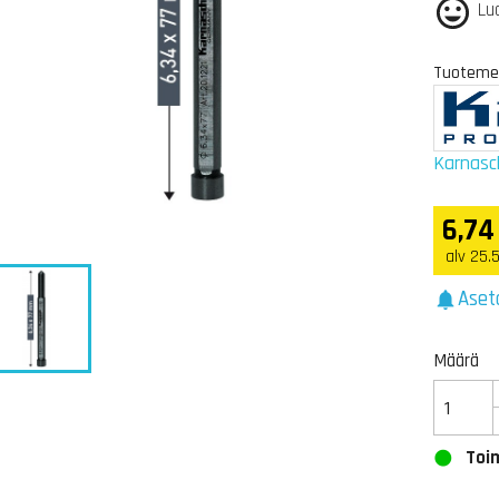
Lu
Tuotemer
Karnasc
6,74
alv 25.
Aset
notifications
Määrä
Toim