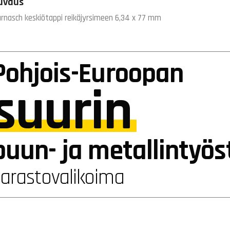
uvaus
rnasch keskiötappi reikäjyrsimeen 6,34 x 77 mm
Pohjois-Euroopan
suurin
puun- ja metallintyö
varastovalikoima