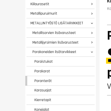
K
Kiilaurasetit

Ka
Metallipuruimurit

METALLINTYÖSTÖ LISÄTARVIKKEET

Metallisorvien lisävarusteet

Metallijyrsimien lisävarusteet

Porakoneiden lisätarvikkeet

Poraistukat
Porakarat
Poranterät
Karasuojat
Kierretapit
Konejalat