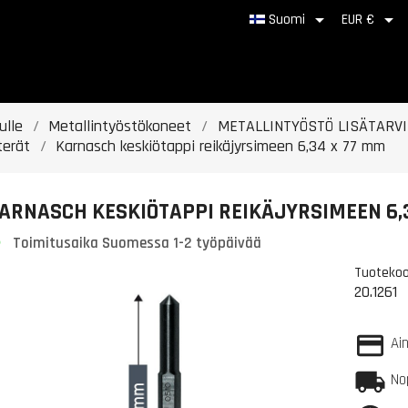


Suomi
EUR €
ulle
Metallintyöstökoneet
METALLINTYÖSTÖ LISÄTARV
terät
Karnasch keskiötappi reikäjyrsimeen 6,34 x 77 mm
ARNASCH KESKIÖTAPPI REIKÄJYRSIMEEN 6,
Toimitusaika Suomessa 1-2 työpäivää
Tuotekoo
20.1261
Ai
No