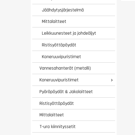
Jäähdytysjärjestelmä
Mittalaitteet
Leikkuunesteet ja johdeöljyt
Ristisyöttöpöydät
Koneruuvipuristimet
Vannesahanterät (metalli)
Koneruuvipuristimet

Pyöröpöydät & Jakolaitteet
Ristisyöttöpöydät
Mittalaitteet
T-ura kiinnityssetit