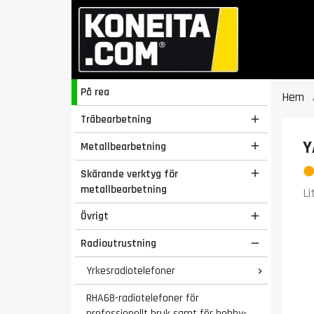
På rea
Hem
Träbearbetning

Y
Metallbearbetning

Skärande verktyg för

metallbearbetning
Li
Övrigt

Radioutrustning

Yrkesradiotelefoner

RHA68-radiotelefoner för
professionellt bruk samt för hobby-