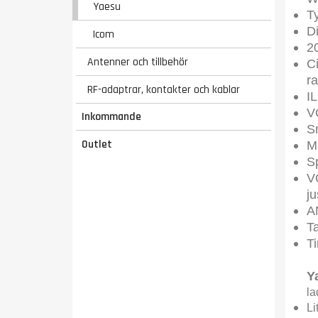
Yaesu
T
D
Icom
2
Antenner och tillbehör
Ci
ra
RF-adaptrar, kontakter och kablar
IL
V
Inkommande
S
Outlet
M
S
V
ju
A
T
Ti
Y
la
Li