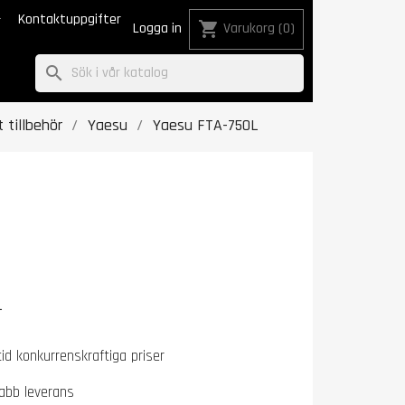

Kontaktuppgifter
shopping_cart
Logga in
Varukorg
(0)
search
 tillbehör
Yaesu
Yaesu FTA-750L
L
tid konkurrenskraftiga priser
abb leverans