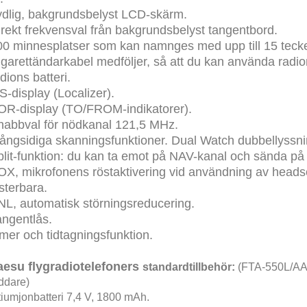
ydlig, bakgrundsbelyst LCD-skärm.
irekt frekvensval från bakgrundsbelyst tangentbord.
00 minnesplatser som kan namnges med upp till 15 teck
garettändarkabel medföljer, så att du kan använda radion 
dions batteri.
S-display (Localizer).
OR-display (TO/FROM-indikatorer).
nabbval för nödkanal 121,5 MHz.
ångsidiga skanningsfunktioner. Dual Watch dubbellyssni
plit-funktion: du kan ta emot på NAV-kanal och sända p
OX, mikrofonens röstaktivering vid användning av headset
sterbara.
NL, automatisk störningsreducering.
angentlås.
mer och tidtagningsfunktion.
aesu flygradiotelefoners
standardtillbehör:
(FTA-550L/AA-
ddare)
tiumjonbatteri 7,4 V, 1800 mAh.