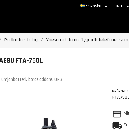

Svenska
EUR €
Radioutrustning
Yaesu och Icom flygradiotelefoner samt
AESU FTA-750L
tiumjonbatteri, bords­laddare, GPS
Referens
FTA750
All
Sn