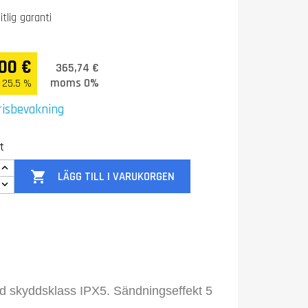
itlig garanti
00 €
365,74 €
moms 0%
25.5 %
risbevakning
t

LÄGG TILL I VARUKORGEN
ed skyddsklass IPX5. Sändningseffekt 5