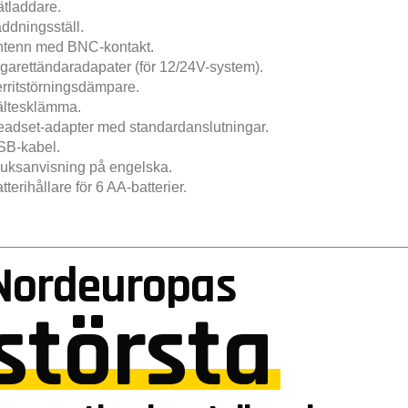
tladdare.
ddningsställ.
ntenn med BNC-kontakt.
garettändaradapater (för 12/24V-system).
rritstörningsdämpare.
ältesklämma.
adset-adapter med standardanslutningar.
SB-kabel.
uksanvisning på engelska.
tterihållare för 6 AA-batterier.
Nordeuropas
största