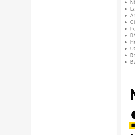
Nä
La
A
Ci
Fe
B
He
U
Br
Ba