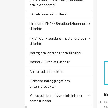
och jaktändamål
LA-telefoner och tillbehör
Licensfria PMR446-radiotelefoner och

tillbehör
HF/VHF/UHF-sändare, mottagare och

tillbehör
Mottagare, antenner och tillbehör
Marina VHF-radiotelefoner
Andra radioprodukter
Diamond nätaggregat och
antennprodukter
B
Yaesu och Icom flygradiotelefoner

samt tillbehör
R
W