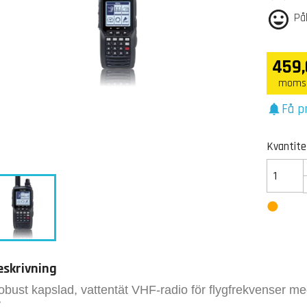
Pål
459,
moms 
Få p
notifications
Kvantite
eskrivning
obust kapslad, vattentät VHF-radio för flygfrekvenser m
.