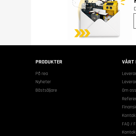
PRODUKTER
VÅRT 
På rea
Levera
Nyheter
Leveran
Bästsäljare
Om os
Refere
Finansi
Kontak
FAQ / F
Kontak