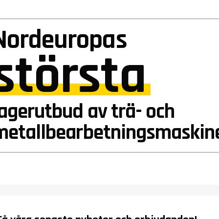
Nordeuropas
största
lagerutbud av trä- och
metallbearbetningsmaskin