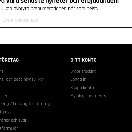
Få våra senaste nyheter och erbjudanden!
Du kan avbryta prenumerationen när som helst.
FÖRETAG
DITT KONTO
ns
Order tracking
s- och betalningsvillkor
Logga in
s
Skapa konto
nser
My blog comments
ering / Leasing för företag
ta oss
rågor och svar
tformulär