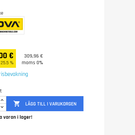
ke
00 €
309,96 €
moms 0%
25.5 %
risbevakning
t

LÄGG TILL I VARUKORGEN
a varan i lager!