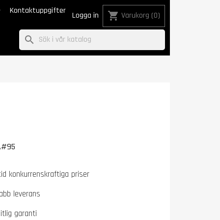

Kontaktuppgifter
shopping_cart
Logga in
Varukorg
(0)
search
A#95
tid konkurrenskraftiga priser
abb leverans
itlig garanti