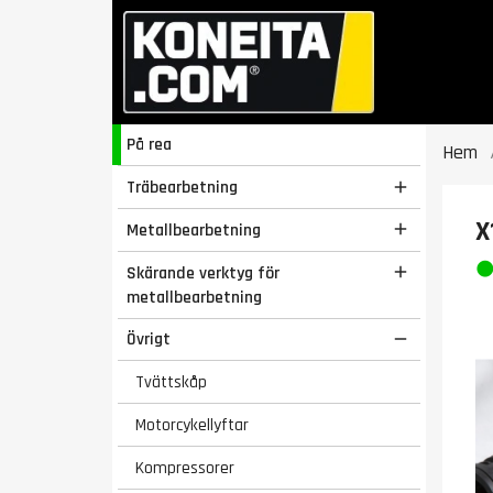
På rea
Hem
Träbearbetning

X
Metallbearbetning

Skärande verktyg för

metallbearbetning
Övrigt

Tvättskåp
Motorcykellyftar
Kompressorer