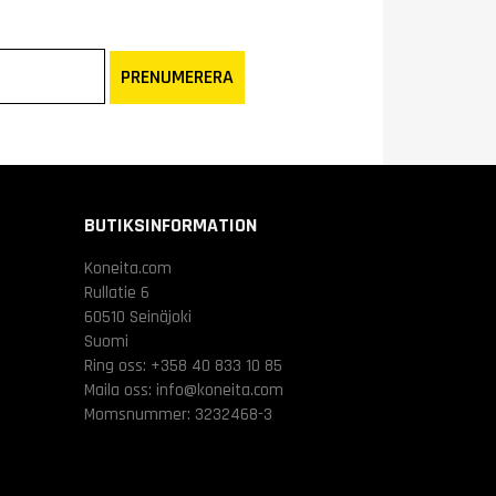
PRENUMERERA
BUTIKSINFORMATION
Koneita.com
Rullatie 6
60510 Seinäjoki
Suomi
Ring oss:
+358 40 833 10 85
Maila oss:
info@koneita.com
Momsnummer: 3232468-3