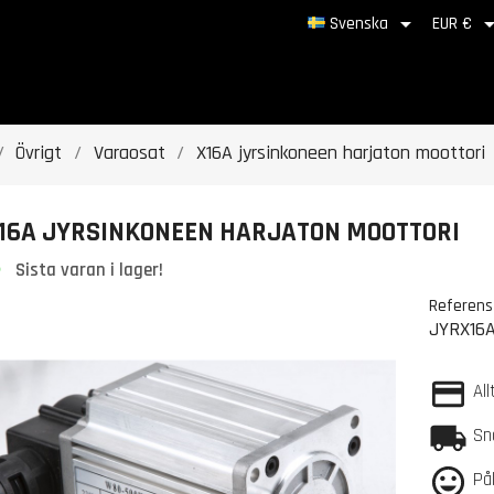

Svenska
EUR €
Övrigt
Varaosat
X16A jyrsinkoneen harjaton moottori
16A JYRSINKONEEN HARJATON MOOTTORI
Sista varan i lager!
Referens
JYRX16
All
Sn
Pål