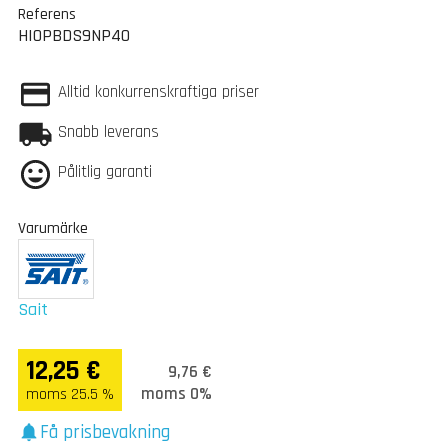
Referens
HIOPBDS9NP40
Alltid konkurrenskraftiga priser
Snabb leverans
Pålitlig garanti
Varumärke
Sait
12,25 €
9,76 €
moms 0%
moms 25.5 %
Få prisbevakning
notifications