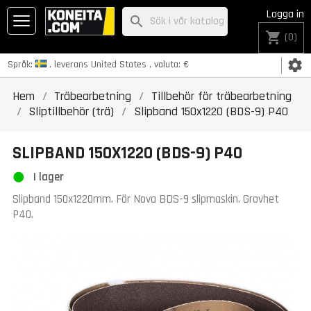
Logga in
search
shopping_cart
(0)
settings
Språk:
, leverans
United States
, valuta:
€
Hem
Träbearbetning
Tillbehör för träbearbetning
Sliptillbehör (trä)
Slipband 150x1220 (BDS-9) P40
SLIPBAND 150X1220 (BDS-9) P40
I lager
Slipband 150x1220mm. För Nova BDS-9 slipmaskin. Grovhet
P40.