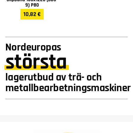
9) P80
10,82 €
Nordeuropas
största
lagerutbud av trä- och
metallbearbetningsmaskiner