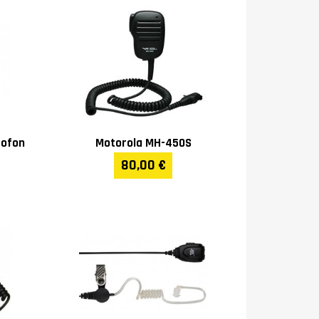
rofon
Motorola MH-450S
80,00 €