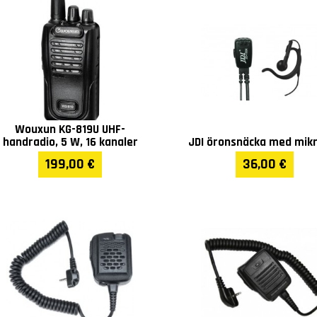
Wouxun KG-819U UHF-
handradio, 5 W, 16 kanaler
JDI öronsnäcka med mik
199,00 €
36,00 €