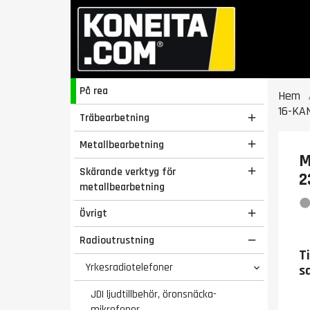
På rea
Hem
16-KA
Träbearbetning

Metallbearbetning

M
Skärande verktyg för

2
metallbearbetning
Övrigt

Radioutrustning

T
Yrkesradiotelefoner
s

JDI ljudtillbehör, öronsnäcka-
mikrofoner