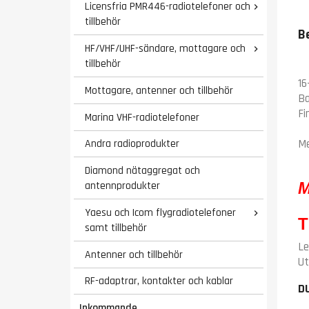
Licensfria PMR446-radiotelefoner och

tillbehör
B
HF/VHF/UHF-sändare, mottagare och

tillbehör
16
Mottagare, antenner och tillbehör
Ba
Fi
Marina VHF-radiotelefoner
Andra radioprodukter
Me
Diamond nätaggregat och
antennprodukter
M
Yaesu och Icom flygradiotelefoner

T
samt tillbehör
Le
Antenner och tillbehör
Ut
RF-adaptrar, kontakter och kablar
D
Inkommande