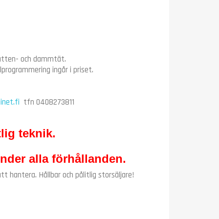
vatten- och dammtät.
programmering ingår i priset.
net.fi
tfn 0408273811
lig teknik.
nder alla förhållanden.
hantera. Hållbar och pålitlig storsäljare!