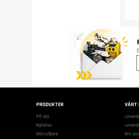
PRODUKTER
VÅRT 
På rea
Levera
Nyheter
Leveran
Bästsäljare
Om os