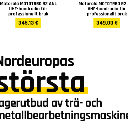
Motorola MOTOTRBO R2 ANL
Motorola MOTOTRBO R2
UHF-handradio för
VHF-handradio för
professionellt bruk
professionellt bruk
345,13 €
349,00 €
Nordeuropas
största
lagerutbud av trä- och
metallbearbetningsmaskin