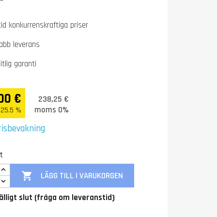
tid konkurrenskraftiga priser
abb leverans
itlig garanti
00 €
238,25 €
moms 0%
25.5 %
risbevakning
t

LÄGG TILL I VARUKORGEN
fälligt slut (fråga om leveranstid)