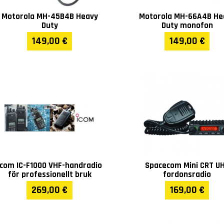
Motorola MH-45B4B Heavy
Motorola MH-66A4B He
Duty
Duty monofon
149,00 €
149,00 €
Icom IC-F1000 VHF-handradio
Spacecom Mini CRT U
för professionellt bruk
fordonsradio
269,00 €
169,00 €