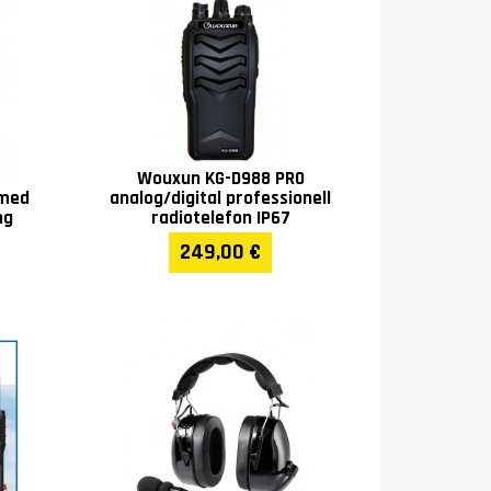
Wouxun KG-D988 PRO
 med
analog/digital professionell
ng
radiotelefon IP67
249,00 €