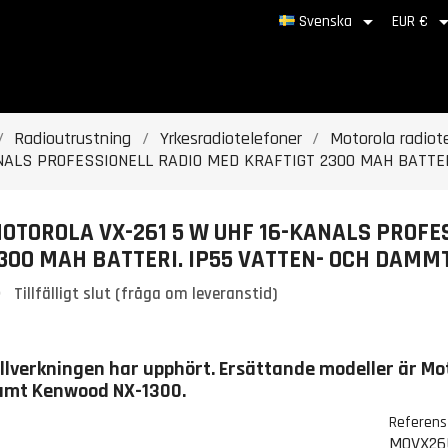

Svenska
EUR €
Radioutrustning
Yrkesradiotelefoner
Motorola radiot
NALS PROFESSIONELL RADIO MED KRAFTIGT 2300 MAH BATTER
OTOROLA VX-261 5 W UHF 16-KANALS PROFE
300 MAH BATTERI. IP55 VATTEN- OCH DAMM
Tillfälligt slut (fråga om leveranstid)
illverkningen har upphört. Ersättande modeller är M
amt Kenwood NX-1300.
Referens
MOVX26