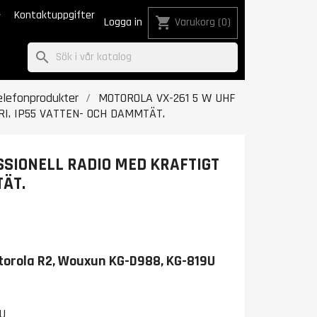

Kontaktuppgifter
shopping_cart
Logga in
Varukorg
(0)
search
elefonprodukter
MOTOROLA VX-261 5 W UHF
I. IP55 VATTEN- OCH DAMMTÄT.
SSIONELL RADIO MED KRAFTIGT
TÄT.
otorola R2, Wouxun KG-D988, KG-819U
U