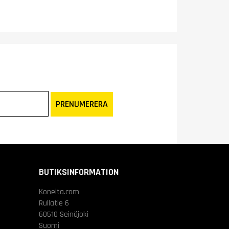
PRENUMERERA
BUTIKSINFORMATION
Koneita.com
Rullatie 6
60510 Seinäjoki
Suomi