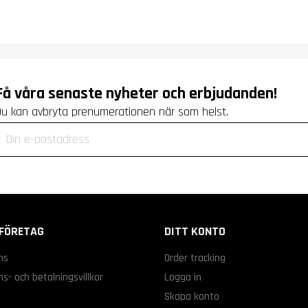
Få våra senaste nyheter och erbjudanden!
Du kan avbryta prenumerationen när som helst.
FÖRETAG
DITT KONTO
ns
Order tracking
s- och betalningsvillkor
Logga in
s
Skapa konto