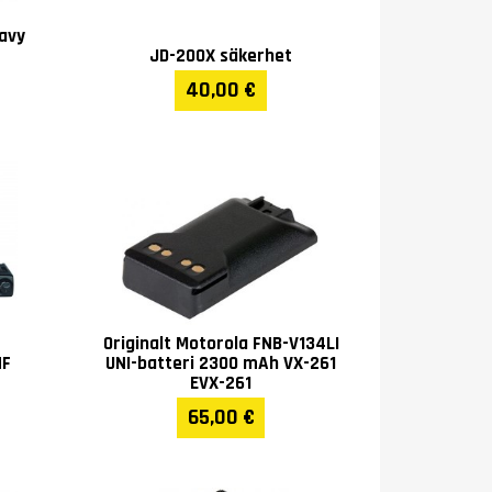
avy
JD-200X säkerhet
40,00 €
Originalt Motorola FNB-V134LI
HF
UNI-batteri 2300 mAh VX-261
EVX-261
65,00 €