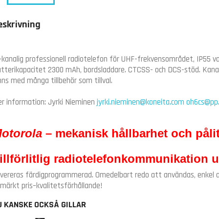
eskrivning
-kanalig professionell radiotelefon för UHF-frekvensområdet, IP55 
tterikapacitet 2300 mAh, bords­laddare. CTCSS- och DCS-stöd. Kanal
nns med många tillbehör som tillval.
r information: Jyrki Nieminen
jyrki.nieminen@koneita.com
oh6cs@pp.i
otorola
– mekanisk hållbarhet och pålit
illförlitlig radiotelefonkommunikation u
vereras färdigprogrammerad. Omedelbart redo att användas, enkel att 
märkt pris–kvalitetsförhållande!
U KANSKE OCKSÅ GILLAR