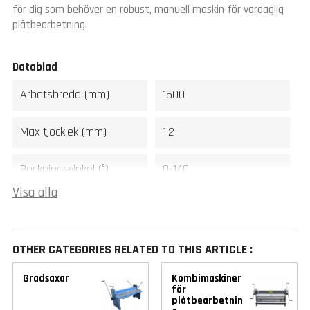
för dig som behöver en robust, manuell maskin för vardaglig
plåtbearbetning.
Datablad
Arbetsbredd (mm)
1500
Max tjocklek (mm)
1.2
Bockningsvinkel (°)
0-140
Visa alla
Vikt (kg)
310
Garanti
1 år
OTHER CATEGORIES RELATED TO THIS ARTICLE :
Gradsaxar
Kombimaskiner
för
plåtbearbetnin