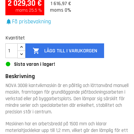
2 029,30 €
1 616,97 €
moms 0%
moms 25.5 %
Få prisbevakning
notifications
Kvantitet

LÄGG TILL I VARUKORGEN
Sista varan i lager!
Beskrivning
NOVA 3008 kantvikmaskin är en pålitlig och lättanvänd manuell
maskin, framtagen för grundläggande plåtbockningsarbeten i
verkstad eller på byggarbetsplats. Den lämpar sig särskilt för
mindre serier och specialarbeten där enkelhet, stabilitet och
precision står i centrum.
Maskinen har en arbetsbredd på 1500 mm och klarar
materialtjocklekar upp till 1,2 mm, vilket gör den lämplig för ett