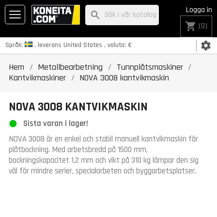
Logga in
search
shopping_cart
(0)
settings
Språk:
, leverans
United States
, valuta:
€
Hem
Metallbearbetning
Tunnplåtsmaskiner
Kantvikmaskiner
NOVA 3008 kantvikmaskin
NOVA 3008 KANTVIKMASKIN
Sista varan i lager!
NOVA 3008 är en enkel och stabil manuell kantvikmaskin för
plåtbockning. Med arbetsbredd på 1500 mm,
bockningskapacitet 1,2 mm och vikt på 310 kg lämpar den sig
väl för mindre serier, specialarbeten och byggarbetsplatser.