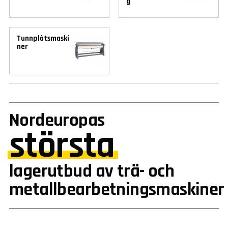
g
Tunnplåtsmaski
ner
Nordeuropas
största
lagerutbud av trä- och
metallbearbetningsmaskiner