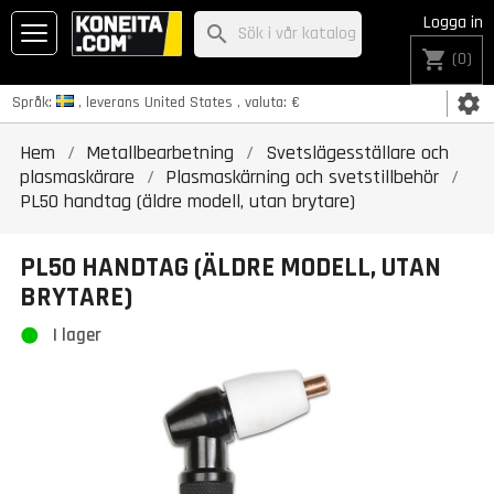
Logga in
search
shopping_cart
(0)
settings
Språk:
, leverans
United States
, valuta:
€
Hem
Metallbearbetning
Svetslägesställare och
plasmaskärare
Plasmaskärning och svetstillbehör
PL50 handtag (äldre modell, utan brytare)
PL50 HANDTAG (ÄLDRE MODELL, UTAN
BRYTARE)
I lager