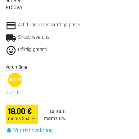
Referens
PL50VA
Alltid konkurrenskraftiga priser
Snabb leverans
Pålitlig garanti
Varumärke
OUTLET
18,00 €
14,34 €
moms 0%
moms 25.5 %
Få prisbevakning
notifications