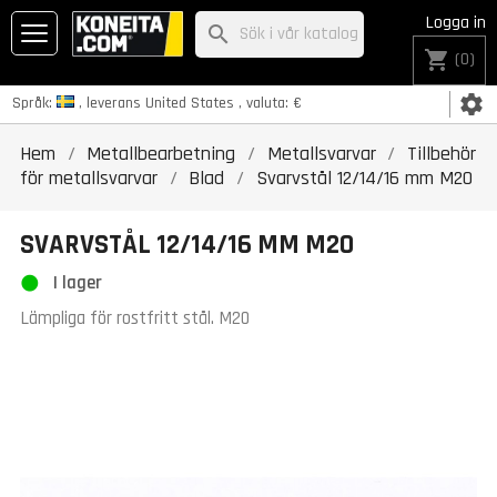
Logga in
search
shopping_cart
(0)
settings
Språk:
, leverans
United States
, valuta:
€
Hem
Metallbearbetning
Metallsvarvar
Tillbehör
för metallsvarvar
Blad
Svarvstål 12/14/16 mm M20
SVARVSTÅL 12/14/16 MM M20
I lager
Lämpliga för rostfritt stål. M20