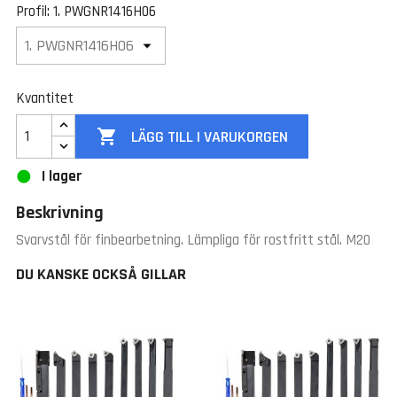
Profil: 1. PWGNR1416H06
Kvantitet

LÄGG TILL I VARUKORGEN
I lager
Beskrivning
Svarvstål för finbearbetning. Lämpliga för rostfritt stål. M20
DU KANSKE OCKSÅ GILLAR