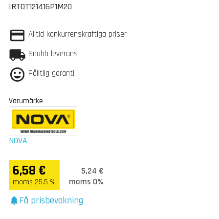
IRTOT121416P1M20
Alltid konkurrenskraftiga priser
Snabb leverans
Pålitlig garanti
Varumärke
NOVA
6,58 €
5,24 €
moms 0%
moms 25.5 %
Få prisbevakning
notifications