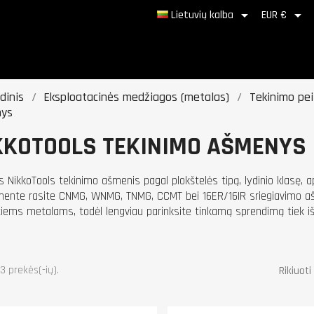


Lietuvių kalba
EUR €
dinis
Eksploatacinės medžiagos (metalas)
Tekinimo peili
ys
KKOTOOLS TEKINIMO AŠMENYS
ės NikkoTools tekinimo ašmenis pagal plokštelės tipą, lydinio klasę, 
mente rasite CNMG, WNMG, TNMG, CCMT bei 16ER/16IR sriegiavimo ašmen
tiems metalams, todėl lengviau parinksite tinkamą sprendimą tiek išo
3 prekės(-ių).
Rikiuoti