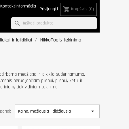
Kontaktinformācija
shopping_cart
Prisijungti
Krepšelis
(0)
search
ukai ir laikikliai
NikkoTools tekinimo
apdirbamą medžiagą ir laikiklio suderinamumą.
is nerūdijančiam plienui, plienui, ketui ir
riniam, tiek vidiniam tekinimui.

 pagal:
Kaina, mažiausia - didžiausia