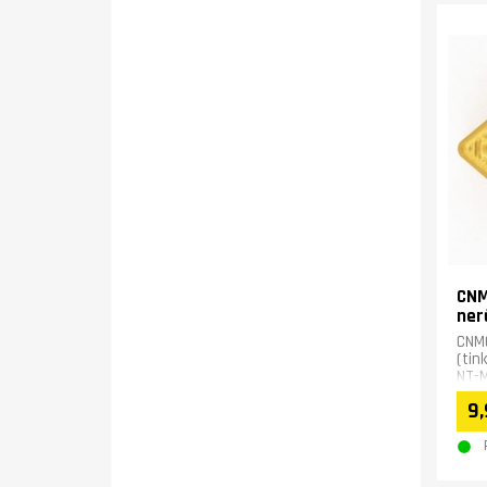
CNM
ner
CNM
(tin
NT-M
plie
9,