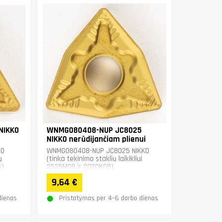
NIKKO
WNMG080408-NUP JC8025
NIKKO nerūdijančiam plienui
KO
WNMG080408-NUP JC8025 NIKKO
ų
(tinka tekinimo staklių laikikliui
).
2525M08 ir 2020K08)
9,64 €
dienas
Pristatymas per 4–6 darbo dienas