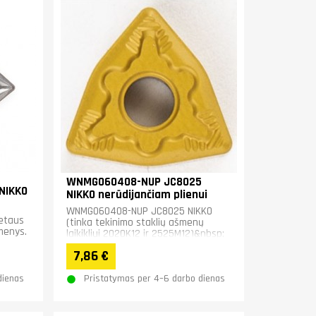
WNMG060408-NUP JC8025
NIKKO
NIKKO nerūdijančiam plienui
WNMG060408-NUP JC8025 NIKKO
ketaus
(tinka tekinimo staklių ašmenų
menys.
laikikliui 2020K12 ir 2525M12)&nbsp;
7,86 €
dienas
Pristatymas per 4–6 darbo dienas