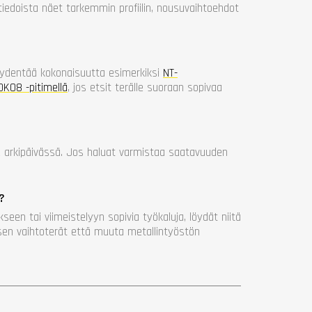
tiedoista näet tarkemmin profiilin, nousuvaihtoehdot
täydentää kokonaisuutta esimerkiksi
NT-
08 -pitimellä
, jos etsit terälle suoraan sopivaa
2 arkipäivässä. Jos haluat varmistaa saatavuuden
?
seen tai viimeistelyyn sopivia työkaluja, löydät niitä
sen vaihtoterät että muuta metallintyöstön