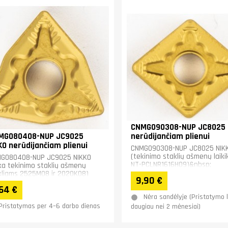
CNMG090308-NUP JC8025 
G080408-NUP JC9025
nerūdijančiam plienui
KO nerūdijančiam plienui
CNMG090308-NUP JC8025 NIK
(tekinimo staklių ašmenų laikik
G080408-NUP JC9025 NIKKO
NT-PCLNR1616H09)&nbsp;
ka tekinimo staklių ašmenų
ikliams 2525M08 ir 2020K08)
9,90 €
dijančiam plienui.&nbsp;&nbsp;
64 €
Nėra sandėlyje (Pristatymo 
Pristatymas per 4–6 darbo dienas
daugiau nei 2 mėnesiai)