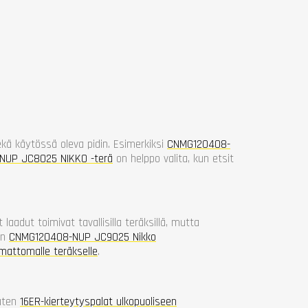
ekä käytössä oleva pidin. Esimerkiksi
CNMG120408-
UP JC8025 NIKKO -terä
on helppo valita, kun etsit
 laadut toimivat tavallisilla teräksillä, mutta
en
CNMG120408-NUP JC9025 Nikko
ttomalle teräkselle
.
kuten
16ER-kierteytyspalat ulkopuoliseen