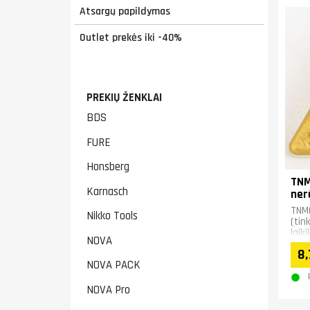
Atsargų papildymas
Outlet prekės iki -40%
PREKIŲ ŽENKLAI
BDS
FURE
Honsberg
TNM
Karnasch
ner
TNM
Nikko Tools
(tin
laik
NOVA
8,
NOVA PACK
NOVA Pro