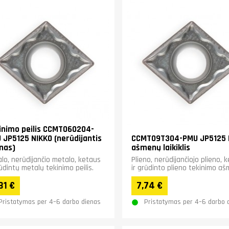
inimo peilis CCMT060204-
 JP5125 NIKKO (nerūdijantis
CCMT09T304-PMU JP5125 
enas)
ašmenų laikiklis
lo, nerūdijančio metalo, ketaus
Plieno, nerūdijančiojo plieno, 
rūdintų metalų tekinimo peilis.
ir grūdinto plieno tekinimo aš
81 €
7,74 €
Pristatymas per 4–6 darbo dienas
Pristatymas per 4–6 darbo 