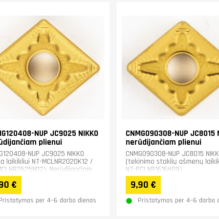
G120408-NUP JC9025 NIKKO
CNMG090308-NUP JC8015 
ūdijančiam plienui
nerūdijančiam plienui
G120408-NUP JC9025 NIKKO
CNMG090308-NUP JC8015 NIK
ka laikikliui NT-MCLNR2020K12 /
(tekinimo staklių ašmenų laikik
CLNR2525M12). Nerūdijančiam
NT-PCLNR1616H09)
nui.&nbsp;
90 €
9,90 €
Pristatymas per 4–6 darbo dienas
Pristatymas per 4–6 darbo 