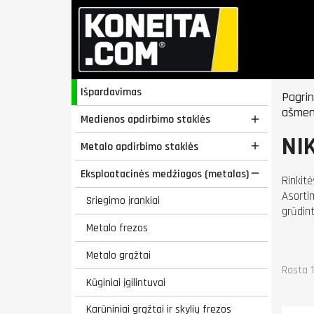
Išpardavimas
Pagrin
ašmen
Medienos apdirbimo staklės

NI
Metalo apdirbimo staklės

Eksploatacinės medžiagos (metalas)

Rinkit
Asorti
Sriegimo įrankiai
grūdin
Metalo frezos
Metalo grąžtai
Rasta 1
Kūginiai įgilintuvai
Karūniniai grąžtai ir skylių frezos