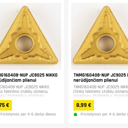
G160408-NUP JC8025 NIKKO
TNMG160408-NUP JC9025 
ūdijančiam plienui
nerūdijančiam plienui
G160408-NUP JC8025 NIKKO
TNMG160408-NUP JC9025 NIK
ka tekinimo staklių ašmenų
(tinka tekinimo staklių ašmen
ikliui 2525M08 ir 2020K16)
laikikliams 2525M08 ir 2020K16
Nerūdijančiam plienui.&nbsp;
75 €
8,99 €
Pristatymas per 4–6 darbo dienas
Pristatymas per 4–6 darbo 