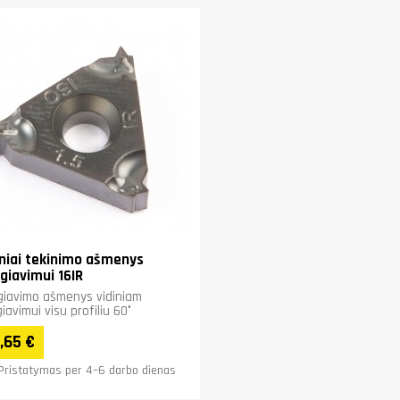
iniai tekinimo ašmenys
egiavimui 16IR
giavimo ašmenys vidiniam
giavimui visu profiliu 60°
,65 €
Pristatymas per 4–6 darbo dienas