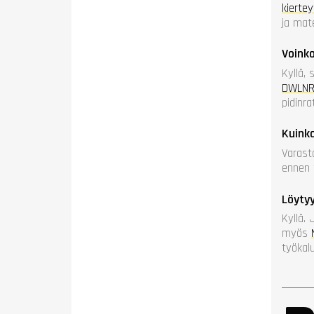
kierte
ja mate
Voinko
Kyllä,
DWLNR1
pidinra
Kuink
Varast
ennen t
Löytyy
Kyllä. 
myös
työkal