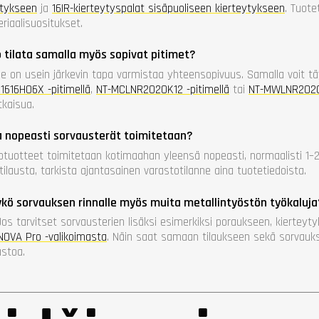
ytykseen
ja
16IR-kierteytyspalat sisäpuoliseen kierteytykseen
. Tuote
riaalisuositukset.
 tilata samalla myös sopivat pitimet?
 se on usein järkevin tapa varmistaa yhteensopivuus. Samalla voit 
616H06X -pitimellä
,
NT-MCLNR2020K12 -pitimellä
tai
NT-MWLNR2020K
tkaisua.
a nopeasti sorvausterät toimitetaan?
otuotteet toimitetaan kotimaahan yleensä nopeasti, normaalisti 1–
ilausta, tarkista ajantasainen varastotilanne aina tuotetiedoista.
kö sorvauksen rinnalle myös muita metallintyöstön työkaluja
Jos tarvitset sorvausterien lisäksi esimerkiksi poraukseen, kierteytyk
NOVA Pro -valikoimasta
. Näin saat samaan tilaukseen sekä sorvauk
ustoa.