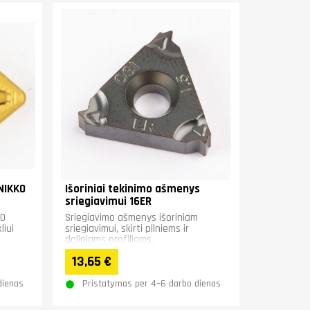
NIKKO
Išoriniai tekinimo ašmenys
sriegiavimui 16ER
KO
Sriegiavimo ašmenys išoriniam
liui
sriegiavimui, skirti pilniems ir
daliniams profiliams.
13,65 €
dienas
Pristatymas per 4–6 darbo dienas