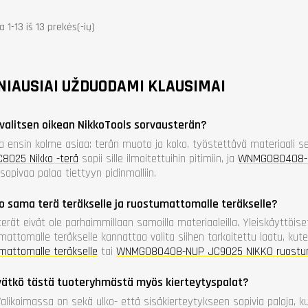
1-13 iš 13 prekės(-ių)
NIAUSIAI UŽDUODAMI KLAUSIMAI
valitsen oikean NikkoTools sorvausterän?
ta ensin kolme asiaa: terän muoto ja koko, työstettävä materiaali s
8025 Nikko -terä
sopii sille ilmoitettuihin pitimiin, ja
WNMG080408-N
opivaa palaa tiettyyn pidinmalliin.
o sama terä teräkselle ja ruostumattomalle teräkselle?
terät eivät ole parhaimmillaan samoilla materiaaleilla. Yleiskäyttöiset
mattomalle teräkselle kannattaa valita siihen tarkoitettu laatu, kut
mattomalle teräkselle
tai
WNMG080408-NUP JC9025 NIKKO ruostuma
vätkö tästä tuoteryhmästä myös kierteytyspalat?
 Valikoimassa on sekä ulko- että sisäkierteytykseen sopivia paloja, 