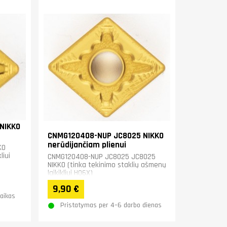
NIKKO
CNMG120408-NUP JC8025 NIKKO
nerūdijančiam plienui
KO
liui
CNMG120408-NUP JC8025 JC8025
NIKKO (tinka tekinimo staklių ašmenų
laikikliui H06X)
9,90 €
laikas
Pristatymas per 4–6 darbo dienas