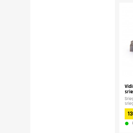
Vid
sri
Srie
srie
13