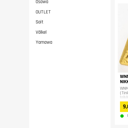
Osawa
OUTLET
Sait
Völkel
Yamawa
WNM
NIK
WNM
(Tin
laik
Nerū
9,