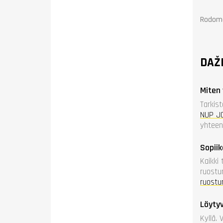
Rodoma 
DAŽ
Miten 
Tarkis
NUP JC
yhteens
Sopiik
Kaikki 
ruostu
ruostu
Löyty
Kyllä.