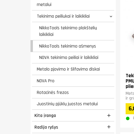
metalui
Tekinimo peiliukai ir laikikliai

NikkoTools tekinimo plokštelių
laikikliai
NikkoTools tekinimo ašmenys
NOVA tekinimo peiliai ir laikikliai
Metalo pjovimo ir šlifavimo diskai
Tek
PMU
NOVA Pro
pli
Rotacinės frezos
Meta
ir g
Juostinių pjūklų juostos metalui
6,
Kita įranga

Radijo ryšys
