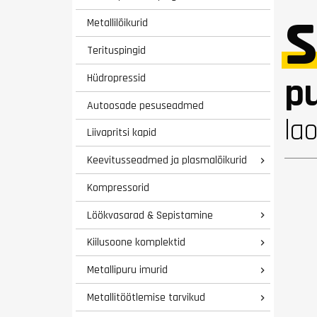
Metallilõikurid
Terituspingid
pu
Hüdropressid
Autoosade pesuseadmed
lao
Liivapritsi kapid
Keevitusseadmed ja plasmalõikurid

Kompressorid
Löökvasarad & Sepistamine

Kiilusoone komplektid

Metallipuru imurid

Metallitöötlemise tarvikud
