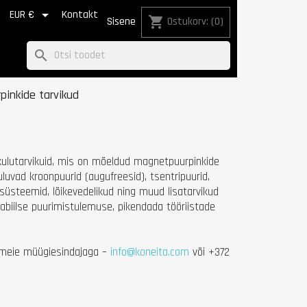


EUR €
Kontakt
shopping_cart
Sisene
Ostukorv:
(0)
search
inkide tarvikud
 kulutarvikuid, mis on mõeldud magnetpuurpinkide
vad kroonpuurid (augufreesid), tsentripuurid,
ssüsteemid, lõikevedelikud ning muud lisatarvikud
tabiilse puurimistulemuse, pikendada tööriistade
st meie müügiesindajaga –
info@koneita.com
või +372