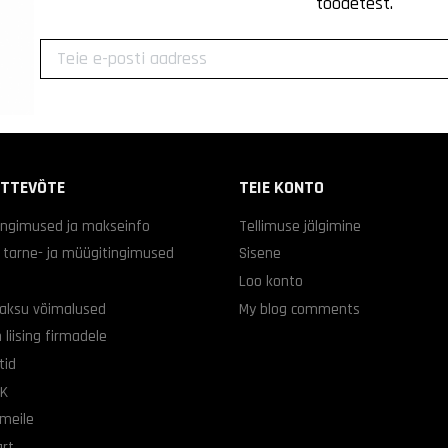
toodetest.
ETTEVÕTE
TEIE KONTO
ingimused ja makseinfo
Tellimuse jälgimine
d tarne- ja müügitingimused
Sisene
Loo konto
aksu võimalused
My blog comments
 liising firmadele
tid
KK
 meile
art