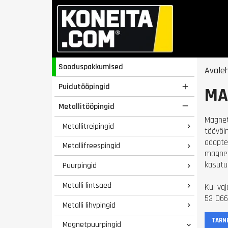
Sooduspakkumised
Avale
Puidutööpingid

MA
Metallitööpingid

Magnet
Metallitreipingid

töövõi
adapte
Metallifreespingid

magnet
kasutu
Puurpingid

Metalli lintsaed

Kui va
53 066
Metalli lihvpingid

TARN
Magnetpuurpingid
