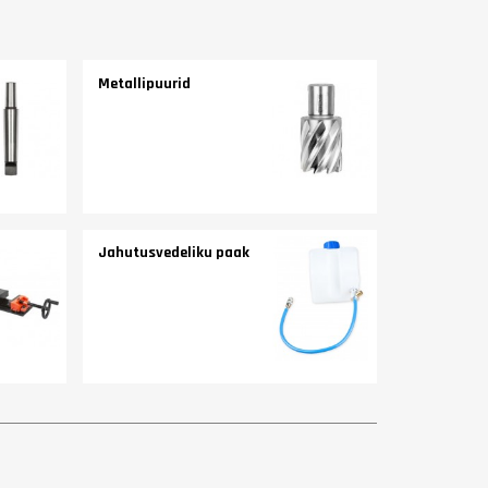
Metallipuurid
Jahutusvedeliku paak