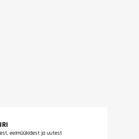
IRI
est, eelmüükidest ja uutest