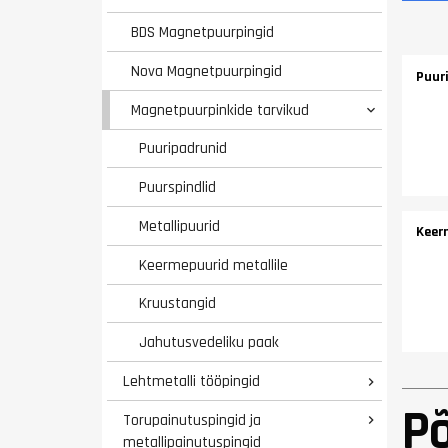
BDS Magnetpuurpingid
Nova Magnetpuurpingid
Puur
Magnetpuurpinkide tarvikud

Puuripadrunid
Puurspindlid
Metallipuurid
Keer
Keermepuurid metallile
Kruustangid
Jahutusvedeliku paak
Lehtmetalli tööpingid

P
Torupainutuspingid ja

metallipainutuspingid