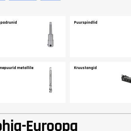
ipadrunid
Puurspindlid
mepuurid metallile
Kruustangid
õhja-Euroopa