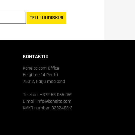
TELLI UUDISKIRI
KONTAKTID
Koneita.com Office
Helgi tee 14 Peetri
75312, Harju maakond
Telefon:
+372 53 066 059
E-mail:
info@koneita.com
KMKR number: 3232468-3