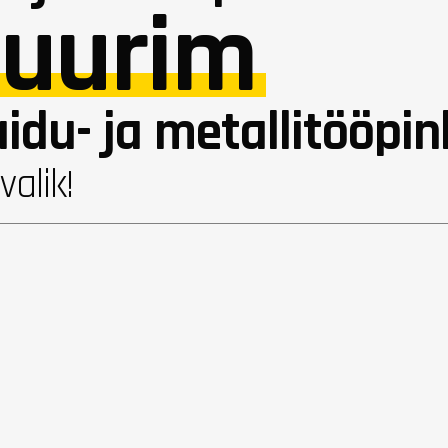
suurim
idu- ja metallitööpin
valik!