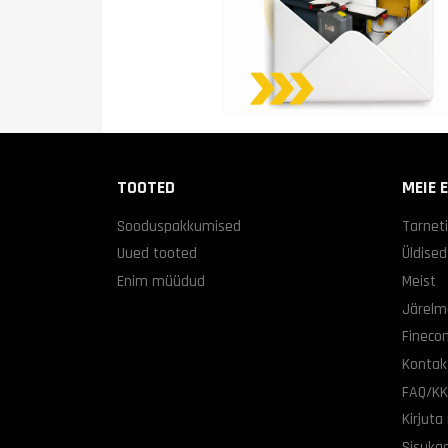
TOOTED
MEIE 
Sooduspakkumised
Tarnet
Uued tooted
Üldise
Enim müüdud
Meist
Järelm
Finecon
Kontak
FAQ/K
Kirjuta
Sisuka