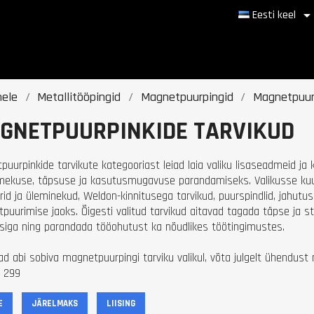
Eesti keel
hele
Metallitööpingid
Magnetpuurpingid
Magnetpuurp
GNETPUURPINKIDE TARVIKUD
puurpinkide tarvikute kategooriast leiad laia valiku lisaseadmeid ja
mekuse, täpsuse ja kasutusmugavuse parandamiseks. Valikusse kuulu
rid ja üleminekud, Weldon-kinnitusega tarvikud, puurspindlid, jahutu
puurimise jaoks. Õigesti valitud tarvikud aitavad tagada täpse ja s
siga ning parandada tööohutust ka nõudlikes töötingimustes.
jad abi sobiva magnetpuurpingi tarviku valikul, võta julgelt ühendu
 299
E
JÄRELMAKS
LIISING