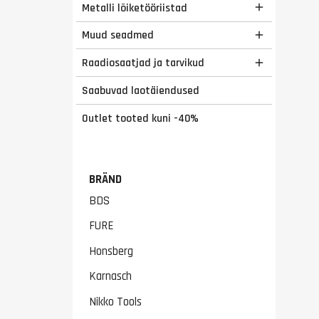
Metalli lõiketööriistad

Muud seadmed

Raadiosaatjad ja tarvikud

Saabuvad laotäiendused
Outlet tooted kuni -40%
BRÄND
BDS
FURE
Honsberg
Karnasch
Nikko Tools