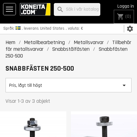
Logga in
search
shopping_cart
(0)
settings
Språk:
, leverans
United States
, valuta:
€
Hem
Metallbearbetning
Metallsvarvar
Tillbehör
för metallsvarvar
Snabbstålfästen
Snabbfästen
250-500
SNABBFÄSTEN 250-500

Pris, lågt till högt
Visar 1-3 av 3 objekt