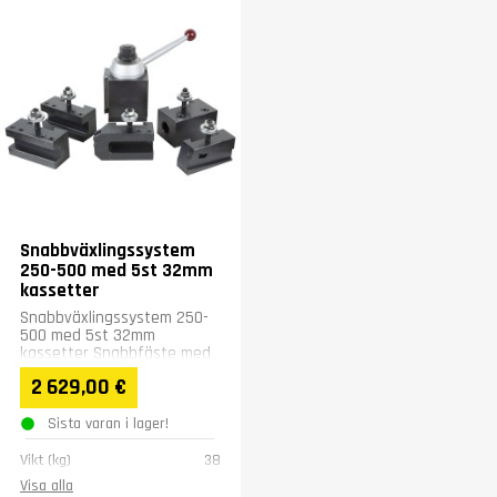
Snabbväxlingssystem
250-500 med 5st 32mm
kassetter
Snabbväxlingssystem 250-
500 med 5st 32mm
kassetter Snabbfäste med
verktygshållare för svarvar
2 629,00 €
med en rotationsdiameter
på...
Sista varan i lager!
Vikt (kg)
38
Visa alla