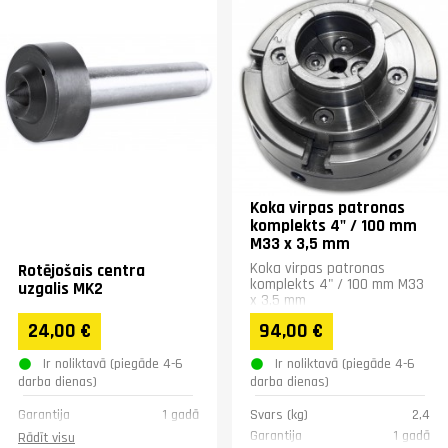
Koka virpas patronas
komplekts 4" / 100 mm
M33 x 3,5 mm
Koka virpas patronas
Rotējošais centra
komplekts 4" / 100 mm M33
uzgalis MK2
x 3,5 mm
24,00 €
94,00 €
Ir noliktavā (piegāde 4-6
Ir noliktavā (piegāde 4-6
darba dienas)
darba dienas)
Garantija
1 gadā
Svars (kg)
2,4
Garantija
1 gadā
Rādīt visu