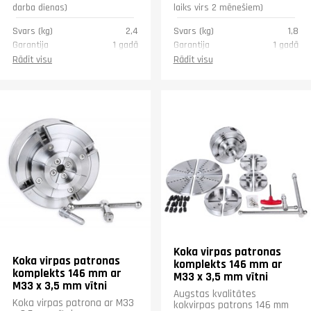
darba dienas)
laiks virs 2 mēnešiem)
Svars (kg)
2,4
Svars (kg)
1,8
Garantija
1 gadā
Garantija
1 gadā
Rādīt visu
Rādīt visu
Koka virpas patronas
Koka virpas patronas
komplekts 146 mm ar
komplekts 146 mm ar
M33 x 3,5 mm vītni
M33 x 3,5 mm vītni
Augstas kvalitātes
Koka virpas patrona ar M33
kokvirpas patrons 146 mm