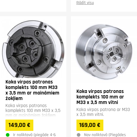
Rādīt visu
Koka virpas patronas
komplekts 100 mm M33
Koka virpas patronas
x 3,5 mm ar maināmiem
komplekts 100 mm ar
žokļiem
M33 x 3,5 mm vītni
Koka virpas patronas
Koka virpas patrona ar M33
komplekts 100 mm M33 x 3,5
x 3,5 mm vītni.
mm ar maināmiem žokļiem
149,00 €
169,00 €
Ir noliktavā (piegāde 4-6
Nav noliktavā (Piegādes