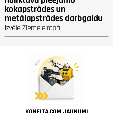
noliktavā pieejamo
kokapstrādes un
metālapstrādes darbgaldu
izvēle Ziemeļeiropā!
KONEITA.COM JAUNUMI