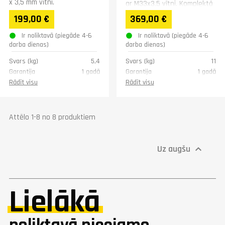
x 3,5 mm vītni.
ar M33x3,5 vītni. Komplektā
5 maināmi žokļi, 16
199,00 €
369,00 €
stiprinājuma tapas un
centrālā...
Ir noliktavā (piegāde 4-6
Ir noliktavā (piegāde 4-6
darba dienas)
darba dienas)
Svars (kg)
5,4
Svars (kg)
11
Garantija
1 gadā
Garantija
1 gadā
Rādīt visu
Rādīt visu
Attēlo 1-8 no 8 produktiem
Uz augšu

Lielākā