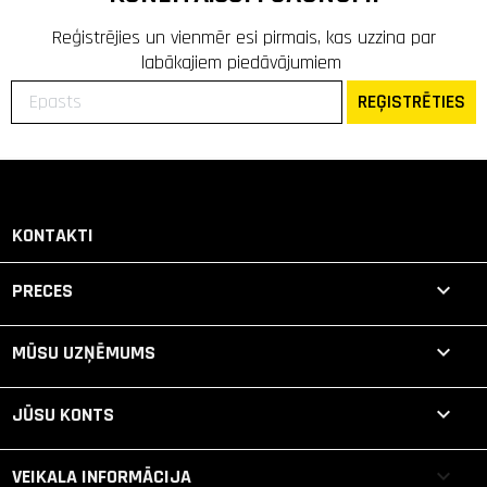
Reģistrējies un vienmēr esi pirmais, kas uzzina par
labākajiem piedāvājumiem
REĢISTRĒTIES
KONTAKTI

PRECES

MŪSU UZŅĒMUMS

JŪSU KONTS
keyboard_arrow_down
VEIKALA INFORMĀCIJA