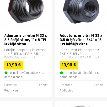
Adapteris ar vītni M 33 x
Adapteris ar vītni M 33 x
3,5 ārējā vītne, 1" x 8 TPI
3,5 ārējā vītne, 3/4" x 16
iekšējā vītne
TPI iekšējā vītne.
Pārejas adapteris kokvirpai:
Rūdīta tērauda adapteris:
1" × 8 TPI uz M33 × 3,5.
3/4"×16 TPI vārpstu
Rūdīts tērauds precīzai
pārveido uz M33×3,5. Ļauj
saderībai. Sešstūris ērtai
lietot M33 patronas un
13,90 €
13,90 €
uzstādīšanai un...
piederumus. Sešstūra
forma...
Ir noliktavā (piegāde 4-6
Ir noliktavā (piegāde 4-6
darba dienas)
darba dienas)
Garantija
1 gadā
Garantija
1 gadā
Rādīt visu
Rādīt visu