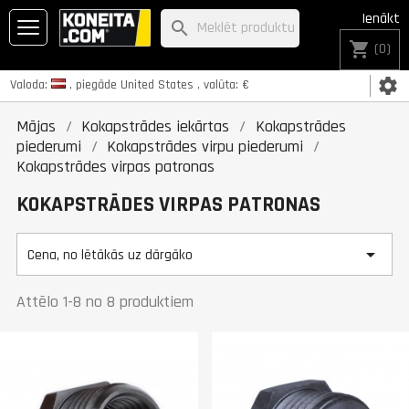
Ienākt
search
shopping_cart
(0)
settings
Valoda:
, piegāde
United States
, valūta:
€
Mājas
Kokapstrādes iekārtas
Kokapstrādes
piederumi
Kokapstrādes virpu piederumi
Kokapstrādes virpas patronas
KOKAPSTRĀDES VIRPAS PATRONAS

Cena, no lētākās uz dārgāko
Attēlo 1-8 no 8 produktiem