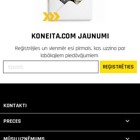
KONEITA.COM JAUNUMI
Reģistrējies un vienmēr esi pirmais, kas uzzina par
labākajiem piedāvājumiem
REĢISTRĒTIES
KONTAKTI

PRECES

MŪSU UZŅĒMUMS