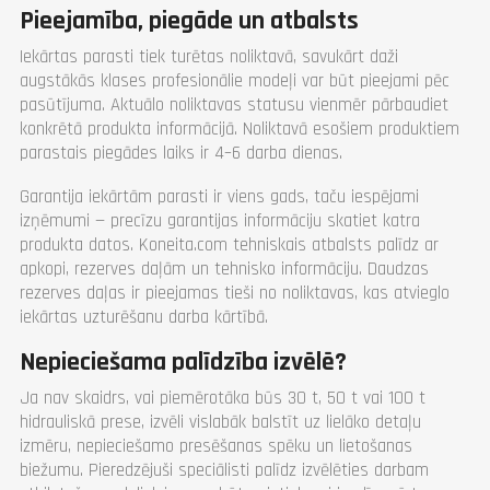
Pieejamība, piegāde un atbalsts
Iekārtas parasti tiek turētas noliktavā, savukārt daži
augstākās klases profesionālie modeļi var būt pieejami pēc
pasūtījuma. Aktuālo noliktavas statusu vienmēr pārbaudiet
konkrētā produkta informācijā. Noliktavā esošiem produktiem
parastais piegādes laiks ir 4–6 darba dienas.
Garantija iekārtām parasti ir viens gads, taču iespējami
izņēmumi — precīzu garantijas informāciju skatiet katra
produkta datos. Koneita.com tehniskais atbalsts palīdz ar
apkopi, rezerves daļām un tehnisko informāciju. Daudzas
rezerves daļas ir pieejamas tieši no noliktavas, kas atvieglo
iekārtas uzturēšanu darba kārtībā.
Nepieciešama palīdzība izvēlē?
Ja nav skaidrs, vai piemērotāka būs 30 t, 50 t vai 100 t
hidrauliskā prese, izvēli vislabāk balstīt uz lielāko detaļu
izmēru, nepieciešamo presēšanas spēku un lietošanas
biežumu. Pieredzējuši speciālisti palīdz izvēlēties darbam