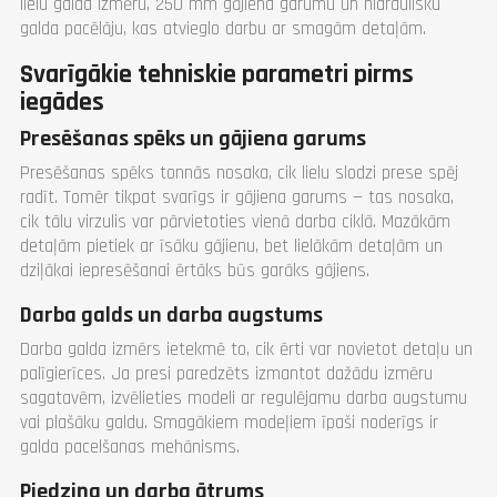
lielu galda izmēru, 250 mm gājiena garumu un hidraulisku
galda pacēlāju, kas atvieglo darbu ar smagām detaļām.
Svarīgākie tehniskie parametri pirms
iegādes
Presēšanas spēks un gājiena garums
Presēšanas spēks tonnās nosaka, cik lielu slodzi prese spēj
radīt. Tomēr tikpat svarīgs ir gājiena garums — tas nosaka,
cik tālu virzulis var pārvietoties vienā darba ciklā. Mazākām
detaļām pietiek ar īsāku gājienu, bet lielākām detaļām un
dziļākai iepresēšanai ērtāks būs garāks gājiens.
Darba galds un darba augstums
Darba galda izmērs ietekmē to, cik ērti var novietot detaļu un
palīgierīces. Ja presi paredzēts izmantot dažādu izmēru
sagatavēm, izvēlieties modeli ar regulējamu darba augstumu
vai plašāku galdu. Smagākiem modeļiem īpaši noderīgs ir
galda pacelšanas mehānisms.
Piedziņa un darba ātrums