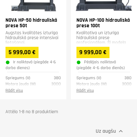
Garantija
1 gadā
NOVA HP-50 hidrauliskā
NOVA HP-100 hidrauliskā
prese 50t
prese 100t
Augstas kvalitātes izturīga
Kvalitatīva un izturīga
hidrauliskā prese intensīvai
hidrauliskā prese
lietošanai.
profesionāļiem. Šī modeļa
galdam ir hidrauliskais lifts.
5 999,00 €
9 999,00 €
Ir noliktavā (piegāde 4-6
Pēdējais noliktavā
darba dienas)
(piegāde 4–6 darba dienās)
Spriegums (V)
380
Spriegums (V)
380
Motora jauda (W)
3000
Motora jauda (W)
3000
Spiediens (t)
50
Spiediens (t)
100
Rādīt visu
Rādīt visu
Tvertnes tilpums (l)
12
Virzuļa ātrums (mm/s)
4-14
Gājiena garums (mm)
220
Gājiena garums (mm)
250
Virzuļa ātrums (mm/s)
↑8, ↓6
Galvenā galda izmērs
Attēlo 1-8 no 8 produktiem
(mm)
Galvenā galda izmērs
(mm)
460 x 980
345 x 475
Galda kustība (mm)
405
Uz augšu

Galda kustība (mm)
405
Spiediens (bar)
30 MPa