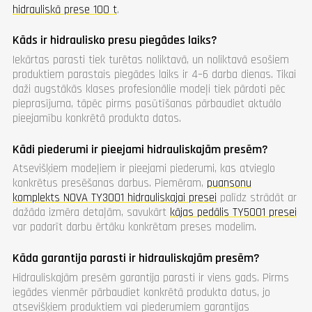
hidrauliskā prese 100 t
.
Kāds ir hidraulisko presu piegādes laiks?
Iekārtas parasti tiek turētas noliktavā, un noliktavā esošiem
produktiem parastais piegādes laiks ir 4–6 darba dienas. Tikai
daži augstākās klases profesionālie modeļi tiek pārdoti pēc
pieprasījuma, tāpēc pirms pasūtīšanas pārbaudiet aktuālo
pieejamību konkrētā produkta datos.
Kādi piederumi ir pieejami hidrauliskajām presēm?
Atsevišķiem modeļiem ir pieejami piederumi, kas atvieglo
konkrētus presēšanas darbus. Piemēram,
puansonu
komplekts NOVA TY3001 hidrauliskajai presei
palīdz strādāt ar
dažāda izmēra detaļām, savukārt
kājas pedālis TY5001 presei
var padarīt darbu ērtāku konkrētam preses modelim.
Kāda garantija parasti ir hidrauliskajām presēm?
Hidrauliskajām presēm garantija parasti ir viens gads. Pirms
iegādes vienmēr pārbaudiet konkrētā produkta datus, jo
atsevišķiem produktiem vai piederumiem garantijas