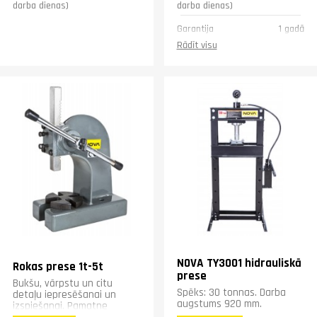
darba dienas)
darba dienas)
Garantija
1 gadā
Rādīt visu
NOVA TY3001 hidrauliskā
Rokas prese 1t-5t
prese
Bukšu, vārpstu un citu
Spēks: 30 tonnas. Darba
detaļu iepresēšanai un
augstums 920 mm.
izspiešanai. Pamatne