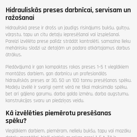
Spiediens (bar)
25 MPa
Svars (kg)
1290
Hidrauliskās preses darbnīcai, servisam un
Svars (kg)
780
Garantija
1 gadā
Garantija
1 gadā
ražošanai
Hidrauliskā prese ir drošs un jaudīgs risinājums bukšu, gultņu,
vārpstu, tapu un citu detaļu iepresēšanai vai izspiešanai.
Pareizi izvēlēta prese palīdz strādāt kontrolēti, samazina lieku
mehānisku slodzi uz detaļām un padara atkārtojamus darbus
ātrākus.
Piedāvājumā ir gan kompaktas rokas preses 1–5 t vieglākiem
montāžas darbiem, gan darbnīcu un profesionālās
hidrauliskās preses ar 30, 50 un 100 tonnu presēšanas spēku.
Modeļu izvēlē ir svarīgi ņemt vērā ne tikai maksimālo spēku,
bet arī gājiena garumu, darba galda izmēru, darba augstumu,
konstrukcijas svaru un piedziņas veidu.
Kā izvēlēties piemērotu presēšanas
spēku?
Vieglākiem darbiem, piemēram, nelielu bukšu, tapu vai mazāku