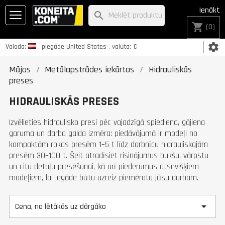
Ienākt
search
shopping_cart
(0)
settings
Valoda:
, piegāde
United States
, valūta:
€
Mājas
Metālapstrādes iekārtas
Hidrauliskās
preses
HIDRAULISKĀS PRESES
Izvēlieties hidraulisko presi pēc vajadzīgā spiediena, gājiena
garuma un darba galda izmēra: piedāvājumā ir modeļi no
kompaktām rokas presēm 1–5 t līdz darbnīcu hidrauliskajām
presēm 30–100 t. Šeit atradīsiet risinājumus bukšu, vārpstu
un citu detaļu presēšanai, kā arī piederumus atsevišķiem
modeļiem, lai iegāde būtu uzreiz piemērota jūsu darbam.

Cena, no lētākās uz dārgāko