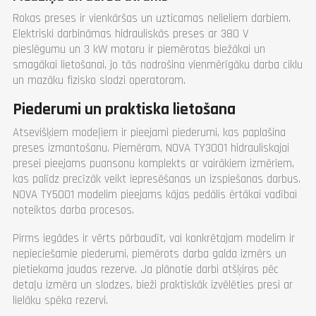
Rokas preses ir vienkāršas un uzticamas nelieliem darbiem.
Elektriski darbināmas hidrauliskās preses ar 380 V
pieslēgumu un 3 kW motoru ir piemērotas biežākai un
smagākai lietošanai, jo tās nodrošina vienmērīgāku darba ciklu
un mazāku fizisko slodzi operatoram.
Piederumi un praktiska lietošana
Atsevišķiem modeļiem ir pieejami piederumi, kas paplašina
preses izmantošanu. Piemēram, NOVA TY3001 hidrauliskajai
presei pieejams puansonu komplekts ar vairākiem izmēriem,
kas palīdz precīzāk veikt iepresēšanas un izspiešanas darbus.
NOVA TY5001 modelim pieejams kājas pedālis ērtākai vadībai
noteiktos darba procesos.
Pirms iegādes ir vērts pārbaudīt, vai konkrētajam modelim ir
nepieciešamie piederumi, piemērots darba galda izmērs un
pietiekama jaudas rezerve. Ja plānotie darbi atšķiras pēc
detaļu izmēra un slodzes, bieži praktiskāk izvēlēties presi ar
lielāku spēka rezervi.