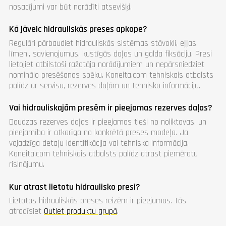
nosacījumi var būt norādīti atsevišķi.
Kā jāveic hidrauliskās preses apkope?
Regulāri pārbaudiet hidrauliskās sistēmas stāvokli, eļļas
līmeni, savienojumus, kustīgās daļas un galda fiksāciju. Presi
lietojiet atbilstoši ražotāja norādījumiem un nepārsniedziet
nominālo presēšanas spēku. Koneita.com tehniskais atbalsts
palīdz ar servisu, rezerves daļām un tehnisko informāciju.
Vai hidrauliskajām presēm ir pieejamas rezerves daļas?
Daudzas rezerves daļas ir pieejamas tieši no noliktavas, un
pieejamība ir atkarīga no konkrētā preses modeļa. Ja
vajadzīga detaļu identifikācija vai tehniska informācija,
Koneita.com tehniskais atbalsts palīdz atrast piemērotu
risinājumu.
Kur atrast lietotu hidraulisko presi?
Lietotas hidrauliskās preses reizēm ir pieejamas. Tās
atradīsiet
Outlet produktu grupā
.