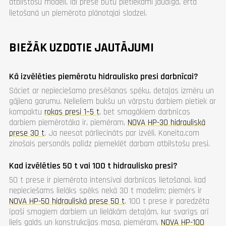
atbilstošu modeli, lai prese būtu pietiekami jaudīga, ērta
lietošanā un piemērota plānotajai slodzei.
BIEŽĀK UZDOTIE JAUTĀJUMI
Kā izvēlēties piemērotu hidraulisko presi darbnīcai?
Sāciet ar nepieciešamo presēšanas spēku, detaļas izmēru un
gājiena garumu. Nelieliem bukšu un vārpstu darbiem pietiek ar
kompaktu
rokas presi 1–5 t
, bet smagākiem darbnīcas
darbiem piemērotāka ir, piemēram,
NOVA HP-30 hidrauliskā
prese 30 t
. Ja neesat pārliecināts par izvēli, Koneita.com
zinošais personāls palīdz piemeklēt darbam atbilstošu presi.
Kad izvēlēties 50 t vai 100 t hidraulisko presi?
50 t prese ir piemērota intensīvai darbnīcas lietošanai, kad
nepieciešams lielāks spēks nekā 30 t modelim; piemērs ir
NOVA HP-50 hidrauliskā prese 50 t
. 100 t prese ir paredzēta
īpaši smagiem darbiem un lielākām detaļām, kur svarīgs arī
liels galds un konstrukcijas masa, piemēram,
NOVA HP-100