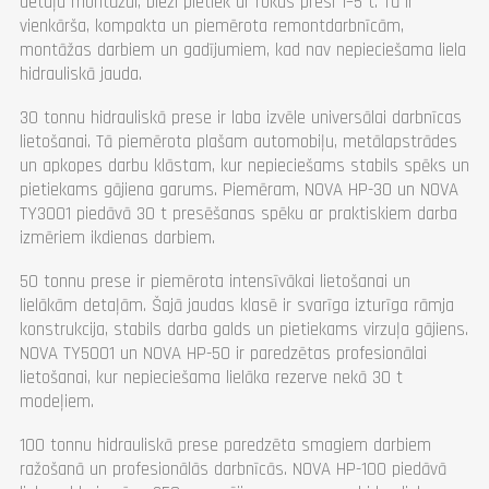
detaļu montāžai, bieži pietiek ar rokas presi 1–5 t. Tā ir
vienkārša, kompakta un piemērota remontdarbnīcām,
montāžas darbiem un gadījumiem, kad nav nepieciešama liela
hidrauliskā jauda.
30 tonnu hidrauliskā prese ir laba izvēle universālai darbnīcas
lietošanai. Tā piemērota plašam automobiļu, metālapstrādes
un apkopes darbu klāstam, kur nepieciešams stabils spēks un
pietiekams gājiena garums. Piemēram, NOVA HP-30 un NOVA
TY3001 piedāvā 30 t presēšanas spēku ar praktiskiem darba
izmēriem ikdienas darbiem.
50 tonnu prese ir piemērota intensīvākai lietošanai un
lielākām detaļām. Šajā jaudas klasē ir svarīga izturīga rāmja
konstrukcija, stabils darba galds un pietiekams virzuļa gājiens.
NOVA TY5001 un NOVA HP-50 ir paredzētas profesionālai
lietošanai, kur nepieciešama lielāka rezerve nekā 30 t
modeļiem.
100 tonnu hidrauliskā prese paredzēta smagiem darbiem
ražošanā un profesionālās darbnīcās. NOVA HP-100 piedāvā