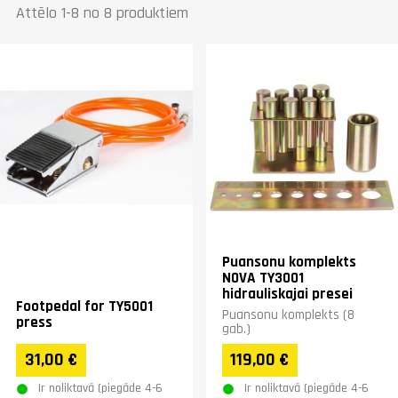
Attēlo 1-8 no 8 produktiem
Puansonu komplekts
NOVA TY3001
hidrauliskajai presei
Footpedal for TY5001
Puansonu komplekts (8
press
gab.)
31,00 €
119,00 €
Ir noliktavā (piegāde 4-6
Ir noliktavā (piegāde 4-6