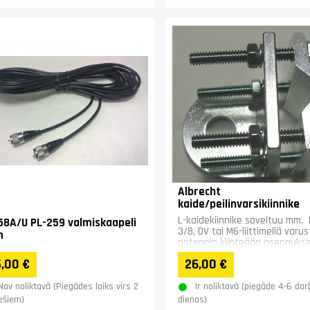
Albrecht
kaide/peilinvarsikiinnike
L-kaidekiinnike soveltuu mm. 
58A/U PL-259 valmiskaapeli
3/8, DV tai M6-liittimellä varu
m
antennin kiinteään asennuks
,00 €
26,00 €
Nav noliktavā (Piegādes laiks virs 2
Ir noliktavā (piegāde 4-6 dar
šiem)
dienas)