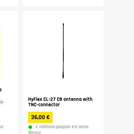
a
HyFlex CL-27 CB antenna with
le
TNC-connector
36,00 €
ba
Ir noliktavā (piegāde 4-6 darba
dienas)