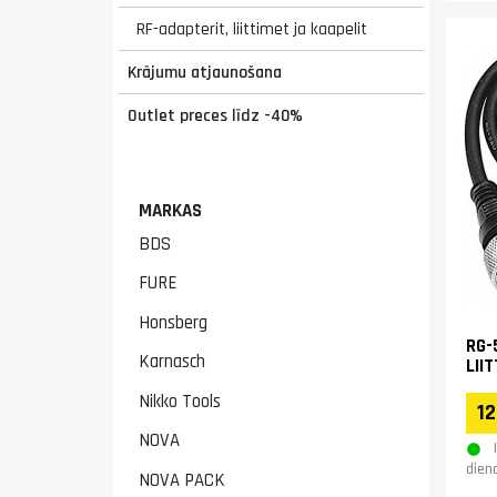
RF-adapterit, liittimet ja kaapelit
Krājumu atjaunošana
Outlet preces līdz -40%
MARKAS
BDS
FURE
Honsberg
RG-
Karnasch
LII
Nikko Tools
12
NOVA
dien
NOVA PACK