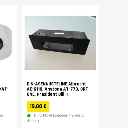
DIN-ASENNUSTELINE Albrecht
9/AT-
AE-6110, Anytone AT-779, CRT
ONE, President Bill II
19,00 €
ba
Ir noliktavā (piegāde 4-6 darba
dienas)