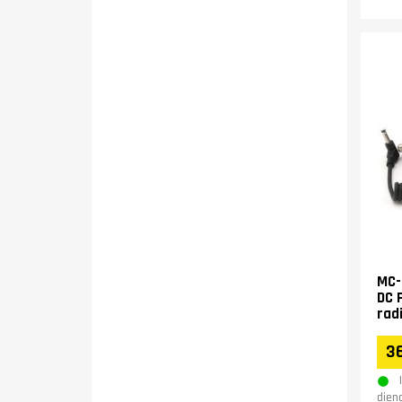
MC-
DC 
rad
36
dien