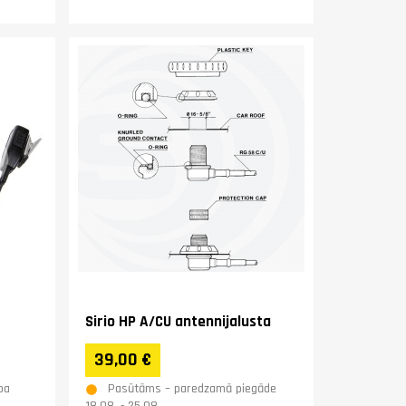
Sirio HP A/CU antennijalusta
39,00 €
ba
Pasūtāms – paredzamā piegāde
18.08. - 25.08.