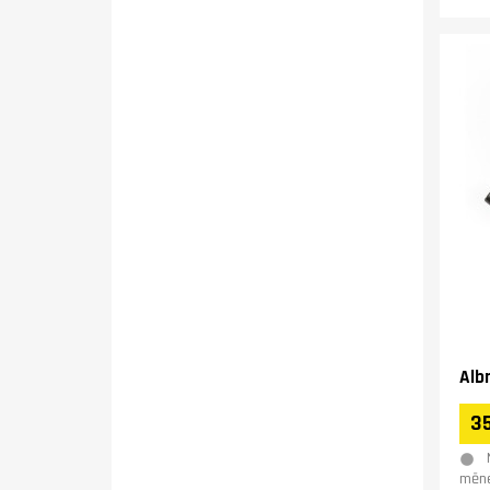
Alb
35
mēne