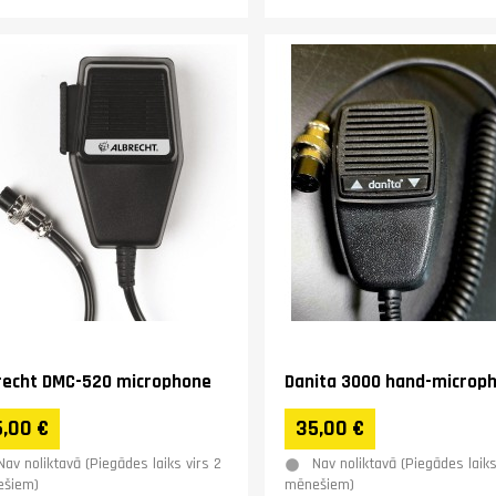
recht DMC-520 microphone
Danita 3000 hand-microp
,00 €
35,00 €
Nav noliktavā (Piegādes laiks virs 2
Nav noliktavā (Piegādes laiks
šiem)
mēnešiem)