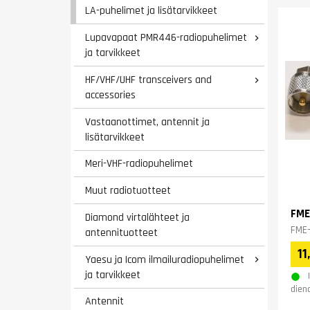
LA-puhelimet ja lisätarvikkeet
Lupavapaat PMR446-radiopuhelimet

ja tarvikkeet
HF/VHF/UHF transceivers and

accessories
Vastaanottimet, antennit ja
lisätarvikkeet
Meri-VHF-radiopuhelimet
Muut radiotuotteet
FME
Diamond virtalähteet ja
FME-
antennituotteet
11
Yaesu ja Icom ilmailuradiopuhelimet

ja tarvikkeet
dien
Antennit