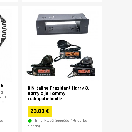
ke
DIN-teline President Harry 3,
ja
Barry 2 ja Tommy-
ellä
radiopuhelimille
 on
23,00 €
ba
Ir noliktavā (piegāde 4-6 darba
dienas)