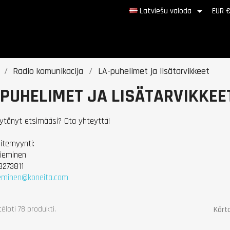

Latviešu valoda
EUR 
Radio komunikacija
LA-puhelimet ja lisätarvikkeet
-PUHELIMET JA LISÄTARVIKKEE
öytänyt etsimääsi? Ota yhteyttä!
aitemyynti:
Nieminen
8273811
nieminen@koneita.com
tēloti 78 produkti.
Kārto