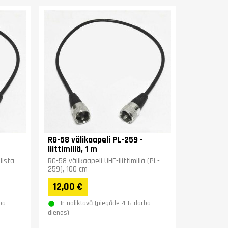
RG-58 välikaapeli PL-259 -
liittimillä, 1 m
lista
RG-58 välikaapeli UHF-liittimillä (PL-
259), 100 cm
12,00 €
ba
Ir noliktavā (piegāde 4-6 darba
dienas)