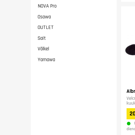
NOVA Pro
Osawa
OUTLET
Sait
Völkel
Yamawa
Alb
Velc
kuu
20
dien