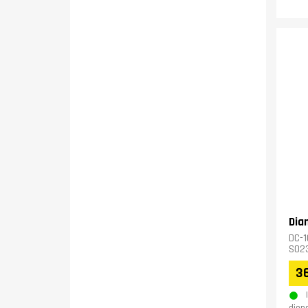
Dia
DC-1
SO23
36
dien