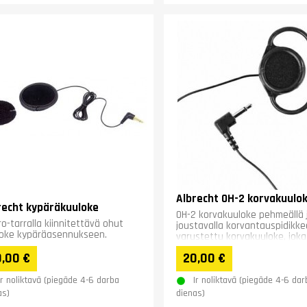
Albrecht OH-2 korvakuulo
recht kypäräkuuloke
OH-2 korvakuuloke pehmeällä 
ro-tarralla kiinnitettävä ohut
joustavalla korvantauspidikke
loke kypäräasennukseen.
varustettu korvakuuloke, joka
miellyttävä käyttää...
,00 €
20,00 €
Ir noliktavā (piegāde 4-6 darba
Ir noliktavā (piegāde 4-6 dar
as)
dienas)