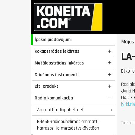
Īpašie piedāvājumi
Mājas
Kokapstrādes iekārtas

LA
Metālapstrādes iekārtas

Etkö l
Griešanas instrumenti

Radiol
Citi produkti

Jyrki 
040 - 
Radio komunikacija

jyrki.
Ammattiradiopuhelimet

RHA68-radiopuhelimet ammatti,
Tiek at
harraste- ja metsästyskäyttöön