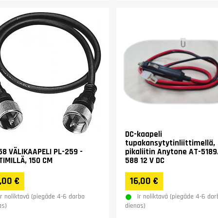
DC-kaapeli
tupakansytytinliittimellä,
58 VÄLIKAAPELI PL-259 -
pikaliitin Anytone AT-518
TTIMILLÄ, 150 CM
588 12 V DC
,00 €
16,00 €
Ir noliktavā (piegāde 4-6 darba
Ir noliktavā (piegāde 4-6 dar
as)
dienas)