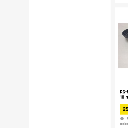
RG-
10 
25
mēne