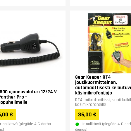
Gear Keeper RT4
jousikuormitteinen,
automaattisesti kelautuv
500 ajoneuvolaturi 12/24 V
käsimikrofonijojo
Panther Pro -
RT4 mikrofonihissi, sopii kaikil
iopuhelimelle
käsimikrofoneille
,00 €
36,00 €
Ir noliktavā (piegāde 4-6 darba
Ir noliktavā (piegāde 4-6 dar
as)
dienas)