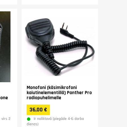
Monofoni (käsimikrofoni
kaiutinelementillä) Panther Pro
hone
radiopuhelimelle
36,00 €
 virs 2
Ir noliktavā (piegāde 4-6 darba
dienas)