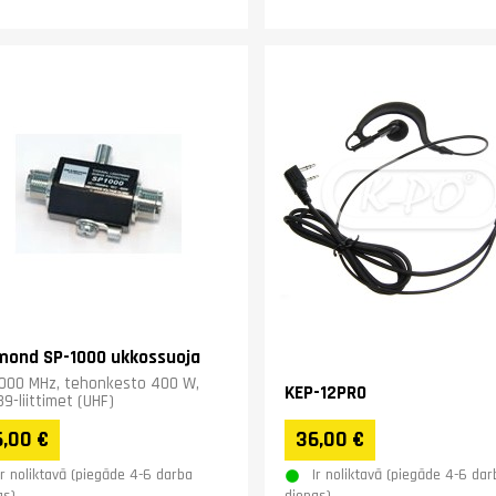
mond SP-1000 ukkossuoja
000 MHz, tehonkesto 400 W,
KEP-12PRO
9-liittimet (UHF)
,00 €
36,00 €
Ir noliktavā (piegāde 4-6 darba
Ir noliktavā (piegāde 4-6 dar
as)
dienas)