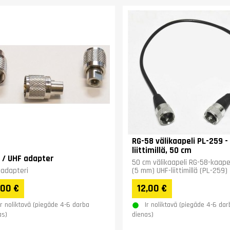
RG-58 välikaapeli PL-259 -
liittimillä, 50 cm
 / UHF adapter
50 cm välikaapeli RG-58-kaape
adapteri
(5 mm) UHF-liittimillä (PL-259)
,00 €
12,00 €
Ir noliktavā (piegāde 4-6 darba
Ir noliktavā (piegāde 4-6 dar
as)
dienas)