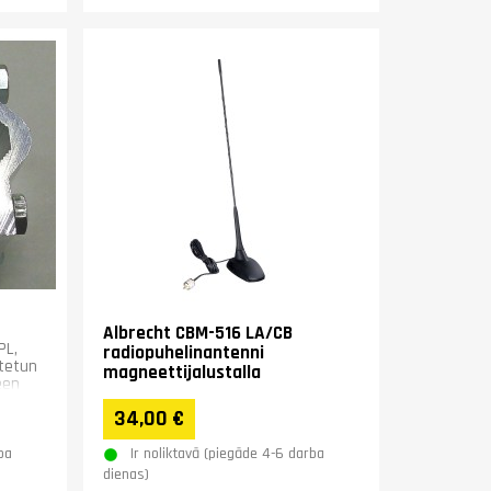
Albrecht CBM-516 LA/CB
PL,
radiopuhelinantenni
stetun
magneettijalustalla
een
34,00 €
ba
Ir noliktavā (piegāde 4-6 darba
dienas)