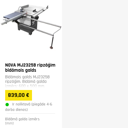
Augstums (mm)
400
Svars (kg)
28
Garantija
1 gadā
NOVA MJ2325B ripzāģim
bīdāmais galds
Bīdāmais galds MJ2325B
ripzāģim. Bīdāmā galda
izmērs: 600 x 500 mm.
Bīdāmā galda šķērsvirziena
839,00 €
kustība: 1700 mm
Ir noliktavā (piegāde 4-6
darba dienas)
Bīdāmā galda izmērs
(mm)