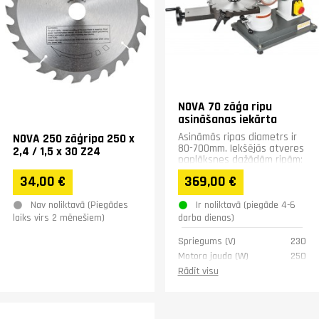
NOVA 70 zāģa ripu
asināšanas iekārta
Asināmās ripas diametrs ir
NOVA 250 zāģripa 250 x
80-700mm. Iekšējās atveres
2,4 / 1,5 x 30 Z24
paplāksnes dažādām ripām:
20mm, 22mm, 25mm, 30mm
34,00 €
369,00 €
Nav noliktavā (Piegādes
Ir noliktavā (piegāde 4-6
laiks virs 2 mēnešiem)
darba dienas)
Spriegums (V)
230
Motora jauda (W)
250
Motors (apgr/min)
2850
Rādīt visu
Trokšņu līmenis dB(A)
69
Platums (mm)
340
Garums (mm)
530