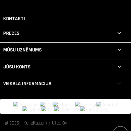
KONTAKTI

PRECES

MŪSU UZŅĒMUMS

JŪSU KONTS
keyboard_arrow_down
VEIKALA INFORMĀCIJA
© 2026 - Koneita.com / Utec Oy