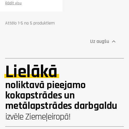
600x500
Rādīt visu
Šķērsvirziena galda
1700
kustība (mm)
Svars (kg)
60
Attēlo 1-5 no 5 produktiem
Uz augšu

Lielākā
noliktavā pieejamo
kokapstrādes un
metālapstrādes darbgaldu
izvēle Ziemeļeiropā!