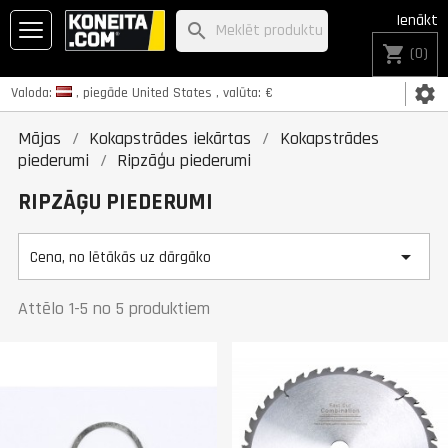
Ienākt
search
shopping_cart
(0)
settings
Valoda:
, piegāde
United States
, valūta:
€
Mājas
Kokapstrādes iekārtas
Kokapstrādes
piederumi
Ripzāģu piederumi
RIPZĀĢU PIEDERUMI

Cena, no lētākās uz dārgāko
Attēlo 1-5 no 5 produktiem