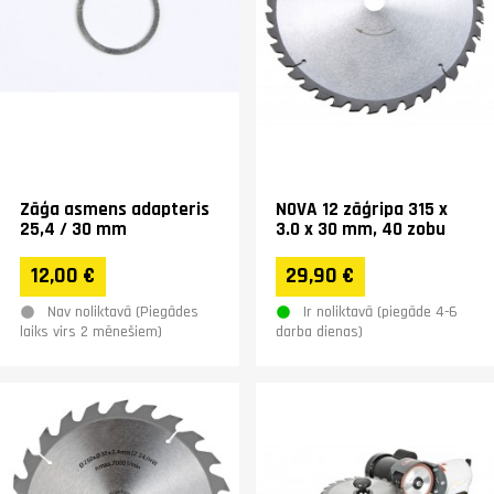
Zāģa asmens adapteris
NOVA 12 zāģripa 315 x
25,4 / 30 mm
3.0 x 30 mm, 40 zobu
12,00 €
29,90 €
Nav noliktavā (Piegādes
Ir noliktavā (piegāde 4-6
laiks virs 2 mēnešiem)
darba dienas)