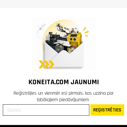
KONEITA.COM JAUNUMI
Reģistrējies un vienmēr esi pirmais, kas uzzina par
labākajiem piedāvājumiem
REĢISTRĒTIES