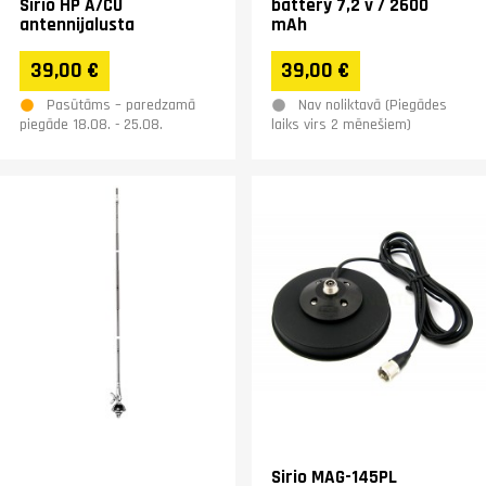
Sirio HP A/CU
battery 7,2 v / 2600
antennijalusta
mAh
39,00 €
39,00 €
Pasūtāms – paredzamā
Nav noliktavā (Piegādes
piegāde 18.08. - 25.08.
laiks virs 2 mēnešiem)
Sirio MAG-145PL