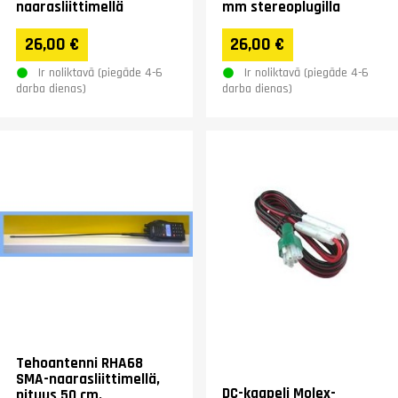
naarasliittimellä
mm stereoplugilla
26,00 €
26,00 €
Ir noliktavā (piegāde 4-6
Ir noliktavā (piegāde 4-6
darba dienas)
darba dienas)
Tehoantenni RHA68
SMA-naarasliittimellä,
DC-kaapeli Molex-
pituus 50 cm.