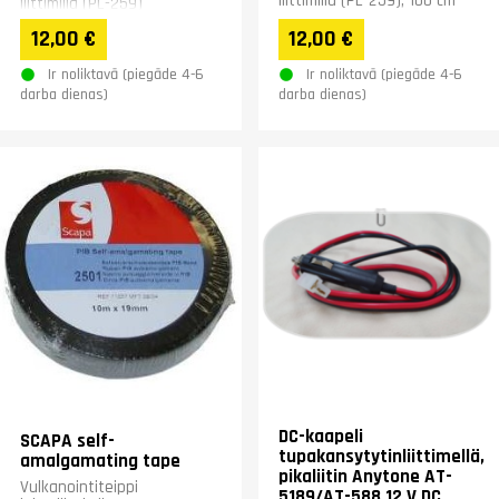
liittimillä (PL-259), 100 cm
liittimillä (PL-259)
12,00 €
12,00 €
Ir noliktavā (piegāde 4-6
Ir noliktavā (piegāde 4-6
darba dienas)
darba dienas)
DC-kaapeli
SCAPA self-
tupakansytytinliittimellä,
amalgamating tape
pikaliitin Anytone AT-
Vulkanointiteippi
5189/AT-588 12 V DC