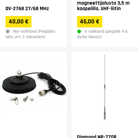
magneettijalusta 3,5 m
DV-2768 27/68 MHz
kaapelilla, UHF-liitin
40,00 €
45,00 €
Nav noliktavā (Piegādes
Ir noliktavā (piegāde 4-6
laiks virs 2 mēnešiem)
darba dienas)
Diamond NR-770R