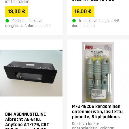
johtoliitoksiin
13,00 €
16,00 €
Pēdējais noliktavā
Ir noliktavā (piegāde 4-6
(piegāde 4–6 darba dienās)
darba dienas)
MFJ-16C06 keraaminen
antennieristin, lasitettu
DIN-ASENNUSTELINE
pinnoite, 6 kpl pakkaus
Albrecht AE-6110,
Kestävä lanka-
Anytone AT-779, CRT
antennieristin. Voidaan