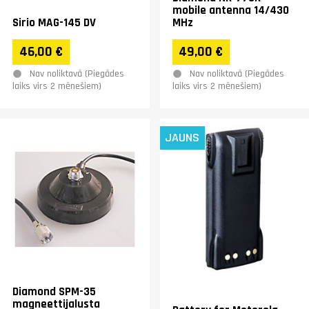
mobile antenna 14/430
Sirio MAG-145 DV
MHz
46,00 €
49,00 €
Nav noliktavā (Piegādes
Nav noliktavā (Piegādes
laiks virs 2 mēnešiem)
laiks virs 2 mēnešiem)
JAUNS
Diamond SPM-35
magneettijalusta