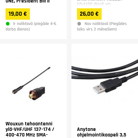
ONE, President Bill II
käyttää dipoli ym.
vastaavien antennien
19,00 €
26,00 €
keskieristimenä ja
päätyeristiminä....
Ir noliktavā (piegāde 4-6
Nav noliktavā (Piegādes
darba dienas)
laiks virs 2 mēnešiem)
Wouxun tehoantenni
ylä-VHF/UHF 137-174 /
Anytone
400-470 MHz SMA-
ohjelmointikaapeli 3,5