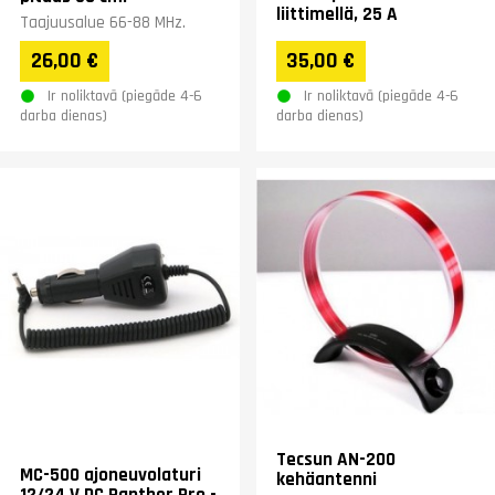
liittimellä, 25 A
Taajuusalue 66-88 MHz.
26,00 €
35,00 €
Ir noliktavā (piegāde 4-6
Ir noliktavā (piegāde 4-6
darba dienas)
darba dienas)
Tecsun AN-200
MC-500 ajoneuvolaturi
kehäantenni
12/24 V DC Panther Pro -