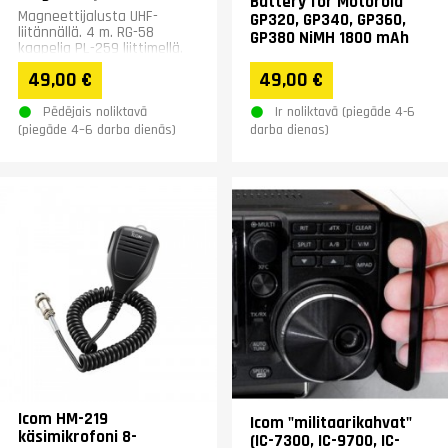
Battery for Motorola
Magneettijalusta UHF-
GP320, GP340, GP360,
liitännällä. 4 m. RG-58
GP380 NiMH 1800 mAh
kaapelia PL-259 liittimellä.
Halkaisija 11 cm.
49,00 €
49,00 €
Pēdējais noliktavā
Ir noliktavā (piegāde 4-6
(piegāde 4–6 darba dienās)
darba dienas)
Icom HM-219
Icom "militaarikahvat"
käsimikrofoni 8-
(IC-7300, IC-9700, IC-