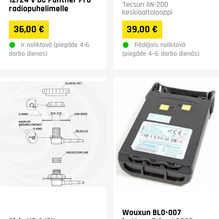
Tecsun AN-200
radiopuhelimelle
keskiaaltolooppi
36,00 €
39,00 €
Ir noliktavā (piegāde 4-6
Pēdējais noliktavā
darba dienas)
(piegāde 4–6 darba dienās)
Wouxun BLO-007