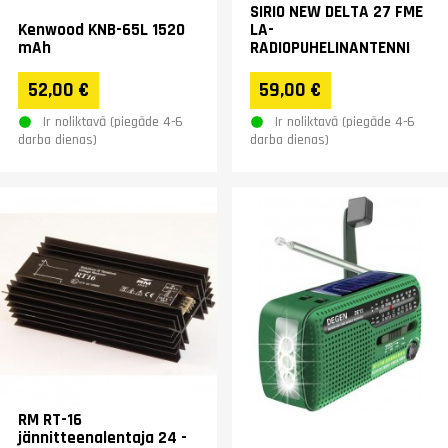
SIRIO NEW DELTA 27 FME
Kenwood KNB-65L 1520
LA-
mAh
RADIOPUHELINANTENNI
52,00 €
59,00 €
Ir noliktavā (piegāde 4-6
Ir noliktavā (piegāde 4-6
darba dienas)
darba dienas)
RM RT-16
jännitteenalentaja 24 -