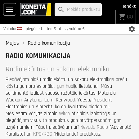
Ienākt
search
shopping_cart
(0)
settings
Valoda:
, piegāde
United States
, valūta:
€
Mājas
Radio komunikacija
RADIO KOMUNIKACIJA
Radioiekārtas un sakaru elektronika
Piedāvājam plašu radioiekārtu un sakaru elektronikas preču
klāstu gan profesionālai, gan hobija lietošanai. Mūsu
sortimentā ietilpst vadošo ražotāju iekārtas: Motorola,
Wouxun, Anytone, Icom, Kenwood, Yaesu, President
Electronics un Albrecht, kā arī kvalitatīvi piederumi.
Mēs esam Vācijas zīmola
WiMo
oficiālais izplatītājs un
piegādājam visus to produktus gan privātpersonām, gan
uzņēmumiem. Tāpat piedāvājam arī
Nevada Radio
(Apvienotā
Karaliste) un
KPO/KBC
(Nīderlande) produktus.