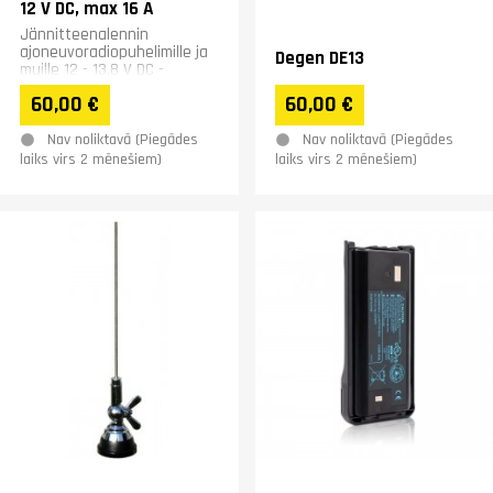
12 V DC, max 16 A
Jännitteenalennin
ajoneuvoradiopuhelimille ja
Degen DE13
muille 12 - 13,8 V DC -
jännitteellä toimiville
60,00 €
60,00 €
laitteille.
Nav noliktavā (Piegādes
Nav noliktavā (Piegādes
laiks virs 2 mēnešiem)
laiks virs 2 mēnešiem)