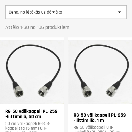

Cena, no lētākās uz dārgāko
Attēlo 1-30 no 106 produktiem
RG-58 välikaapeli PL-259
RG-58 välikaapeli PL-259
-liittimillä, 50 cm
-liittimillä, 1 m
50 cm välikaapeli RG-58-
RG-58 välikaapeli UHF-
kaapelista (5 mm) UHF-