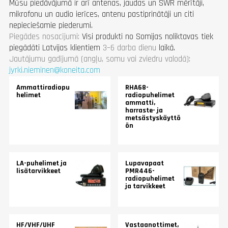
Mūsu piedāvājumā ir arī antenas, jaudas un SWR mērītāji,
mikrofonu un audio ierīces, antenu pastiprinātāji un citi
nepieciešamie piederumi.
Piegādes nosacījumi:
Visi produkti no Somijas noliktavas tiek
piegādāti Latvijas klientiem
3–6 darba dienu
laikā.
Jautājumu gadījumā (angļu, somu vai zviedru valodā):
jyrki.nieminen@koneita.com
Ammattiradiopu
RHA68-
helimet
radiopuhelimet
ammatti,
harraste- ja
metsästyskäyttö
ön
LA-puhelimet ja
Lupavapaat
lisätarvikkeet
PMR446-
radiopuhelimet
ja tarvikkeet
HF/VHF/UHF
Vastaanottimet,