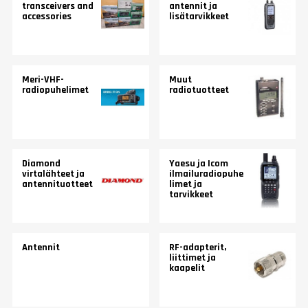
transceivers and
antennit ja
accessories
lisätarvikkeet
Meri-VHF-
Muut
radiopuhelimet
radiotuotteet
Diamond
Yaesu ja Icom
virtalähteet ja
ilmailuradiopuhe
antennituotteet
limet ja
tarvikkeet
Antennit
RF-adapterit,
liittimet ja
kaapelit