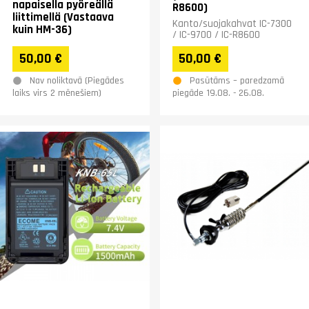
napaisella pyöreällä
R8600)
liittimellä (Vastaava
Kanto/suojakahvat IC-7300
kuin HM-36)
/ IC-9700 / IC-R8600
50,00 €
50,00 €
Nav noliktavā (Piegādes
Pasūtāms – paredzamā
laiks virs 2 mēnešiem)
piegāde 19.08. - 26.08.