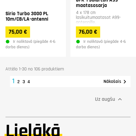
maatasosarja
4 x 178 cm
Sirio Turbo 3000 PL
lasikuitumaatasot A99-
10m/CB/LA-antenni
antennille.
75,00 €
76,00 €
Ir noliktavā (piegāde 4-6
Ir noliktavā (piegāde 4-6
darba dienas)
darba dienas)
Attēlo 1-30 no 106 produktiem
1

Nākošais
2
3
4
Uz augšu

Lielākā