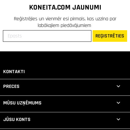
KONEITA.COM JAUNUMI
Reģistrējies un vienmēr esi pirmais, kas uzzina par
labākajiem piedāvājumiem
REĢISTRĒTIES
KONTAKTI

PRECES

MŪSU UZŅĒMUMS

JŪSU KONTS