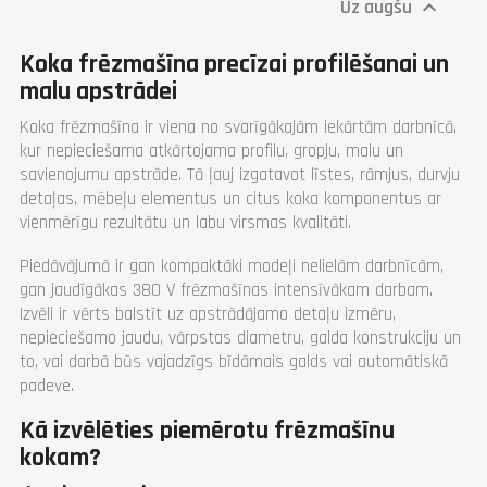
Uz augšu

Galvenā galda izmērs
(mm)
640 x 710
Koka frēzmašīna precīzai profilēšanai un
Bīdāmā galda izmērs
malu apstrādei
(mm)
480 x 500
Koka frēzmašīna ir viena no svarīgākajām iekārtām darbnīcā,
Sliedes izmērs (mm)
1000
kur nepieciešama atkārtojama profilu, gropju, malu un
Augstums (mm)
910
savienojumu apstrāde. Tā ļauj izgatavot līstes, rāmjus, durvju
Svars (kg)
198
detaļas, mēbeļu elementus un citus koka komponentus ar
Garantija
1 gadā
vienmērīgu rezultātu un labu virsmas kvalitāti.
Piedāvājumā ir gan kompaktāki modeļi nelielām darbnīcām,
gan jaudīgākas 380 V frēzmašīnas intensīvākam darbam.
Izvēli ir vērts balstīt uz apstrādājamo detaļu izmēru,
nepieciešamo jaudu, vārpstas diametru, galda konstrukciju un
to, vai darbā būs vajadzīgs bīdāmais galds vai automātiskā
padeve.
Kā izvēlēties piemērotu frēzmašīnu
kokam?