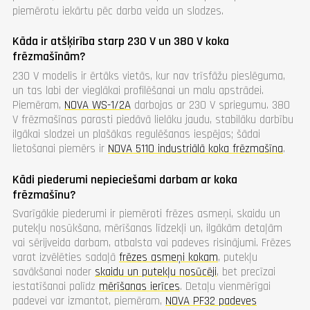
piemērotu iekārtu pēc darba veida un slodzes.
Kāda ir atšķirība starp 230 V un 380 V koka
frēzmašīnām?
230 V modelis ir ērtāks vietās, kur nav trīsfāžu pieslēguma,
un tas labi der vieglākai profilēšanai un malu apstrādei.
Piemēram,
NOVA WS-1/2A
darbojas ar 230 V spriegumu. 380
V frēzmašīnas parasti piedāvā lielāku jaudu, stabilāku darbību
ilgākai slodzei un plašākas regulēšanas iespējas; šādai
lietošanai piemērs ir
NOVA 5110 industriālā koka frēzmašīna
.
Kādi piederumi nepieciešami darbam ar koka
frēzmašīnu?
Svarīgākie piederumi ir piemēroti frēzes asmeņi, skaidu un
putekļu nosūkšana, mērīšanas līdzekļi un, ilgākām detaļām
vai sērijveida darbam, atbalsta vai padeves risinājumi. Frēzes
varat izvēlēties sadaļā
frēzes asmeņi kokam
, putekļu
savākšanai noder
skaidu un putekļu nosūcēji
, bet precīzai
iestatīšanai palīdz
mērīšanas ierīces
. Detaļu vienmērīgai
padevei var izmantot, piemēram,
NOVA PF32 padeves