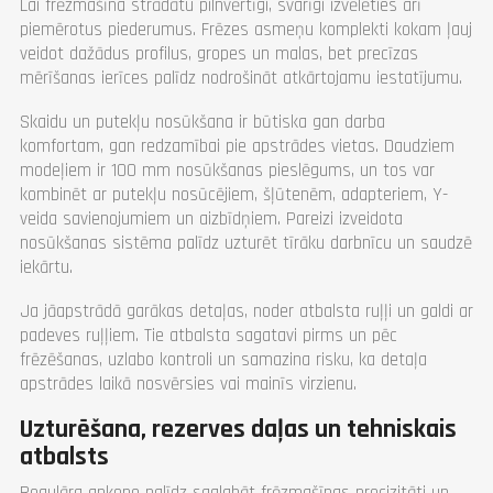
Lai frēzmašīna strādātu pilnvērtīgi, svarīgi izvēlēties arī
piemērotus piederumus. Frēzes asmeņu komplekti kokam ļauj
veidot dažādus profilus, gropes un malas, bet precīzas
mērīšanas ierīces palīdz nodrošināt atkārtojamu iestatījumu.
Skaidu un putekļu nosūkšana ir būtiska gan darba
komfortam, gan redzamībai pie apstrādes vietas. Daudziem
modeļiem ir 100 mm nosūkšanas pieslēgums, un tos var
kombinēt ar putekļu nosūcējiem, šļūtenēm, adapteriem, Y-
veida savienojumiem un aizbīdņiem. Pareizi izveidota
nosūkšanas sistēma palīdz uzturēt tīrāku darbnīcu un saudzē
iekārtu.
Ja jāapstrādā garākas detaļas, noder atbalsta ruļļi un galdi ar
padeves ruļļiem. Tie atbalsta sagatavi pirms un pēc
frēzēšanas, uzlabo kontroli un samazina risku, ka detaļa
apstrādes laikā nosvērsies vai mainīs virzienu.
Uzturēšana, rezerves daļas un tehniskais
atbalsts
Regulāra apkope palīdz saglabāt frēzmašīnas precizitāti un