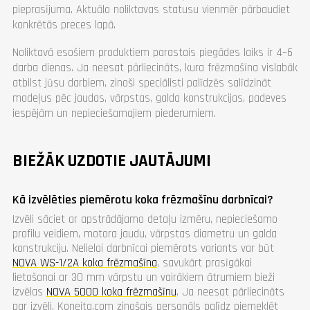
pieprasījuma. Aktuālo noliktavas statusu vienmēr pārbaudiet
konkrētās preces lapā.
Noliktavā esošiem produktiem parastais piegādes laiks ir 4–6
darba dienas. Ja neesat pārliecināts, kura frēzmašīna vislabāk
atbilst jūsu darbiem, zinoši speciālisti palīdzēs salīdzināt
modeļus pēc jaudas, vārpstas, galda konstrukcijas, padeves
iespējām un nepieciešamajiem piederumiem.
BIEŽĀK UZDOTIE JAUTĀJUMI
Kā izvēlēties piemērotu koka frēzmašīnu darbnīcai?
Izvēli sāciet ar apstrādājamo detaļu izmēru, nepieciešamo
profilu veidiem, motora jaudu, vārpstas diametru un galda
konstrukciju. Nelielai darbnīcai piemērots variants var būt
NOVA WS-1/2A koka frēzmašīna
, savukārt prasīgākai
lietošanai ar 30 mm vārpstu un vairākiem ātrumiem bieži
izvēlas
NOVA 5000 koka frēzmašīnu
. Ja neesat pārliecināts
par izvēli, Koneita.com zinošais personāls palīdz piemeklēt