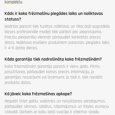
komplektu
.
Kāds ir koka frēzmašīnu piegādes laiks un noliktavas
statuss?
Iekārtas parasti tiek turētas noliktavā, un tikai daži augstākās
klases profesionālie modeļi tiek pārdoti pēc pieprasījuma.
Precīzu pieejamību vienmēr pārbaudiet konkrētās preces
datos. Noliktavā esošiem produktiem parastais piegādes laiks
ir 4–6 darba dienas.
Kāda garantija tiek nodrošināta koka frēzmašīnām?
Koka frēzmašīnām garantija parasti ir viens gads. Pirms
pasūtīšanas pārbaudiet katras preces informāciju, jo
garantijas nosacījumi vai izņēmumi, ja tādi ir, tiek norādīti
produkta datos.
Kā jāveic koka frēzmašīnas apkope?
Regulāri tīriet galdu, vadotnes un nosūkšanas pieslēgumus,
pārbaudiet siksnas, slēdžus, stiprinājumus un frēzes asmeņu
stāvokli. Darbam ar koku īpaši svarīga ir efektīva skaidu