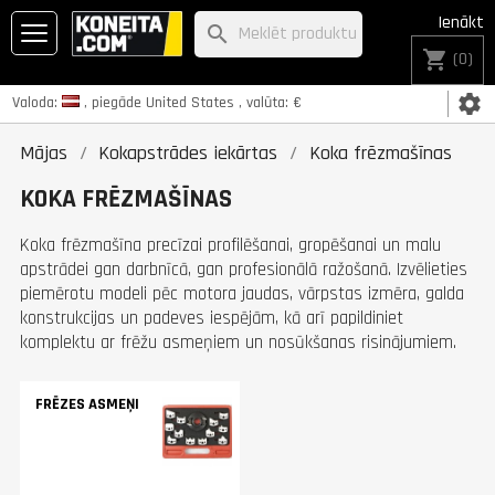
Ienākt
search
shopping_cart
(0)
settings
Valoda:
, piegāde
United States
, valūta:
€
Mājas
Kokapstrādes iekārtas
Koka frēzmašīnas
KOKA FRĒZMAŠĪNAS
Koka frēzmašīna precīzai profilēšanai, gropēšanai un malu
apstrādei gan darbnīcā, gan profesionālā ražošanā. Izvēlieties
piemērotu modeli pēc motora jaudas, vārpstas izmēra, galda
konstrukcijas un padeves iespējām, kā arī papildiniet
komplektu ar frēžu asmeņiem un nosūkšanas risinājumiem.
FRĒZES ASMEŅI