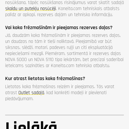
nosūkšana, tāpēc nosūkšanas risinājumus varat skatīt sadaļā
skaidu un putekļu nosūcēji
. Koneita.com tehniskais atbalsts
palīdz ar apkopi, rezerves daļām un tehnisko informāciju.
Vai koka frēzmašīnām ir pieejamas rezerves daļas?
Jā, daudzām koka frēzmašīnām ir pieejamas rezerves daļas,
un daudzas no tām ir tieši noliktavā. Pieejamībā var būt
siksnas, slēdži, motori, padeves ruļļi un citi ekspluatācijā
nepieciešami mezgli. Piemēram, sortimentā ir rezerves daļas
NOVA 5000 un NOVA 5110 tipa iekārtām, bet precīzai saderībai
ieteicams sazināties ar Koneita.com tehnisko atbalstu.
Kur atrast lietotas koka frēzmašīnas?
Lietotas koka frēzmašīnas reizēm ir pieejamas. Tās varat
atrast
Outlet sadaļā
, kad konkrēti modeļi ir pievienoti
piedāvājumam.
Lielākā