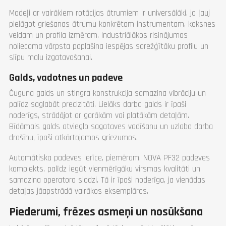
Modeļi ar vairākiem rotācijas ātrumiem ir universālāki, jo ļauj
pielāgot griešanas ātrumu konkrētam instrumentam, koksnes
veidam un profila izmēram. Industriālākos risinājumos
noliecama vārpsta paplašina iespējas sarežģītāku profilu un
slīpu malu izgatavošanai.
Galds, vadotnes un padeve
Čuguna galds un stingra konstrukcija samazina vibrāciju un
palīdz saglabāt precizitāti. Lielāks darba galds ir īpaši
noderīgs, strādājot ar garākām vai platākām detaļām.
Bīdāmais galds atvieglo sagataves vadīšanu un uzlabo darba
drošību, īpaši atkārtojamos griezumos.
Automātiska padeves ierīce, piemēram, NOVA PF32 padeves
komplekts, palīdz iegūt vienmērīgāku virsmas kvalitāti un
samazina operatora slodzi. Tā ir īpaši noderīga, ja vienādas
detaļas jāapstrādā vairākos eksemplāros.
Piederumi, frēzes asmeņi un nosūkšana