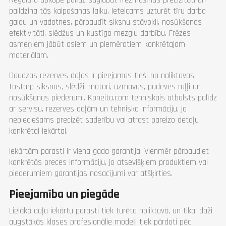
paildzina tās kalpošanas laiku. Ieteicams uzturēt tīru darba
galdu un vadotnes, pārbaudīt siksnu stāvokli, nosūkšanas
efektivitāti, slēdžus un kustīgo mezglu darbību. Frēzes
asmeņiem jābūt asiem un piemērotiem konkrētajam
materiālam.
Daudzas rezerves daļas ir pieejamas tieši no noliktavas,
tostarp siksnas, slēdži, motori, uzmavas, padeves ruļļi un
nosūkšanas piederumi. Koneita.com tehniskais atbalsts palīdz
ar servisu, rezerves daļām un tehnisko informāciju, ja
nepieciešams precizēt saderību vai atrast pareizo detaļu
konkrētai iekārtai.
Iekārtām parasti ir viena gada garantija. Vienmēr pārbaudiet
konkrētās preces informāciju, jo atsevišķiem produktiem vai
piederumiem garantijas nosacījumi var atšķirties.
Pieejamība un piegāde
Lielākā daļa iekārtu parasti tiek turēta noliktavā, un tikai daži
augstākās klases profesionālie modeļi tiek pārdoti pēc