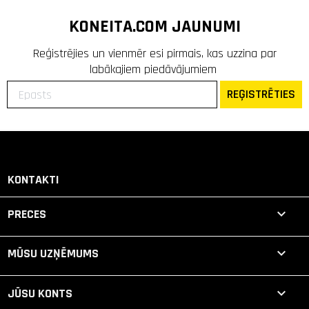
KONEITA.COM JAUNUMI
Reģistrējies un vienmēr esi pirmais, kas uzzina par
labākajiem piedāvājumiem
REĢISTRĒTIES
KONTAKTI

PRECES

MŪSU UZŅĒMUMS

JŪSU KONTS