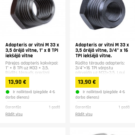
Adapteris ar vītni M 33 x
Adapteris ar vītni M 33 x
3,5 ārējā vītne, 1" x 8 TPI
3,5 ārējā vītne, 3/4" x 16
iekšējā vītne
TPI iekšējā vītne.
Pārejas adapteris kokvirpai:
Rūdīta tērauda adapteris:
1" × 8 TPI uz M33 × 3,5.
3/4"×16 TPI vārpstu
Rūdīts tērauds precīzai
pārveido uz M33×3,5. Ļauj
saderībai. Sešstūris ērtai
lietot M33 patronas un
13,90 €
13,90 €
uzstādīšanai un...
piederumus. Sešstūra
forma...
Ir noliktavā (piegāde 4-6
Ir noliktavā (piegāde 4-6
darba dienas)
darba dienas)
Garantija
1 gadā
Garantija
1 gadā
Rādīt visu
Rādīt visu