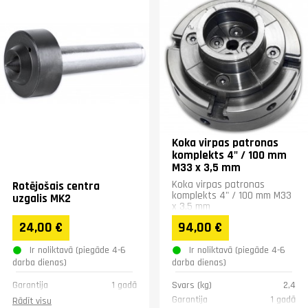
Koka virpas patronas
komplekts 4" / 100 mm
M33 x 3,5 mm
Koka virpas patronas
Rotējošais centra
komplekts 4" / 100 mm M33
uzgalis MK2
x 3,5 mm
24,00 €
94,00 €
Ir noliktavā (piegāde 4-6
Ir noliktavā (piegāde 4-6
darba dienas)
darba dienas)
Garantija
1 gadā
Svars (kg)
2,4
Garantija
1 gadā
Rādīt visu