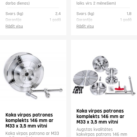
darba dienas)
laiks virs 2 mēnešiem)
Svars (kg)
2,4
Svars (kg)
1,8
Garantija
1 gadā
Garantija
1 gadā
Rādīt visu
Rādīt visu
Koka virpas patronas
Koka virpas patronas
komplekts 146 mm ar
komplekts 146 mm ar
M33 x 3,5 mm vītni
M33 x 3,5 mm vītni
Augstas kvalitātes
Koka virpas patrona ar M33
kokvirpas patrons 146 mm