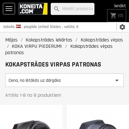
Ienākt
search
shopping_cart
(0)
settings
Valoda:
, piegāde
United States
, valūta:
€
Mājas
Kokapstrādes iekārtas
Kokapstrādes virpas
KOKA VIRPU PIEDERUMI
Kokapstrādes virpas
patronas
KOKAPSTRĀDES VIRPAS PATRONAS

Cena, no lētākās uz dārgāko
Attēlo 1-8 no 8 produktiem