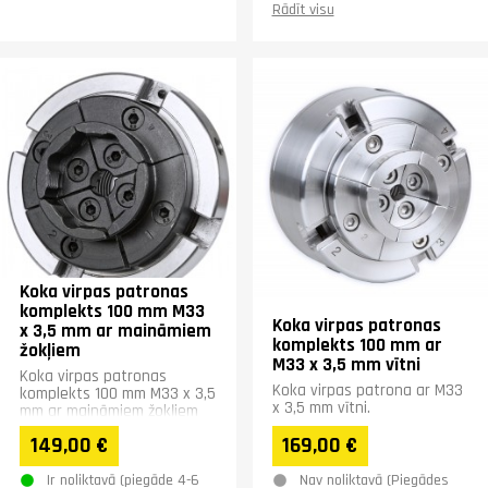
Rādīt visu
Koka virpas patronas
komplekts 100 mm M33
Koka virpas patronas
x 3,5 mm ar maināmiem
komplekts 100 mm ar
žokļiem
M33 x 3,5 mm vītni
Koka virpas patronas
Koka virpas patrona ar M33
komplekts 100 mm M33 x 3,5
x 3,5 mm vītni.
mm ar maināmiem žokļiem
149,00 €
169,00 €
Ir noliktavā (piegāde 4-6
Nav noliktavā (Piegādes