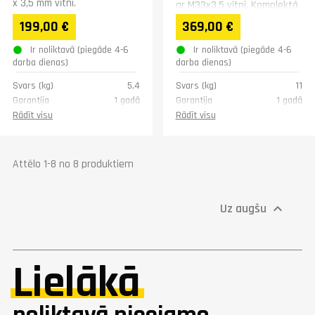
x 3,5 mm vītni.
ar M33x3,5 vītni. Komplektā
5 maināmi žokļi, 16
199,00 €
369,00 €
stiprinājuma tapas un
centrālā...
Ir noliktavā (piegāde 4-6
Ir noliktavā (piegāde 4-6
darba dienas)
darba dienas)
Svars (kg)
5,4
Svars (kg)
11
Garantija
1 gadā
Garantija
1 gadā
Rādīt visu
Rādīt visu
Attēlo 1-8 no 8 produktiem
Uz augšu

Lielākā