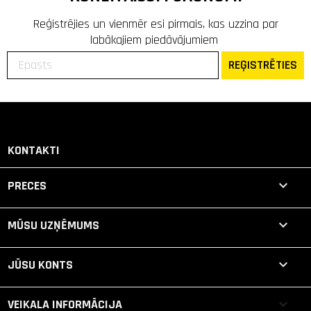
Reģistrējies un vienmēr esi pirmais, kas uzzina par
labākajiem piedāvājumiem
REĢISTRĒTIES
KONTAKTI

PRECES

MŪSU UZŅĒMUMS

JŪSU KONTS
keyboard_arrow_down
VEIKALA INFORMĀCIJA