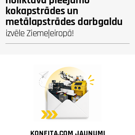
noliktavā pieejamo
kokapstrādes un
metālapstrādes darbgaldu
izvēle Ziemeļeiropā!
KONEITA.COM JAUNUMI