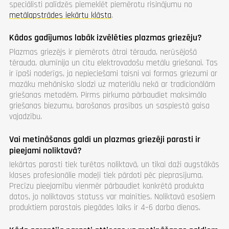
speciālisti palīdzēs piemeklēt piemērotu risinājumu no
metālapstrādes iekārtu klāsta
.
Kādos gadījumos labāk izvēlēties plazmas griezēju?
Plazmas griezējs ir piemērots ātrai tērauda, nerūsējošā
tērauda, alumīnija un citu elektrovadošu metālu griešanai. Tas
ir īpaši noderīgs, ja nepieciešami taisni vai formas griezumi ar
mazāku mehānisko slodzi uz materiālu nekā ar tradicionālām
griešanas metodēm. Pirms pirkuma pārbaudiet maksimālo
griešanas biezumu, barošanas prasības un saspiestā gaisa
vajadzību.
Vai metināšanas galdi un plazmas griezēji parasti ir
pieejami noliktavā?
Iekārtas parasti tiek turētas noliktavā, un tikai daži augstākās
klases profesionālie modeļi tiek pārdoti pēc pieprasījuma.
Precīzu pieejamību vienmēr pārbaudiet konkrētā produkta
datos, jo noliktavas statuss var mainīties. Noliktavā esošiem
produktiem parastais piegādes laiks ir 4–6 darba dienas.