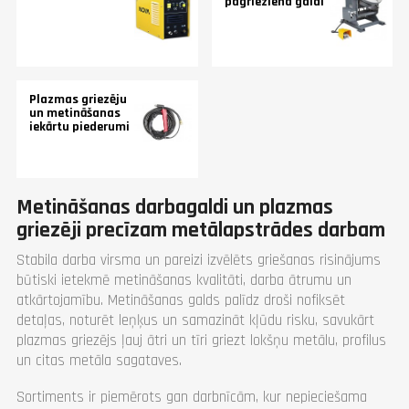
pagrieziena galdi
Plazmas griezēju
un metināšanas
iekārtu piederumi
Metināšanas darbagaldi un plazmas
griezēji precīzam metālapstrādes darbam
Stabila darba virsma un pareizi izvēlēts griešanas risinājums
būtiski ietekmē metināšanas kvalitāti, darba ātrumu un
atkārtojamību. Metināšanas galds palīdz droši nofiksēt
detaļas, noturēt leņķus un samazināt kļūdu risku, savukārt
plazmas griezējs ļauj ātri un tīri griezt lokšņu metālu, profilus
un citas metāla sagataves.
Sortiments ir piemērots gan darbnīcām, kur nepieciešama