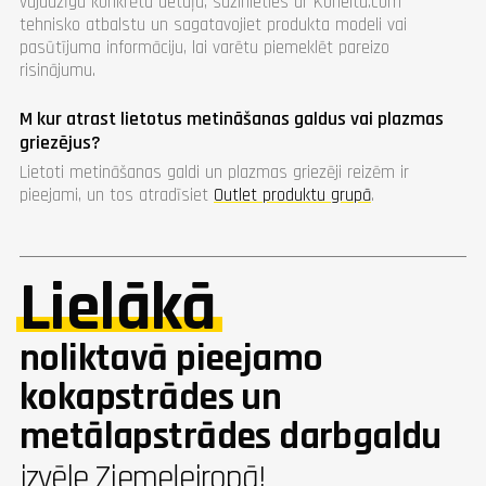
vajadzīga konkrēta detaļa, sazinieties ar Koneita.com
tehnisko atbalstu un sagatavojiet produkta modeli vai
pasūtījuma informāciju, lai varētu piemeklēt pareizo
risinājumu.
M kur atrast lietotus metināšanas galdus vai plazmas
griezējus?
Lietoti metināšanas galdi un plazmas griezēji reizēm ir
pieejami, un tos atradīsiet
Outlet produktu grupā
.
Lielākā
noliktavā pieejamo
kokapstrādes un
metālapstrādes darbgaldu
izvēle Ziemeļeiropā!