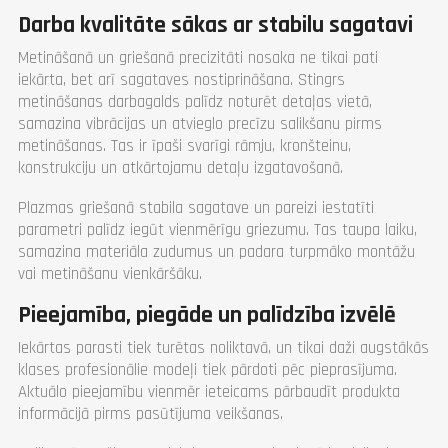
Darba kvalitāte sākas ar stabilu sagatavi
Metināšanā un griešanā precizitāti nosaka ne tikai pati
iekārta, bet arī sagataves nostiprināšana. Stingrs
metināšanas darbagalds palīdz noturēt detaļas vietā,
samazina vibrācijas un atvieglo precīzu salikšanu pirms
metināšanas. Tas ir īpaši svarīgi rāmju, kronšteinu,
konstrukciju un atkārtojamu detaļu izgatavošanā.
Plazmas griešanā stabila sagatave un pareizi iestatīti
parametri palīdz iegūt vienmērīgu griezumu. Tas taupa laiku,
samazina materiāla zudumus un padara turpmāko montāžu
vai metināšanu vienkāršāku.
Pieejamība, piegāde un palīdzība izvēlē
Iekārtas parasti tiek turētas noliktavā, un tikai daži augstākās
klases profesionālie modeļi tiek pārdoti pēc pieprasījuma.
Aktuālo pieejamību vienmēr ieteicams pārbaudīt produkta
informācijā pirms pasūtījuma veikšanas.