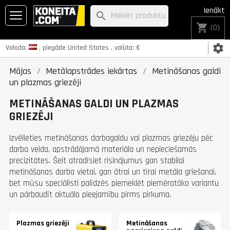
Ienākt
search
shopping_cart
(0)
settings
Valoda:
, piegāde
United States
, valūta:
€
Mājas
Metālapstrādes iekārtas
Metināšanas galdi
un plazmas griezēji
METINĀŠANAS GALDI UN PLAZMAS
GRIEZĒJI
Izvēlieties metināšanas darbagaldu vai plazmas griezēju pēc
darba veida, apstrādājamā materiāla un nepieciešamās
precizitātes. Šeit atradīsiet risinājumus gan stabilai
metināšanas darba vietai, gan ātrai un tīrai metāla griešanai,
bet mūsu speciālisti palīdzēs piemeklēt piemērotāko variantu
un pārbaudīt aktuālo pieejamību pirms pirkuma.
Plazmas griezēji
Metināšanas