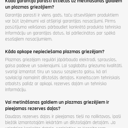
Kāda garantija parasti attiecas uz metināšanas galdiem
un plazmas griezējiem?
Garantija parasti ir viens gads, taču atsevišķiem produktiem
var būt izņēmumi vai atšķirīgi garantijas nosacījumi. Pirms
pasūtījuma veikšanas pārbaudiet konkrētā produkta tehnisko
informāciju un garantijas datus, lai pārliecinātos par spēkā
esošajiem nosacījumiem.
Kāda apkope nepieciešama plazmas griezējam?
Plazmas griezējam regulāri jāpārbauda elektrodi, sprauslas,
gaisa padeve un savienojumi. Lai saglabātu griezuma kvalitāti,
svarīgi izmantot tīru un sausu saspiesto gaisu, kā arī
savlaicīgi nomainīt dilstošās detaļas. Koneita.com tehniskais
atbalsts palīdz ar apkopi, rezerves daļām un tehnisko
informāciju.
Vai metināšanas galdiem un plazmas griezējiem ir
pieejamas rezerves daļas?
Daudzas rezerves daļas ir pieejamas tieši no noliktavas, īpaši
biežāk izmantotajām iekārtām un dilstošajām detaļām. Ja