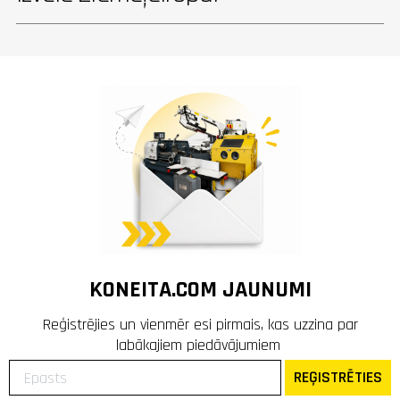
KONEITA.COM JAUNUMI
Reģistrējies un vienmēr esi pirmais, kas uzzina par
labākajiem piedāvājumiem
REĢISTRĒTIES