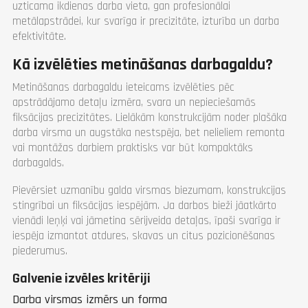
uzticama ikdienas darba vieta, gan profesionālai
metālapstrādei, kur svarīga ir precizitāte, izturība un darba
efektivitāte.
Kā izvēlēties metināšanas darbagaldu?
Metināšanas darbagaldu ieteicams izvēlēties pēc
apstrādājamo detaļu izmēra, svara un nepieciešamās
fiksācijas precizitātes. Lielākām konstrukcijām noder plašāka
darba virsma un augstāka nestspēja, bet nelieliem remonta
vai montāžas darbiem praktisks var būt kompaktāks
darbagalds.
Pievērsiet uzmanību galda virsmas biezumam, konstrukcijas
stingrībai un fiksācijas iespējām. Ja darbos bieži jāatkārto
vienādi leņķi vai jāmetina sērijveida detaļas, īpaši svarīga ir
iespēja izmantot atdures, skavas un citus pozicionēšanas
piederumus.
Galvenie izvēles kritēriji
Darba virsmas izmērs un forma