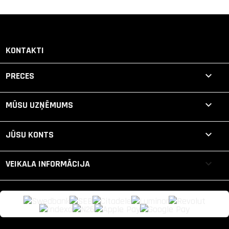
KONTAKTI

PRECES

MŪSU UZŅĒMUMS

JŪSU KONTS
keyboard_arrow_down
VEIKALA INFORMĀCIJA