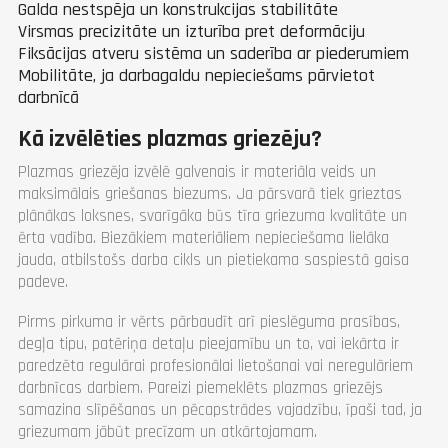
Galda nestspēja un konstrukcijas stabilitāte
Virsmas precizitāte un izturība pret deformāciju
Fiksācijas atveru sistēma un saderība ar piederumiem
Mobilitāte, ja darbagaldu nepieciešams pārvietot
darbnīcā
Kā izvēlēties plazmas griezēju?
Plazmas griezēja izvēlē galvenais ir materiāla veids un
maksimālais griešanas biezums. Ja pārsvarā tiek grieztas
plānākas loksnes, svarīgāka būs tīra griezuma kvalitāte un
ērta vadība. Biezākiem materiāliem nepieciešama lielāka
jauda, atbilstošs darba cikls un pietiekama saspiestā gaisa
padeve.
Pirms pirkuma ir vērts pārbaudīt arī pieslēguma prasības,
degļa tipu, patēriņa detaļu pieejamību un to, vai iekārta ir
paredzēta regulārai profesionālai lietošanai vai neregulāriem
darbnīcas darbiem. Pareizi piemeklēts plazmas griezējs
samazina slīpēšanas un pēcapstrādes vajadzību, īpaši tad, ja
griezumam jābūt precīzam un atkārtojamam.