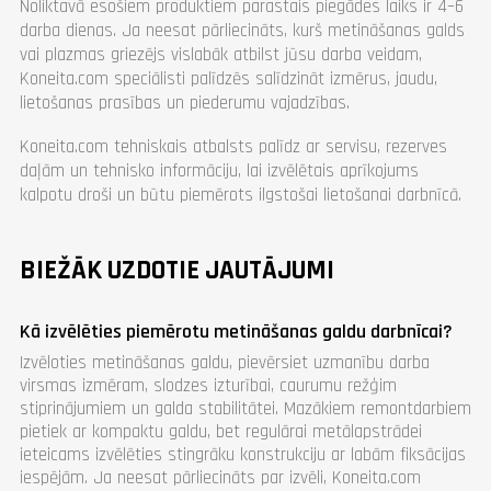
Noliktavā esošiem produktiem parastais piegādes laiks ir 4–6
darba dienas. Ja neesat pārliecināts, kurš metināšanas galds
vai plazmas griezējs vislabāk atbilst jūsu darba veidam,
Koneita.com speciālisti palīdzēs salīdzināt izmērus, jaudu,
lietošanas prasības un piederumu vajadzības.
Koneita.com tehniskais atbalsts palīdz ar servisu, rezerves
daļām un tehnisko informāciju, lai izvēlētais aprīkojums
kalpotu droši un būtu piemērots ilgstošai lietošanai darbnīcā.
BIEŽĀK UZDOTIE JAUTĀJUMI
Kā izvēlēties piemērotu metināšanas galdu darbnīcai?
Izvēloties metināšanas galdu, pievērsiet uzmanību darba
virsmas izmēram, slodzes izturībai, caurumu režģim
stiprinājumiem un galda stabilitātei. Mazākiem remontdarbiem
pietiek ar kompaktu galdu, bet regulārai metālapstrādei
ieteicams izvēlēties stingrāku konstrukciju ar labām fiksācijas
iespējām. Ja neesat pārliecināts par izvēli, Koneita.com