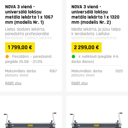
NOVA 3 vienā -
NOVA 3 vienā -
universālā lokšņu
universālā lokšņu
metāla iekārta 1 x 1067
metāla iekārta 1 x 1320
mm (modelis Nr. 1)
mm (modelis Nr. 2)
Lielas slodzes iekārta,
Ideāla iekārta, ja jūsu telpa
paredzēta profesionālai
ir ierobežota. Lieliska
lietošanai. Lieliska iekārta
iekārta malu apgriešanai,
malu apgriešanai,
noapaļošanai un griešanai.
1 799,00 €
2 299,00 €
noapaļošanai un griešanai.
Pasūtāms – paredzamā
Ir noliktavā (piegāde 4-6
piegāde 25.08. - 01.09.
darba dienas)
Maksimālais darba
1067
Maksimālais darba
1320
platums (mm)
platums (mm)
Apstrādājamā materiāla
1
Apstrādājamā materiāla
1
Rādīt visu
Rādīt visu
maksimālais biezums
maksimālais biezums
(mm)
(mm)
Ruļļu diametrs (mm)
42
Ruļļu diametrs (mm)
50
Maksimālais izlieces
90
Maksimālais izlieces
90
leņķis (°)
leņķis (°)
Platums (mm)
450
Preses asmeņi (mm)
Garums (mm)
1350
26, 38, 50, 63, 101, 177, 253,
228, 381
Augstums (mm)
680