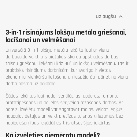
leņķis (°)
leņķis (°)
Svars (kg)
390
Preses asmeņi (mm)
Garantija
1 gadā
26, 38, 50, 63, 101, 177, 253,
Uz augšu

228, 381
Svars (kg)
470
Garantija
1 gadā
3-in-1 risinājums lokšņu metāla griešanai,
locīšanai un velmēšanai
Universālā 3-in-1 lokšņu metāla iekārta ļauj ar vienu
darbagaldu veikt trīs biežākos skārda apstrādes darbus:
taisnu griešanu, liekšanu līdz 90° un lokšņu velmēšanu. Tas ir
praktisks risinājums darbnīcām, kur svarīga ir vietas
ekonomija, vienkārša lietošana un iespēja ātri pāriet no viena
darba posma uz nākamo.
Šādas iekārtas labi noder ventilācijas, apdares, remonta,
prototipēšanas un nelielas sērijveida ražošanas darbos. Ar
pareizi izvēlētu modeli var sagatavot malas, veidot leņķus,
noapaļot detaļas un veikt precīzus taisnos griezumus bez
nepieciešamības iegādāties trīs atsevišķas iekārtas.
Kā izvēlēties piemērotu modeli?