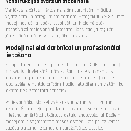
Konstrukcijas svars un stabilitāte
Vieglākas iekārtas ir ērtas nelielām darbnīcām, mācību
vajadzībām un neregulāriem darbiem. Smagāki 1067–1320 mm
modeļi nodrošina labāku stabilitāti un ir piemērotāki
intensīvākai profesionālai lietošanai, īpaši tad, ja regulāri
jāapstrādā garākas vai stingrākas loksnes.
Modeļi nelielai darbnīcai un profesionālai
lietošanai
Kompaktajiem darbiem piemēroti ir mini un 305 mm modeļi,
kur svarīga ir vienkārša pārvietošana, neliels aizņemtais
laukums un pietiekama precizitāte nelielām detaļām. Tie ir
laba izvēle remontdarbnīcām, hobija lietotājiem un vietām, kur
iekārta tiek izmantota periodiski.
Profesionālākai slodzei izvēlieties 1067 mm vai 1320 mm
iekārtu. Šie modeļi ir paredzēti lielākām loksnēm, stabilākai
griešanai un ērtākai atkārtotu detaļu izgatavošanai. Dažiem
modeļiem ir segmentētie preses asmeņi, kas palīdz veidot
dažādu platumu liekumus un sarežģītākas detaļas.