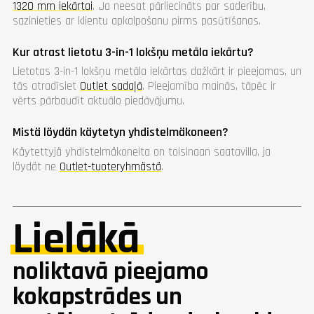
1320 mm iekārtai
. Ja neesat pārliecināts par saderību,
sazinieties ar klientu apkalpošanu pirms pasūtīšanas.
Kur atrast lietotu 3-in-1 lokšņu metāla iekārtu?
Lietotas 3-in-1 lokšņu metāla iekārtas dažkārt ir pieejamas, un
tās atradīsiet
Outlet sadaļā
. Pieejamība mainās, tāpēc ir
vērts pārbaudīt aktuālo piedāvājumu.
Mistä löydän käytetyn yhdistelmäkoneen?
Käytettyjä yhdistelmäkoneita on toisinaan saatavilla, ja
löydät ne
Outlet-tuoteryhmästä
.
Lielākā
noliktavā pieejamo
kokapstrādes un