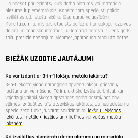
Ja neesat pārliecināts, kurš darba platums vai materiāla
biezums ir piemērotākais, Koneita.com speciālisti palīdz
izvēlēties atbilstošu iekārtu jūsu darba vajadzībām.
Koneita.com tehniskais atbalsts palīdz arī ar apkopi, rezerves
daļām un tehnisko informāciju. Garantija parasti ir viens gads,
taču precīzie nosacījumi vienmēr jāpārbauda produkta datos.
BIEŽĀK UZDOTIE JAUTĀJUMI
Ko var izdarīt ar 3-in-1 lokšņu metāla iekārtu?
3-in-1 iekārta vienā darbagaldā apvieno lokšņu griešanu,
locīšanu un velmēšanu. Tā ir praktiska izvēle darbnīcai, kur
vajadzīgi vairāki skārda apstrādes darba posmi, bet nav
vēlmes iegādāties trīs atsevišķas iekārtas. Ja nepieciešama
specializēta funkcija, varat salīdzināt arī
lokšņu liekšanas
iekārtas
,
metāla griezējus un giljotīnas
vai
valčus metāla
loksnēm
.
Kā izvēlēties piemērotu darba platumu un materiāla