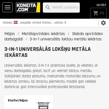
Ienākt
search
shopping_cart
(0)
settings
Valoda:
, piegāde
United States
, valūta:
€
Mājas
Metālapstrādes iekārtas
Skārda apstrādes
darbagaldi
3-in-1 universālās lokšņu metāla iekārtas
3-IN-1 UNIVERSĀLĀS LOKŠŅU METĀLA
IEKĀRTAS
Universālās iekārtas 3-in-1 ir praktiska izvēle, ja vēlaties ar
vienu darbagaldu griezt, locīt un velmēt lokšņu metālu.
Salīdziniet darba platumu, maksimālo materiāla biezumu un
iekārtas izmēru, lai atrastu piemērotu modeli gan nelielai
darbnīcai, gan intensīvākai profesionālai lietošanai.
Statīvi/kājas