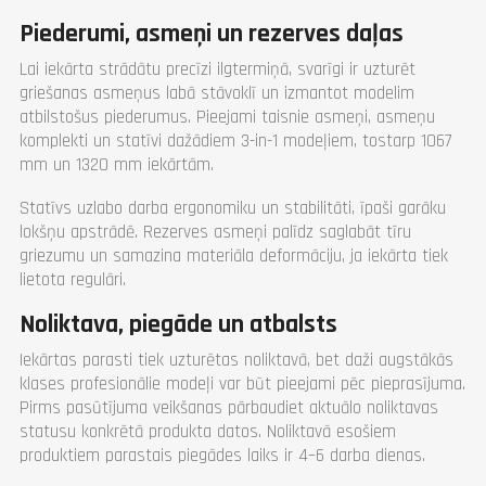
Piederumi, asmeņi un rezerves daļas
Lai iekārta strādātu precīzi ilgtermiņā, svarīgi ir uzturēt
griešanas asmeņus labā stāvoklī un izmantot modelim
atbilstošus piederumus. Pieejami taisnie asmeņi, asmeņu
komplekti un statīvi dažādiem 3-in-1 modeļiem, tostarp 1067
mm un 1320 mm iekārtām.
Statīvs uzlabo darba ergonomiku un stabilitāti, īpaši garāku
lokšņu apstrādē. Rezerves asmeņi palīdz saglabāt tīru
griezumu un samazina materiāla deformāciju, ja iekārta tiek
lietota regulāri.
Noliktava, piegāde un atbalsts
Iekārtas parasti tiek uzturētas noliktavā, bet daži augstākās
klases profesionālie modeļi var būt pieejami pēc pieprasījuma.
Pirms pasūtījuma veikšanas pārbaudiet aktuālo noliktavas
statusu konkrētā produkta datos. Noliktavā esošiem
produktiem parastais piegādes laiks ir 4–6 darba dienas.