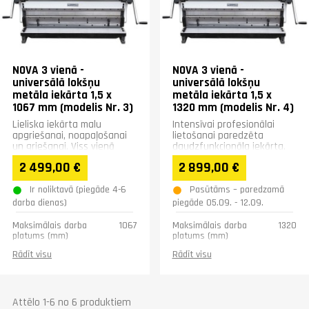
Svars (kg)
349
Svars (kg)
276
Garantija
1 gadā
Garantija
1 gadā
NOVA 3 vienā -
NOVA 3 vienā -
universālā lokšņu
universālā lokšņu
metāla iekārta 1,5 x
metāla iekārta 1,5 x
1067 mm (modelis Nr. 3)
1320 mm (modelis Nr. 4)
Lieliska iekārta malu
Intensīvai profesionālai
apgriešanai, noapaļošanai
lietošanai paredzēta
un griešanai. Viss vienā
daudzfunkcionāla iekārta.
iekārtā.
2 499,00 €
2 899,00 €
Ir noliktavā (piegāde 4-6
Pasūtāms – paredzamā
darba dienas)
piegāde 05.09. - 12.09.
Maksimālais darba
1067
Maksimālais darba
1320
platums (mm)
platums (mm)
Apstrādājamā materiāla
1.5
Apstrādājamā materiāla
1.5
Rādīt visu
Rādīt visu
maksimālais biezums
maksimālais biezums
(mm)
(mm)
Ruļļu diametrs (mm)
60
Ruļļu diametrs (mm)
60
Maksimālais izlieces
90
Maksimālais izlieces
90
Attēlo 1-6 no 6 produktiem