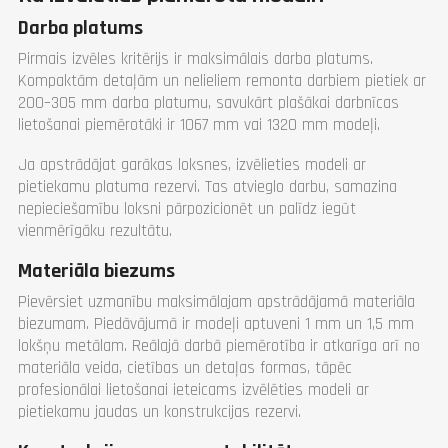
Darba platums
Pirmais izvēles kritērijs ir maksimālais darba platums.
Kompaktām detaļām un nelieliem remonta darbiem pietiek ar
200–305 mm darba platumu, savukārt plašākai darbnīcas
lietošanai piemērotāki ir 1067 mm vai 1320 mm modeļi.
Ja apstrādājat garākas loksnes, izvēlieties modeli ar
pietiekamu platuma rezervi. Tas atvieglo darbu, samazina
nepieciešamību loksni pārpozicionēt un palīdz iegūt
vienmērīgāku rezultātu.
Materiāla biezums
Pievērsiet uzmanību maksimālajam apstrādājamā materiāla
biezumam. Piedāvājumā ir modeļi aptuveni 1 mm un 1,5 mm
lokšņu metālam. Reālajā darbā piemērotība ir atkarīga arī no
materiāla veida, cietības un detaļas formas, tāpēc
profesionālai lietošanai ieteicams izvēlēties modeli ar
pietiekamu jaudas un konstrukcijas rezervi.