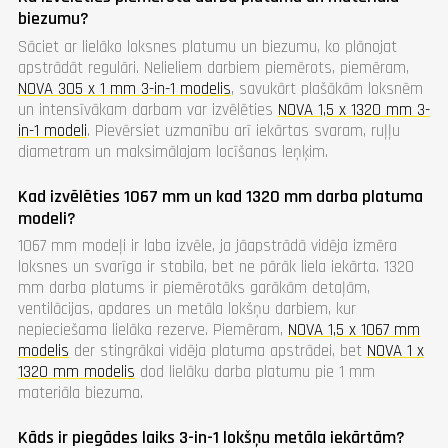
biezumu?
Sāciet ar lielāko loksnes platumu un biezumu, ko plānojat
apstrādāt regulāri. Nelieliem darbiem piemērots, piemēram,
NOVA 305 x 1 mm 3-in-1 modelis
, savukārt plašākām loksnēm
un intensīvākam darbam var izvēlēties
NOVA 1,5 x 1320 mm 3-
in-1 modeli
. Pievērsiet uzmanību arī iekārtas svaram, ruļļu
diametram un maksimālajam locīšanas leņķim.
Kad izvēlēties 1067 mm un kad 1320 mm darba platuma
modeli?
1067 mm modeļi ir laba izvēle, ja jāapstrādā vidēja izmēra
loksnes un svarīga ir stabila, bet ne pārāk liela iekārta. 1320
mm darba platums ir piemērotāks garākām detaļām,
ventilācijas, apdares un metāla lokšņu darbiem, kur
nepieciešama lielāka rezerve. Piemēram,
NOVA 1,5 x 1067 mm
modelis
der stingrākai vidēja platuma apstrādei, bet
NOVA 1 x
1320 mm modelis
dod lielāku darba platumu pie 1 mm
materiāla biezuma.
Kāds ir piegādes laiks 3-in-1 lokšņu metāla iekārtām?