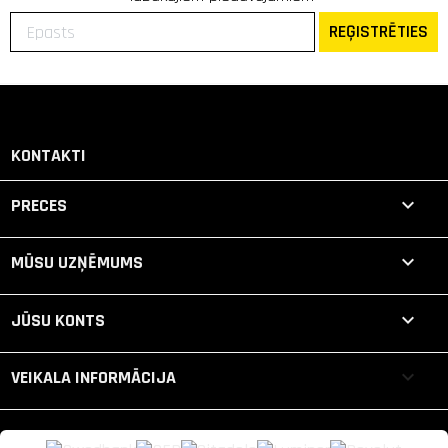
REĢISTRĒTIES
KONTAKTI

PRECES

MŪSU UZŅĒMUMS

JŪSU KONTS
keyboard_arrow_down
VEIKALA INFORMĀCIJA