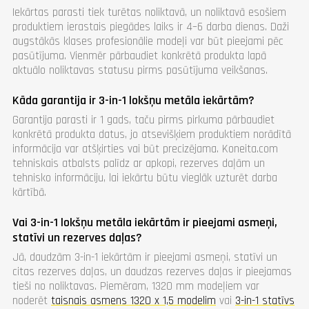
Iekārtas parasti tiek turētas noliktavā, un noliktavā esošiem
produktiem ierastais piegādes laiks ir 4–6 darba dienas. Daži
augstākās klases profesionālie modeļi var būt pieejami pēc
pasūtījuma. Vienmēr pārbaudiet konkrētā produkta lapā
aktuālo noliktavas statusu pirms pasūtījuma veikšanas.
Kāda garantija ir 3-in-1 lokšņu metāla iekārtām?
Garantija parasti ir 1 gads, taču pirms pirkuma pārbaudiet
konkrētā produkta datus, jo atsevišķiem produktiem norādītā
informācija var atšķirties vai būt precizējama. Koneita.com
tehniskais atbalsts palīdz ar apkopi, rezerves daļām un
tehnisko informāciju, lai iekārtu būtu vieglāk uzturēt darba
kārtībā.
Vai 3-in-1 lokšņu metāla iekārtām ir pieejami asmeņi,
statīvi un rezerves daļas?
Jā, daudzām 3-in-1 iekārtām ir pieejami asmeņi, statīvi un
citas rezerves daļas, un daudzas rezerves daļas ir pieejamas
tieši no noliktavas. Piemēram, 1320 mm modeļiem var
noderēt
taisnais asmens 1320 x 1,5 modelim
vai
3-in-1 statīvs