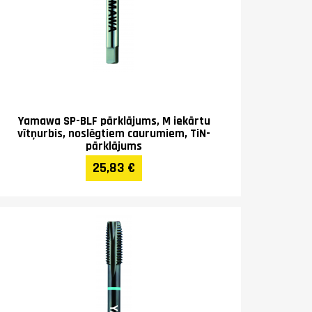
Yamawa SP-BLF pārklājums, M iekārtu
vītņurbis, noslēgtiem caurumiem, TiN-
pārklājums
25,83 €