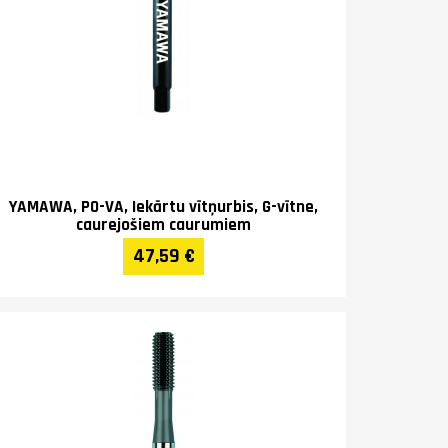
YAMAWA, PO-VA, Iekārtu vītņurbis, G-vītne,
caurejošiem caurumiem
47,59 €