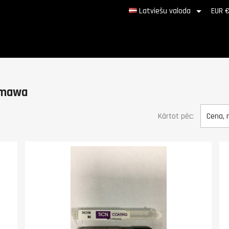

Latviešu valoda
EUR 
amawa
Kārtot pēc:
Cena, 