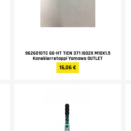
9626010TC GG-HT TICN 371 ISO2X M10X1.5
Konekierretappi Yamawa OUTLET
16,06 €