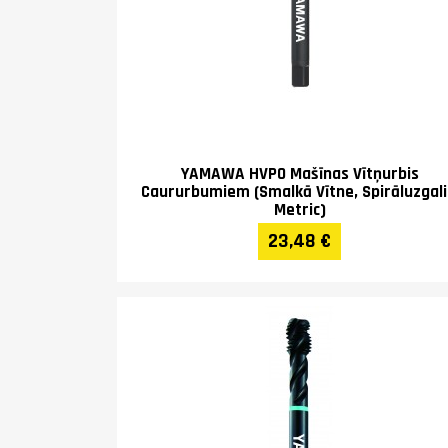
YAMAWA HVPO Mašīnas Vītņurbis
Caururbumiem (Smalkā Vītne, Spirāluzgali
Metric)
23,48 €