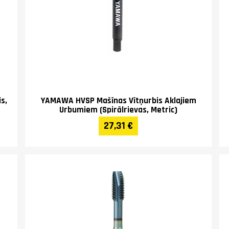
s,
YAMAWA HVSP Mašīnas Vītņurbis Aklajiem
Urbumiem (Spirālrievas, Metric)
27,31 €