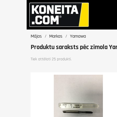
Mājas
Markas
Yamawa
Produktu saraksts pēc zīmola Y
Tiek attēloti 25 produkti.