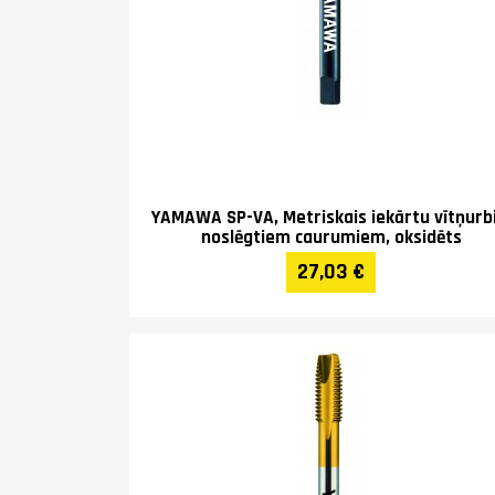
YAMAWA SP-VA, Metriskais iekārtu vītņurbi
noslēgtiem caurumiem, oksidēts
27,03 €