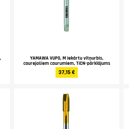
,
YAMAWA VUPO, M iekārtu vītņurbis,
caurejošiem caurumiem, TiCN-pārklājums
37,15 €