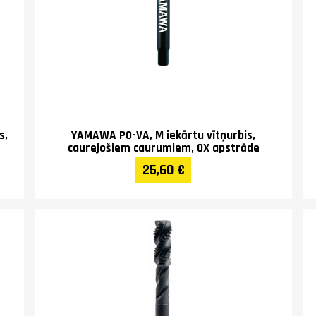
s,
YAMAWA PO-VA, M iekārtu vītņurbis,
caurejošiem caurumiem, OX apstrāde
25,60 €