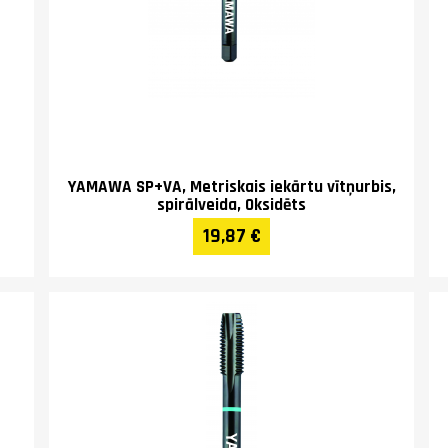
YAMAWA SP+VA, Metriskais iekārtu vītņurbis,
spirālveida, Oksidēts
19,87 €