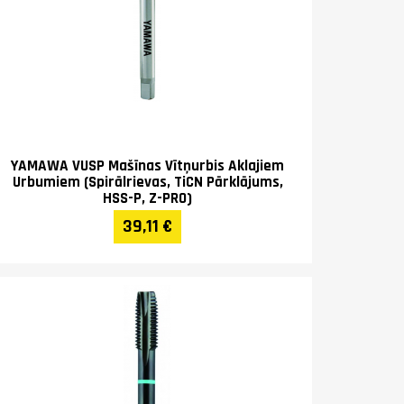
YAMAWA VUSP Mašīnas Vītņurbis Aklajiem
Urbumiem (Spirālrievas, TiCN Pārklājums,
HSS-P, Z-PRO)
39,11 €