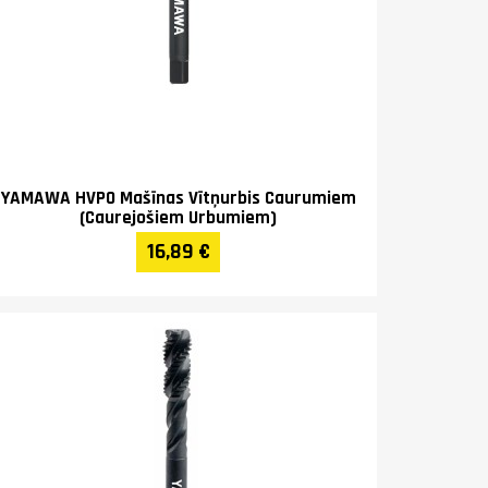
YAMAWA HVPO Mašīnas Vītņurbis Caurumiem
(Caurejošiem Urbumiem)
16,89 €