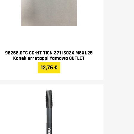
96268.0TC GG-HT TICN 371 ISO2X M8X1.25
Konekierretappi Yamawa OUTLET
12,76 €