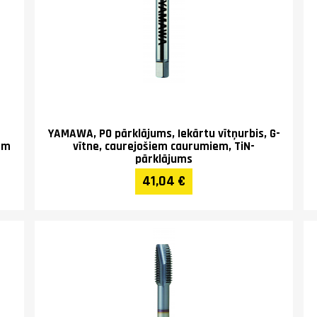
YAMAWA, PO pārklājums, Iekārtu vītņurbis, G-
iem
vītne, caurejošiem caurumiem, TiN-
pārklājums
41,04 €