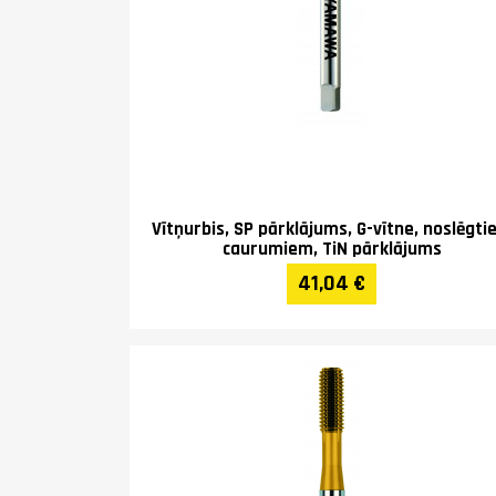
Vītņurbis, SP pārklājums, G-vītne, noslēgt
caurumiem, TiN pārklājums
41,04 €