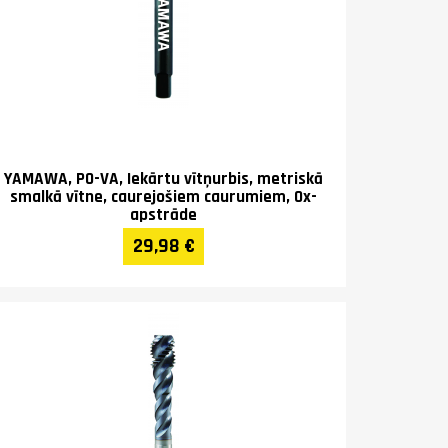
YAMAWA, PO-VA, Iekārtu vītņurbis, metriskā
smalkā vītne, caurejošiem caurumiem, Ox-
apstrāde
29,98 €