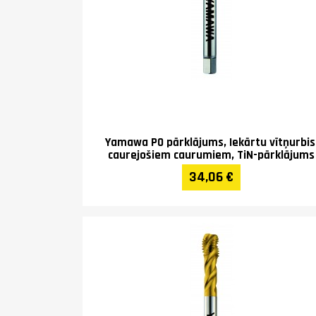
Yamawa PO pārklājums, Iekārtu vītņurbis
caurejošiem caurumiem, TiN-pārklājums
34,06 €