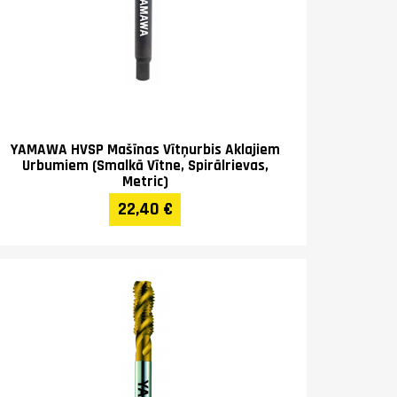
YAMAWA HVSP Mašīnas Vītņurbis Aklajiem
Urbumiem (Smalkā Vītne, Spirālrievas,
Metric)
22,40 €